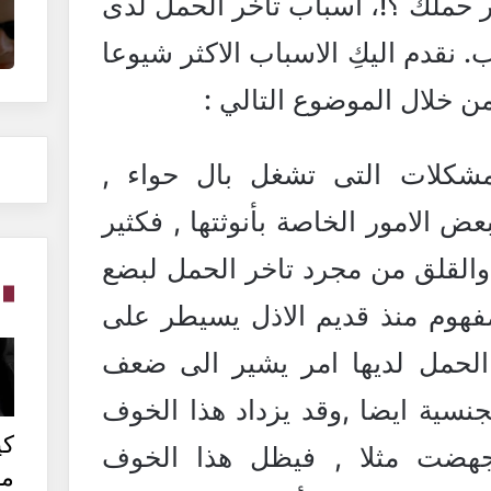
ر حملك ؟!، أسباب تأخر الحمل لدى
ب. نقدم اليكِ الاسباب الاكثر شيوعا
من خلال الموضوع التالي :
مشكلات التى تشغل بال حواء ,
 الامور الخاصة بأنوثتها , فكثير
والقلق من مجرد تاخر الحمل لبضع
مفهوم منذ قديم الاذل يسيطر على
الحمل لديها امر يشير الى ضعف
لجنسية ايضا ,وقد يزداد هذا الخوف
كي
جهضت مثلا , فيظل هذا الخوف
من