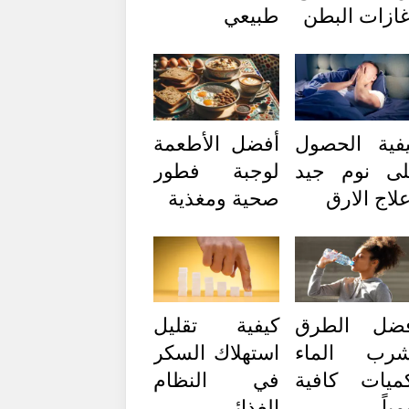
ازات البطن
طبيعي
فية الحصول
أفضل الأطعمة
ى نوم جيد
لوجبة فطور
لاج الارق
صحية ومغذية
فضل الطرق
كيفية تقليل
شرب الماء
استهلاك السكر
ميات كافية
في النظام
مياً
الغذائي