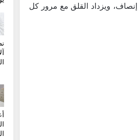
إنصاف، ويزداد القلق مع مرور كل
نص
آل
ال
أع
ال
ال