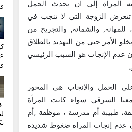
 المراة إلى أن يحدث الحمل
وغ
ا تتعرض الزوجة التي لا تنجب في
 للمهانة, والشماتة, والتجريح من
خلو الأمر حتى من التهديد بالطلاق
كي
ن عدم الإنجاب هو السبب الرئيسي
عل
وع
.
لى الحمل والإنجاب هي المحور
عنا الشرقي سواء كانت المرأة
ا
فة، طبيبة أم مدرسة ، موظفة ,أم
ل
بك
ى عدم إنجاب المراة ضغوط شديدة
يو