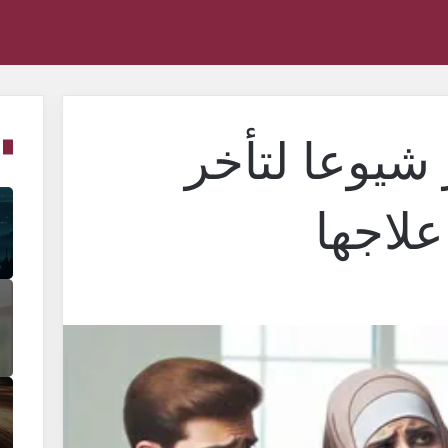
 شيوعا لتأخر
علاجها