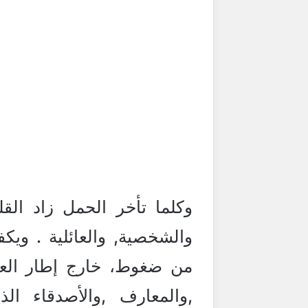
وكلما تأخر الحمل زاد الق
والشخصية, والعائلية . ويك
من ضغوط، خارج إطار العائ
,والمعارف ,والأصدقاء ا