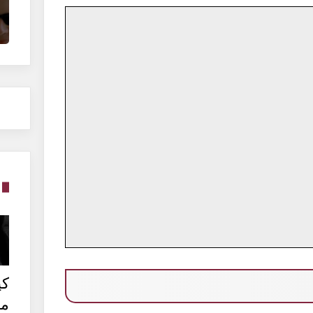
كي
من