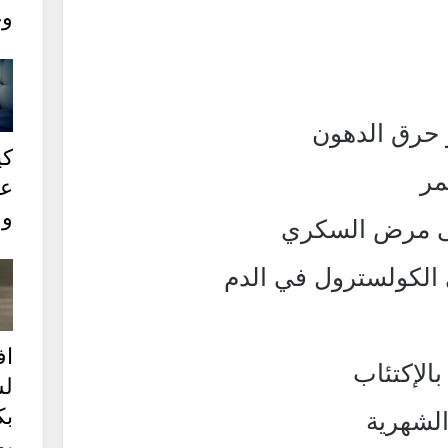
وغ
 حرق الدهون
كي
مر
عل
وع
ى مرض السكري
الكولسترول في الدم
ا
الإكتئاب
ل
بك
الشهرية
يو