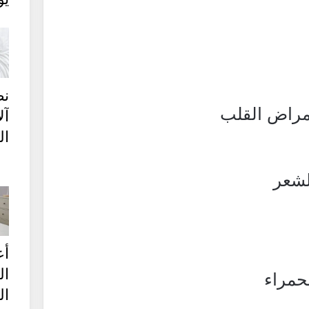
نص
أمراض القلب
آل
ال
لشعر
أع
ال
لحمراء
ال