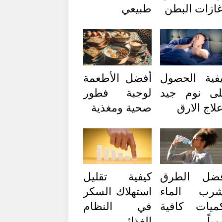
ازات البطن
طبيعي
فية الحصول
أفضل الأطعمة
ى نوم جيد
لوجبة فطور
لاج الارق
صحية ومغذية
فضل الطرق
كيفية تقليل
شرب الماء
استهلاك السكر
ميات كافية
في النظام
مياً
الغذائي