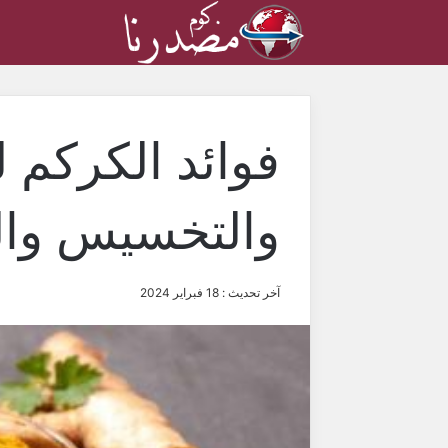
فوائد الكركم 
والتخسيس وال
آخر تحديث : 18 فبراير 2024