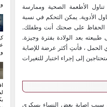
وغ
اول الأطعمة الصحية وممارسة
تناول الأدوية. يمكن التحكم في نسبة
الحفاظ على صحتك أنت وطفلك.
طبيعته بعد الولادة بفترة وجيزة.
كي
عل
الحمل ، فأنتِ أكثر عرضة للإصابة
وع
السكري من النوع 2. ستحتاجين إلى إجراء اختبار للتغيرات
ا
ل
بك
آن سبب إصابة بعض النساء بسكري
يو