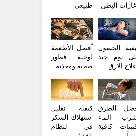
ازات البطن
طبيعي
فية الحصول
أفضل الأطعمة
ى نوم جيد
لوجبة فطور
لاج الارق
صحية ومغذية
فضل الطرق
كيفية تقليل
شرب الماء
استهلاك السكر
ميات كافية
في النظام
مياً
الغذائي