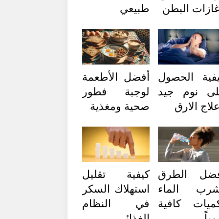
ازات البطن
طبيعي
فية الحصول
أفضل الأطعمة
ى نوم جيد
لوجبة فطور
لاج الارق
صحية ومغذية
فضل الطرق
كيفية تقليل
شرب الماء
استهلاك السكر
ميات كافية
في النظام
مياً
الغذائي