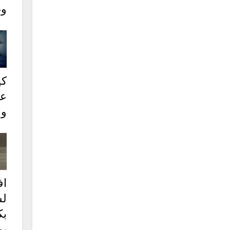
وغ
كي
عل
وع
ا
ل
بك
يو