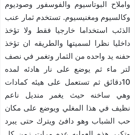
واملاح البوتاسيوم والفوسفور وصوديوم
وكالسيوم ومغنيسيوم. تستخدم ثمار عنب
الذئب استخداما خارجيا فقط ولا تؤخذ
داخليا نظرا لسميتها والطريقه ان تؤخذ
حفنه يد واحده من الثمار وتغمر في نصف
لتر ماء ثم يوضع على نار هادئه لمده
10دقائق ثم تستعمل على هيئه كمادات
وهي ساخنه حيث يغمر منديل ناعم
نظيف في هذا المغلي ويوضع على مكان
حب الشباب وهو دافئ ويترك حتى يبرد
وتكرر هذه العمليه عده مرات زمن كل