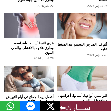
26 فبراير 2024
22 مايو 2025
عرق النسا أسبابه، وأعراضه،
ألم في الضرس المحشو عند الضغط
وطرق علاجه بالأعشاب والطب
عليه
النبوي
28 فبراير 2024
28 فبراير 2024
البواسير، أنواعها، أسبابها، أعراضها،
أفضل يوم للجماع في أيام التبويض
و علاجها في البيت
للحمل بولد و الأكلات التي تساعد
18 أكتوبر 2022
13 يناير 2024
فيسبوك
‫X
ماسنجر
واتساب