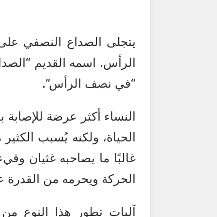
يتجلى الصداع النصفي عل
الرأس. اسمه القديم “الصداع
“في نصف الرأس”.
النساء أكثر عرضة للإصابة به
الحياة، ولكنه يُسبب الكثي
غالبًا ما يصاحبه غثيان وق
الحركة ويحرمه من القدرة ع
آليات تطور هذا النوع من 