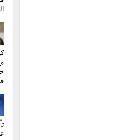
ال
كي
مع
حر
في
تأ
ع