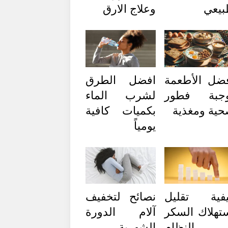
يعي
وعلاج الارق
ضل الأطعمة
افضل الطرق
وجبة فطور
لشرب الماء
ية ومغذية
بكميات كافية
يومياً
فية تقليل
نصائح لتخفيف
تهلاك السكر
آلام الدورة
ي النظام
الشهرية