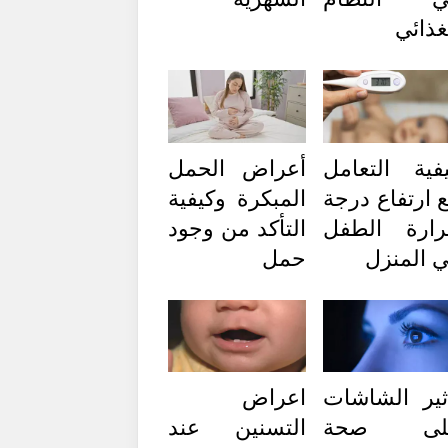
غذائي
فية التعامل
أعراض الحمل
 ارتفاع درجة
المبكرة وكيفية
ارة الطفل
التأكد من وجود
 المنزل
حمل
ثير الشاشات
اعراض
لى صحة
التسنين عند