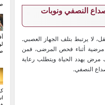
طب
صداع النصفي ونوبات
أف
 لا يرتبط بتلف الجهاز العصبي.
ل
 مرضية أثناء فحص المرضى، فمن
صح
ك مرض يهدد الحياة ويتطلب رعاية
صداع النصفي.
كي
اس
ف