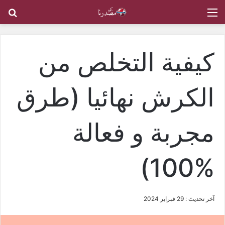
القائمة
بح
كيفية التخلص من
الكرش نهائيا (طرق
مجربة و فعالة
%100)
آخر تحديث : 29 فبراير 2024