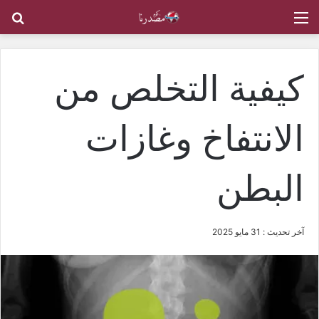
القائمة
بح
كيفية التخلص من
الانتفاخ وغازات
البطن
آخر تحديث : 31 مايو 2025