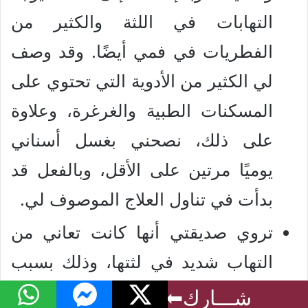
التهابات في اللثة والكثير من
الفطريات في فمي أيضًا. وقد وصف
لي الكثير من الأدوية التي تحتوي على
المسكنات الطبية والغرغرة، وعلاوة
على ذلك، نصحني بغسل أسناني
يوميًا مرتين على الأقل، وبالفعل قد
بدأت في تناول العلاج الموصوف لي.
تروي صديقتي أنها كانت تعاني من
التهاب شديد في لثتها، وذلك بسبب
خروج ضرس العقل عندها، وبالإضافة
فيسبوك
‫X
ماسنجر
واتساب