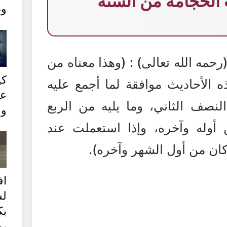
 الحجامة من السنة
وغ
(رحمه الله تعالى) : (وهذا معناه من
كي
ه الأحاديث موافقة لما أجمع عليه
عل
لنصف الثاني، وما يليه من الربع
وع
 أوله وآخره، وإذا استعملت عند
كان من أول الشهر وآخره).
ا
ل
بك
يو