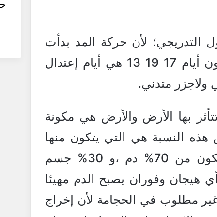
ح
ول التدريجي؛ لأن حركة المد بدأت
تتحول إلى حركة جزر، فيكون أيام 17 19 13 هي أيام إعتدال
ي ولاجزر متدني.
تتأثر بها الأرض والأرض هي مكونة
 و 30% يابس هذه النسبة هي التي يتكون منها
جسم الإنسان فهو أيضا يتكون من 70% دم ،و 30% جسم
أي هيجان وفوران يصبح الدم مهيئا
غير مطلوب في الحجامة لأن إخراج