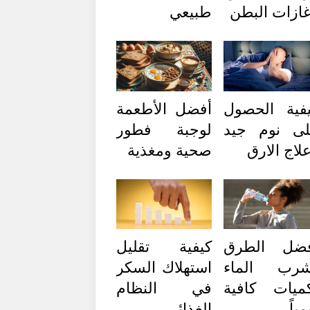
ازات البطن
طبيعي
فية الحصول
أفضل الأطعمة
ى نوم جيد
لوجبة فطور
لاج الارق
صحية ومغذية
فضل الطرق
كيفية تقليل
شرب الماء
استهلاك السكر
ميات كافية
في النظام
مياً
الغذائي