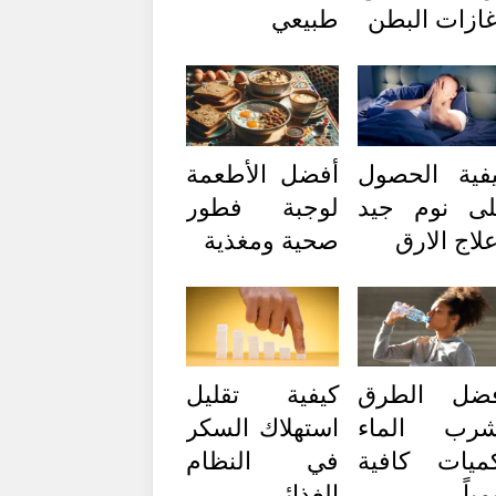
ازات البطن
طبيعي
فية الحصول
أفضل الأطعمة
ى نوم جيد
لوجبة فطور
لاج الارق
صحية ومغذية
فضل الطرق
كيفية تقليل
شرب الماء
استهلاك السكر
ميات كافية
في النظام
مياً
الغذائي