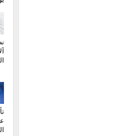
نص
آل
ال
تأ
ع
ال