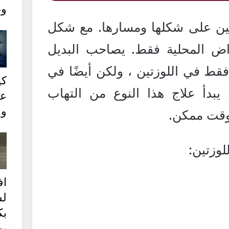
وغ
زتين على شكلها ومسارها. مع شكل
اض المحلية فقط. يصاحب البديل
قط في اللوزتين ، ولكن أيضًا في
كي
 يبدأ علاج هذا النوع من التهاب
عل
وع
وقت ممكن.
لوزتين:
ا
ل
بك
يو