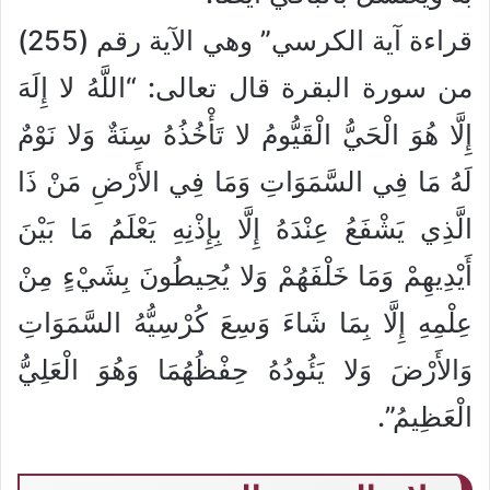
قراءة آية الكرسي” وهي الآية رقم (255)
من سورة البقرة قال تعالى: “اللَّهُ لا إِلَهَ
إِلَّا هُوَ الْحَيُّ الْقَيُّومُ لا تَأْخُذُهُ سِنَةٌ وَلا نَوْمٌ
لَهُ مَا فِي السَّمَوَاتِ وَمَا فِي الأَرْضِ مَنْ ذَا
الَّذِي يَشْفَعُ عِنْدَهُ إِلَّا بِإِذْنِهِ يَعْلَمُ مَا بَيْنَ
أَيْدِيهِمْ وَمَا خَلْفَهُمْ وَلا يُحِيطُونَ بِشَيْءٍ مِنْ
عِلْمِهِ إِلَّا بِمَا شَاءَ وَسِعَ كُرْسِيُّهُ السَّمَوَاتِ
وَالأَرْضَ وَلا يَئُودُهُ حِفْظُهُمَا وَهُوَ الْعَلِيُّ
الْعَظِيمُ”.