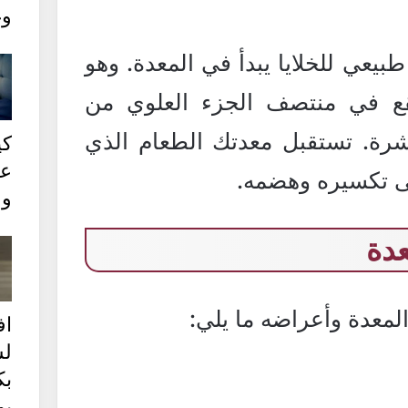
وغ
يعي للخلايا يبدأ في المعدة. وهو
 في منتصف الجزء العلوي من
شرة. تستقبل معدتك الطعام الذي
كي
عل
لى تكسيره وهضمه.
وع
دة
معدة وأعراضه ما يلي:
ا
ل
بك
يو