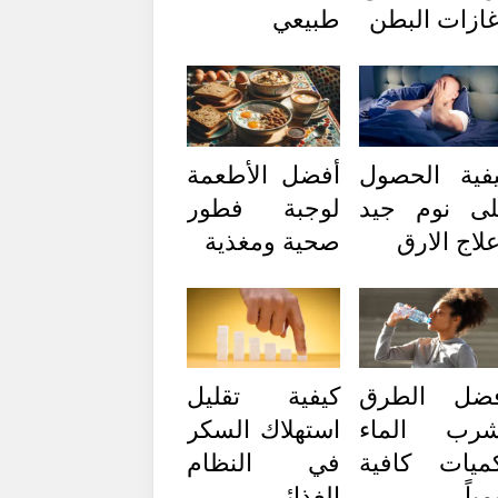
ازات البطن
طبيعي
فية الحصول
أفضل الأطعمة
ى نوم جيد
لوجبة فطور
لاج الارق
صحية ومغذية
فضل الطرق
كيفية تقليل
شرب الماء
استهلاك السكر
ميات كافية
في النظام
مياً
الغذائي