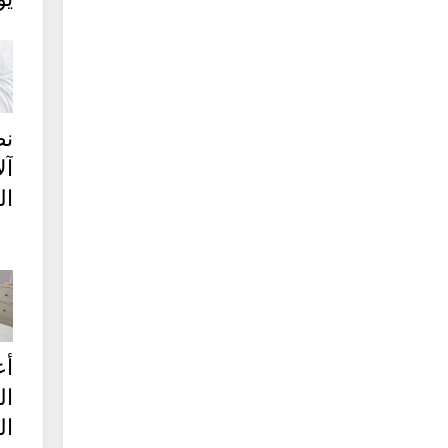
نص
آل
ال
أع
ال
ال