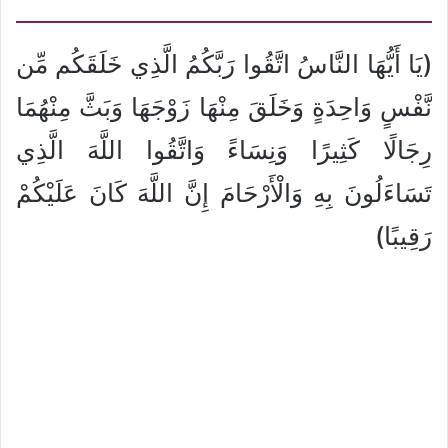
(يَا أَيُّهَا النَّاسُ اتَّقُوا رَبَّكُمُ الَّذِي خَلَقَكُم مِّن
نَّفْسٍ وَاحِدَةٍ وَخَلَقَ مِنْهَا زَوْجَهَا وَبَثَّ مِنْهُمَا
رِجَالًا كَثِيرًا وَنِسَاءً وَاتَّقُوا اللَّهَ الَّذِي
تَسَاءَلُونَ بِهِ وَالْأَرْحَامَ إِنَّ اللَّهَ كَانَ عَلَيْكُمْ
رَقِيبًا)