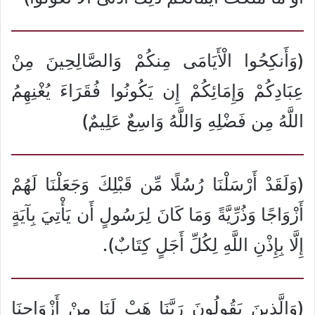
(وَأَنكِحُوا الْأَيَامَى مِنكُمْ وَالصَّالِحِينَ مِنْ
عِبَادِكُمْ وَإِمَائِكُمْ إِن يَكُونُوا فُقَرَاءَ يُغْنِهِمُ
اللَّهُ مِن فَضْلِهِ وَاللَّهُ وَاسِعٌ عَلِيمٌ)
(وَلَقَدْ أَرْسَلْنَا رُسُلًا مِّن قَبْلِكَ وَجَعَلْنَا لَهُمْ
أَزْوَاجًا وَذُرِّيَّةً وَمَا كَانَ لِرَسُولٍ أَن يَأْتِيَ بِآيَةٍ
إِلَّا بِإِذْنِ اللَّهِ لِكُلِّ أَجَلٍ كِتَابٌ).
(وَالَّذِينَ يَقُولُونَ رَبَّنَا هَبْ لَنَا مِنْ أَزْوَاجِنَا