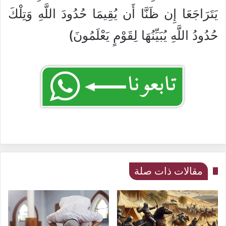
يَتَرَاجَعَا إِن ظَنَّا أَن يُقِيمَا حُدُودَ اللَّهِ وَتِلْكَ
حُدُودُ اللَّهِ يُبَيِّنُهَا لِقَوْمٍ يَعْلَمُونَ)
مقالات ذات صلة