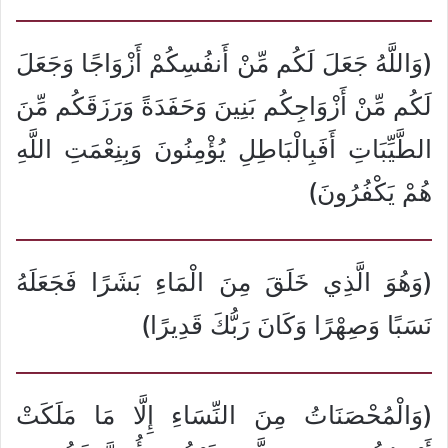
(وَاللَّهُ جَعَلَ لَكُم مِّنْ أَنفُسِكُمْ أَزْوَاجًا وَجَعَلَ
لَكُم مِّنْ أَزْوَاجِكُم بَنِينَ وَحَفَدَةً وَرَزَقَكُم مِّنَ
الطَّيِّبَاتِ أَفَبِالْبَاطِلِ يُؤْمِنُونَ وَبِنِعْمَتِ اللَّهِ
هُمْ يَكْفُرُونَ)
(وَهُوَ الَّذِي خَلَقَ مِنَ الْمَاءِ بَشَرًا فَجَعَلَهُ
نَسَبًا وَصِهْرًا وَكَانَ رَبُّكَ قَدِيرًا)
(وَالْمُحْصَنَاتُ مِنَ النِّسَاءِ إِلَّا مَا مَلَكَتْ