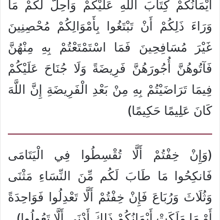
أَيْمَانُكُمْ كِتَابَ اللَّهِ عَلَيْكُمْ وَأُحِلَّ لَكُمْ مَا
وَرَاءَ ذَلِكُمْ أَنْ تَبْتَغُوا بِأَمْوَالِكُمْ مُحْصِنِينَ
غَيْرَ مُسَافِحِينَ فَمَا اسْتَمْتَعْتُمْ بِهِ مِنْهُنَّ
فَآتُوهُنَّ أُجُورَهُنَّ فَرِيضَةً وَلَا جُنَاحَ عَلَيْكُمْ
فِيمَا تَرَاضَيْتُمْ بِهِ مِنْ بَعْدِ الْفَرِيضَةِ إِنَّ اللَّهَ
كَانَ عَلِيمًا حَكِيمًا)
(وَإِنْ خِفْتُمْ أَلَّا تُقْسِطُوا فِي الْيَتَامَى
فَانكِحُوا مَا طَابَ لَكُم مِّنَ النِّسَاءِ مَثْنَى
وَثُلَاثَ وَرُبَاعَ فَإِنْ خِفْتُمْ أَلَّا تَعْدِلُوا فَوَاحِدَةً
أَوْ مَا مَلَكَتْ أَيْمَانُكُمْ ذَلِكَ أَدْنَى أَلَّا تَعُولُوا)