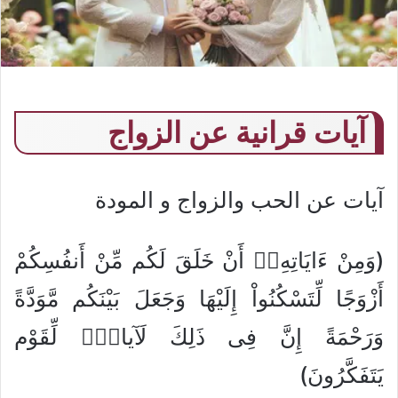
آيات قرانية عن الزواج
آيات عن الحب والزواج و المودة
(وَمِنْ ءَايَاتِهِۦٓ أَنْ خَلَقَ لَكُم مِّنْ أَنفُسِكُمْ
أَزْوَجًا لِّتَسْكُنُواْ إِلَيْهَا وَجَعَلَ بَيْنَكُم مَّوَدَّةً
وَرَحْمَةً إِنَّ فِى ذَلِكَ لَآياتٍۢ لِّقَوْم
يَتَفَكَّرُونَ)