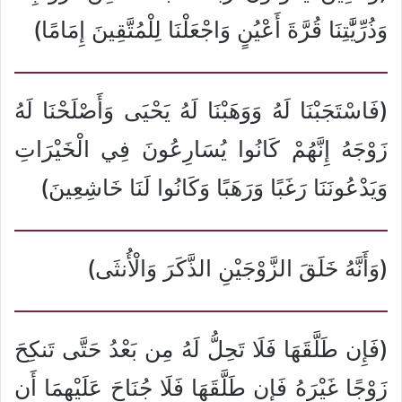
وَذُرِّيَّٰتِنَا قُرَّةَ أَعْيُنٍ وَاجْعَلْنَا لِلْمُتَّقِينَ إِمَامًا)
(فَاسْتَجَبْنَا لَهُ وَوَهَبْنَا لَهُ يَحْيَى وَأَصْلَحْنَا لَهُ
زَوْجَهُ إِنَّهُمْ كَانُوا يُسَارِعُونَ فِي الْخَيْرَاتِ
وَيَدْعُونَنَا رَغَبًا وَرَهَبًا وَكَانُوا لَنَا خَاشِعِينَ)
(وَأَنَّهُ خَلَقَ الزَّوْجَيْنِ الذَّكَرَ وَالْأُنثَى)
(فَإِن طَلَّقَهَا فَلَا تَحِلُّ لَهُ مِن بَعْدُ حَتَّى تَنكِحَ
زَوْجًا غَيْرَهُ فَإِن طَلَّقَهَا فَلَا جُنَاحَ عَلَيْهِمَا أَن