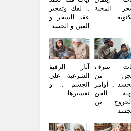
حر المحبة
.. لفك وتفجير
توبة
عقد السحر و
العين و الحسد
يات صرف
آثار الرقية
لجن من
الشرعية على
جسد .. أوامر
الجسم .. و
لهية للجن
تفسيرها
الخروج من
جسد