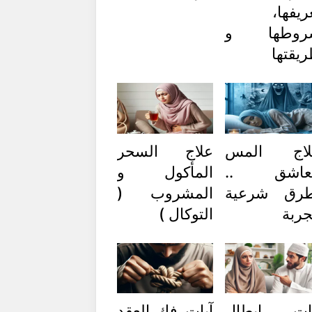
ريفها،
روطها و
يقتها
لاج المس
علاج السحر
لعاشق ..
المأكول و
طرق شرعية
المشروب (
ربة
التوكال )
يات إبطال
آيات فك العقد