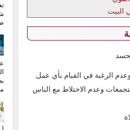
تع
 البيت
ش
طر
ة
لحسد
ع
ا
عدم الرغبة في القيام بأي عمل
ب
تجمعات وعدم الاختلاط مع الناس
مج
ة
آ