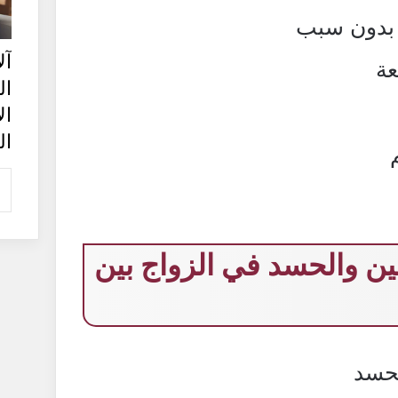
 بدون سبب
آل
عة
ا
ا
ال
ن والحسد في الزواج بين
لحسد