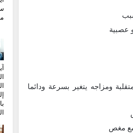
س
سبب
مك
و عصبية
آ
ا
ال
بة ومزاجه يتغير بسرعة ودائما
إ
ب
ال
مع مغص