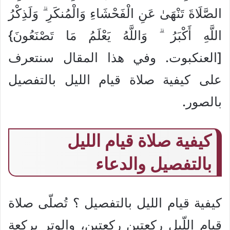
الصَّلَاةَ تَنْهَىٰ عَنِ الْفَحْشَاءِ وَالْمُنكَرِ ۗ وَلَذِكْرُ
اللَّهِ أَكْبَرُ ۗ وَاللَّهُ يَعْلَمُ مَا تَصْنَعُونَ}
[العنكبوت. وفي هذا المقال سنتعرف
على كيفية صلاة قيام الليل بالتفصيل
بالصور.
كيفية صلاة قيام الليل
بالتفصيل والدعاء
كيفية قيام الليل بالتفصيل ؟ تُصلّى صلاة
قيام اللّيل ركعتين ركعتين، والوتر بركعة