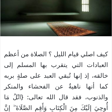
كيف اصلي قيام الليل ؟ الصلاة من أعظم
العبادات التي يتقرب بها المسلم إلى
خالقه، إذ إنها تُبقي العبد على صلةٍ بربه
كما أنها ناهيةٌ عن الفحشاء والمنكر
والذنوب، فقد قال الله تعالى: {اتْلُ مَا
أُوحِيَ إِلَيْكَ مِنَ الْكِتَابِ وَأَقِمِ الصَّلَاةَ ۖ إِنَّ