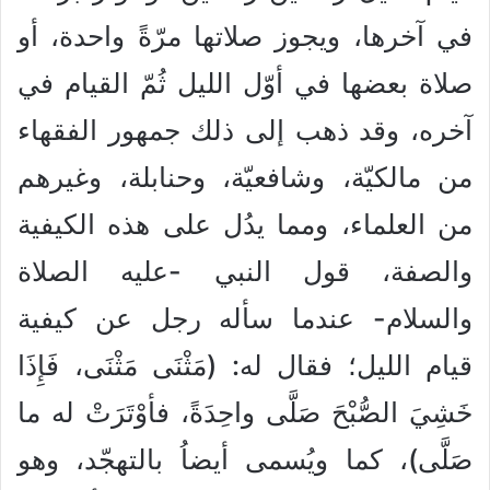
في آخرها، ويجوز صلاتها مرّةً واحدة، أو
صلاة بعضها في أوّل الليل ثُمّ القيام في
آخره، وقد ذهب إلى ذلك جمهور الفقهاء
من مالكيّة، وشافعيّة، وحنابلة، وغيرهم
من العلماء، ومما يدُل على هذه الكيفية
والصفة، قول النبي -عليه الصلاة
والسلام- عندما سأله رجل عن كيفية
قيام الليل؛ فقال له: (مَثْنَى مَثْنَى، فَإِذَا
خَشِيَ الصُّبْحَ صَلَّى واحِدَةً، فأوْتَرَتْ له ما
صَلَّى)، كما ويُسمى أيضاُ بالتهجّد، وهو