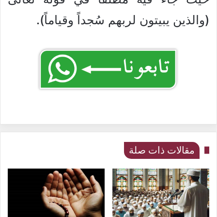
(والذين يبيتون لربهم سُجداً وقياماً).
مقالات ذات صلة