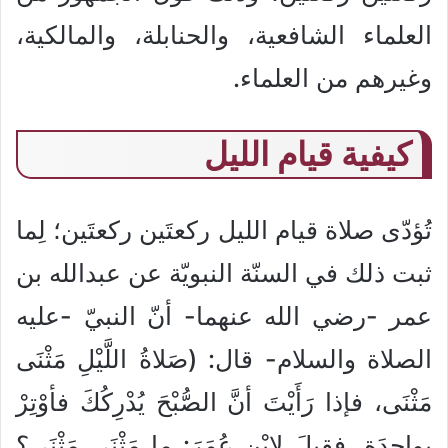
العلماء الشافعية، والحنابلة، والمالكية،
وغيرهم من العلماء.
كيفية قيام الليل
تُؤدّى صلاة قيام الليل ركعتَين ركعتَين؛ لِما
ثبت ذلك في السنّة النبويّة عن عبدالله بن
عمر -رضي الله عنهما- أنّ النبيّ -عليه
الصلاة والسلام- قال: (صَلاةُ اللَّيْلِ مَثْنَى
مَثْنَى، فإذا رَأَيْتَ أنَّ الصُّبْحَ يُدْرِكُكَ فأوْتِرْ
بواحِدَةٍ. فقِيلَ لاِبْنِ عُمَرَ: ما مَثْنَى مَثْنَى؟