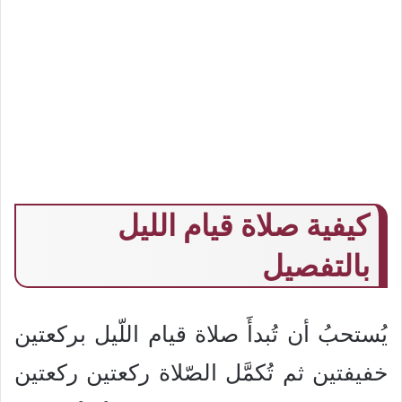
كيفية صلاة قيام الليل
بالتفصيل
يُستحبُ أن تُبدأَ صلاة قيام اللّيل بركعتين
خفيفتين ثم تُكمَّل الصّلاة ركعتين ركعتين