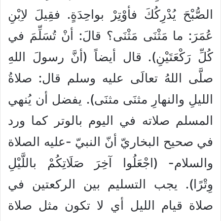
الصُّبْحَ يُدْرِكُكَ فأوْتِرْ بواحِدَةٍ. فقِيلَ لاِبْنِ
عُمَرَ: ما مَثْنَى مَثْنَى؟ قالَ: أنْ تُسَلِّمَ في
كُلِّ رَكْعَتَيْنِ). قال أيضاً (أنَّ رسولَ اللهِ
صلَّى اللهُ تعالَى عليه وسلم قال: صلاةُ
الليلِ والنهارِ مثنَى مثنَى). يفضل أن يُنهي
المسلم صلاته في اليوم بالوتر كما ورد
في صحيح البخاريّ أنّ النبيّ -عليه الصلاة
والسلام- (اجْعَلُوا آخِرَ صَلَاتِكُمْ باللَّيْلِ
وِتْرًا). يجب التسليم بين الركعتين في
صلاة قيام الليل أي لا تكون مثل صلاة