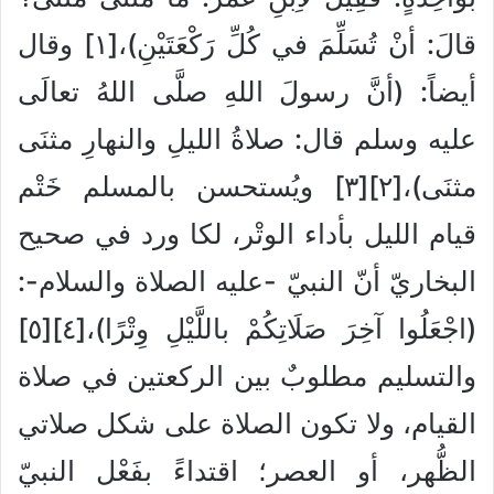
قالَ: أنْ تُسَلِّمَ في كُلِّ رَكْعَتَيْنِ)،[١] وقال
أيضاً: (أنَّ رسولَ اللهِ صلَّى اللهُ تعالَى
عليه وسلم قال: صلاةُ الليلِ والنهارِ مثنَى
مثنَى)،[٢][٣] ويُستحسن بالمسلم خَتْم
قيام الليل بأداء الوتْر، لكا ورد في صحيح
البخاريّ أنّ النبيّ -عليه الصلاة والسلام-:
(اجْعَلُوا آخِرَ صَلَاتِكُمْ باللَّيْلِ وِتْرًا)،[٤][٥]
والتسليم مطلوبٌ بين الركعتين في صلاة
القيام، ولا تكون الصلاة على شكل صلاتي
الظُّهر، أو العصر؛ اقتداءً بفَعْل النبيّ