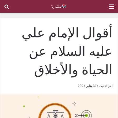
القائمة
بح
أقوال الإمام علي
عليه السلام عن
الحياة والأخلاق
آخر تحديث : 31 يناير 2024