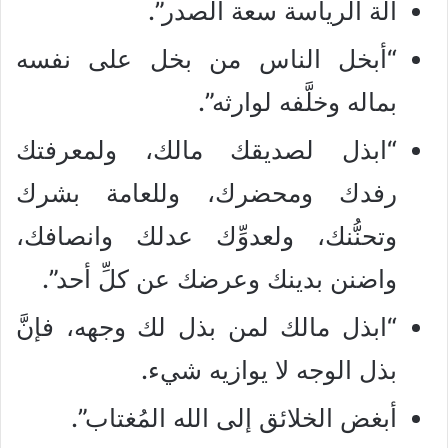
آلة الرياسة سعة الصدر”.
“أبخل الناس من بخل على نفسه
بماله وخلَّفه لوارثه”.
“ابذل لصديقك مالك، ولمعرفتك
رفدك ومحضرك، وللعامة بشرك
وتحنُّنك، ولعدوِّك عدلك وانصافك،
واضنن بدينك وعرضك عن كلِّ أحد”.
“ابذل مالك لمن بذل لك وجهه، فإنَّ
بذل الوجه لا يوازيه شيء.
أبغض الخلائق إلى الله المُغتاب”.