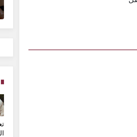
تع
ال