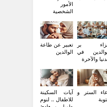
الأمور
الشخصية
زاء بر
تعبير عن طاعة
والدين في
الوالدين
دنيا والآخرة
اء الستر و
آيات السكينة
توبة
للاطفال .. لنوم
طويل و هادئ