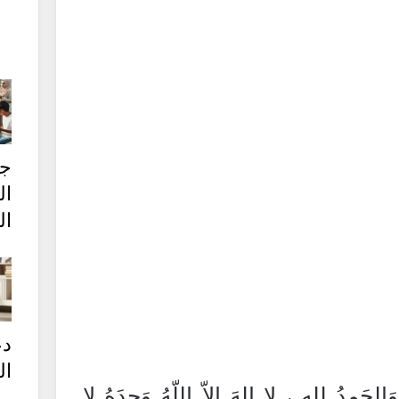
ج
ال
ال
دع
ال
وَالحَمدُ لله ، لا إلهَ إلاّ اللّهُ وَحدَهُ لا