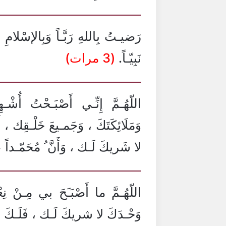
رَضيـتُ بِاللهِ رَبَّـاً وَبِالإسْل
نَبِيّـاً.
(3 مرات)
اللّهُـمَّ إِنِّـي أَصْبَـحْتُ أُش
وَمَلَائِكَتَكَ ، وَجَمـيعَ خَلْـقِك ، أَ
لا شَريكَ لَـك ، وَأَنَّ ُ مُحَمّـداً
اللّهُـمَّ ما أَصْبَـَحَ بي مِـنْ نِعْ
وَحْـدَكَ لا شريكَ لَـك ، فَلَـكَ ال