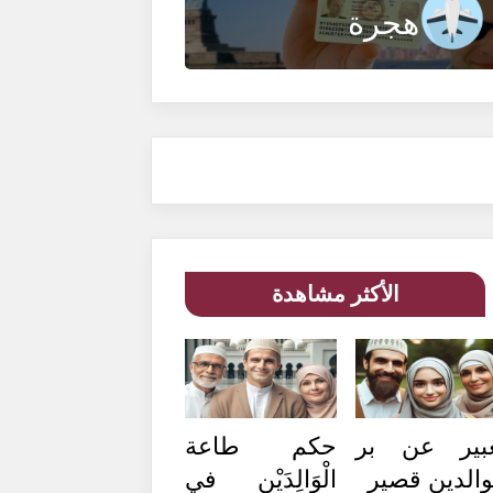
هجرة
الأكثر مشاهدة
بير عن بر
حكم طاعة
والدين قصير
الْوَالِدَيْنِ في