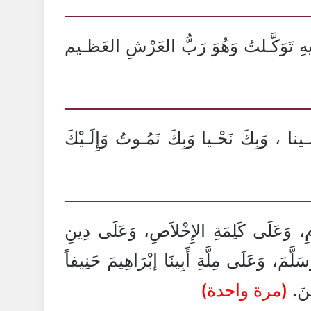
َـيهِ تَوَكَّـلتُ وَهُوَ رَبُّ العَرْشِ العَظـيم
َـينا ، وَبِكَ نَحْـيا وَبِكَ نَمُـوتُ وَإِلَـيْكَ
ِ، وَعَلَى كَلِمَةِ الإِخْلاَصِ، وَعَلَى دِينِ
َسَلَّمَ، وَعَلَى مِلَّةِ أَبِينَا إبْرَاهِيمَ حَنِيفاً
ينَ.
(مرة واحدة)