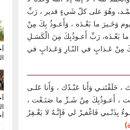
حَمْـد، وهُوَ على كلّ شَيءٍ قدير ، رَبِّ
 وَخَـيرَ ما بَعْـدَه ، وَأَعـوذُ بِكَ مِنْ
بَعْـدَه، رَبِّ أَعـوذُبِكَ مِنَ الْكَسَـلِ
بِكَ مِنْ عَـذابٍ في النّـارِ وَعَـذابٍ في
أ
ال
نْتَ ، خَلَقْتَنـي وَأَنا عَبْـدُك ، وَأَنا عَلـى
أح
ْـت ، أَعـوذُبِكَ مِنْ شَـرِّ ما صَنَـعْت ،
ا
بـوءُ بِذَنْـبي فَاغْفـِرْ لي فَإِنَّـهُ لا يَغْـفِرُ
آخ
)