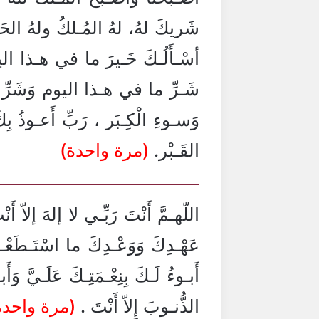
شَريكَ لهُ، لهُ المُـلكُ ولهُ ال
أسْـأَلُـكَ خَـيرَ ما في هـذا اليوم
شَـرِّ ما في هـذا اليوم وَشَرِّ ما 
وَسـوءِ الْكِـبَر ، رَبِّ أَعـوذُ 
القَـبْر.
(مرة واحدة)
اللّهـمَّ أَنْتَ رَبِّـي لا إلهَ إلاّ أَ
عَهْـدِكَ وَوَعْـدِكَ ما اسْتَـطَع
أَبـوءُ لَـكَ بِنِعْـمَتِـكَ عَلَـيَّ وَأَ
الذُّنـوبَ إِلاّ أَنْتَ .
(مرة واحدة