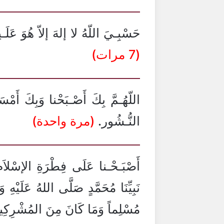
حَسْبِـيَ اللّهُ لا إلهَ إلاّ هُوَ عَل
(7 مرات)
اللّهُـمَّ بِكَ أَصْـبَحْنا وَبِكَ أَمْس
النُّـشُور.
(مرة واحدة)
أَصْبَـحْـنا عَلَى فِطْرَةِ الإسْلاَم
نَبِيِّنَا مُحَمَّدٍ صَلَّى اللهُ عَلَيْهِ و
مُسْلِماً وَمَا كَانَ مِنَ المُشْرِكِ