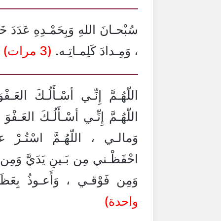
سُبْحـانَ اللهِ وَبِحَمْـدِهِ عَدَدَ خ
، وَمِـدادَ كَلِمـاتِـه.
(3 مرات)
اللّهُـمَّ إِنِّـي أسْـأَلُـكَ العَـف
اللّهُـمَّ إِنِّـي أسْـأَلُـكَ العَـف
وَمالـي ، اللّهُـمَّ اسْتُـرْ ع
احْفَظْـني مِن بَـينِ يَدَيَّ وَم
وَمِن فَوْقـي ، وَأَعـوذُ بِعَظَم
واحدة)