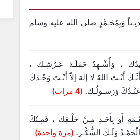
امِ ديـناً وَبِمُحَـمَّدٍ صلى الله عليه وسلم
ْـهِدُك ، وَأُشْـهِدُ حَمَلَـةَ عَـرْشِـك ،
نَّـكَ أَنْـتَ اللهُ لا إلهَ إلاّ أَنْـتَ وَحْـدَكَ
 عَبْـدُكَ وَرَسـولُـك.
(4 مرات)
ـمَةٍ أَو بِأَحَـدٍ مِـنْ خَلْـقِك ، فَمِـنْكَ
ْحَمْـدُ وَلَـكَ الشُّكْـر.
(مرة واحدة)