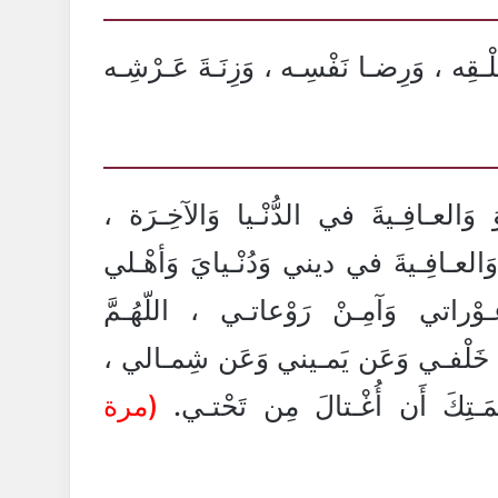
َلْـقِه ، وَرِضـا نَفْسِـه ، وَزِنَـةَ عَـرْشِـه
ْوَ وَالعـافِـيةَ في الدُّنْـيا وَالآخِـرَة ،
ْوَ وَالعـافِـيةَ في ديني وَدُنْـيايَ وَأهْـلي
ـوْراتي وَآمِـنْ رَوْعاتـي ، اللّهُـمَّ
ِن خَلْفـي وَعَن يَمـيني وَعَن شِمـالي ،
َـتِكَ أَن أُغْـتالَ مِن تَحْتـي.
(مرة