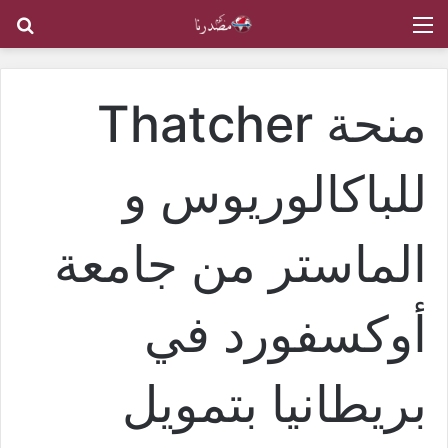
القائمة
بح
منحة Thatcher
للباكالوريوس و
الماستر من جامعة
أوكسفورد في
بريطانيا بتمويل