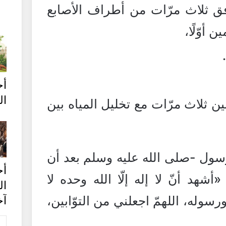
فق ثلاث مرّات من أطراف الأصابع
 أوّلًا،
أ
ال
ين ثلاث مرّات مع تخليل المياه بين
رسول -صلى الله عليه وسلم بعد أن
أح
شهد أنّ لا إله إلّا الله وحده لا
ا
رسوله، اللهمّ اجعلني من التوّابين،
آخ