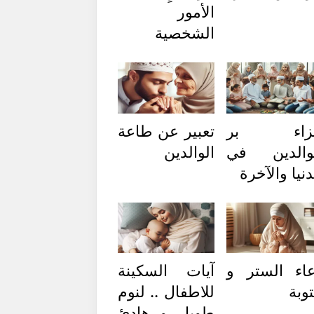
الأمور
الشخصية
زاء بر
تعبير عن طاعة
والدين في
الوالدين
دنيا والآخرة
اء الستر و
آيات السكينة
توبة
للاطفال .. لنوم
طويل و هادئ