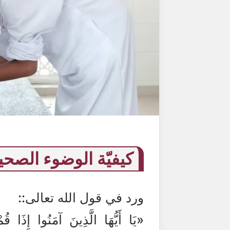
كيفيّة الوضوء الصحي
ورد في قول الله تعالى::
«يَا أَيُّهَا الَّذِينَ آمَنُوا إِذَا ق