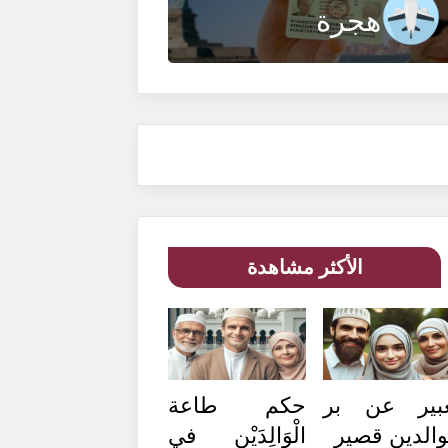
هجرة
الأكثر مشاهدة
بير عن بر
حكم طاعة
والدين قصير
الْوَالِدَيْنِ في