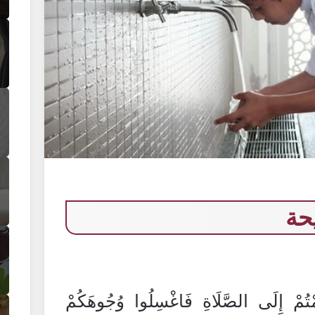
حة
ُمْتُمْ إِلَى الصَّلَاةِ فَاغْسِلُوا وُجُوهَكُمْ