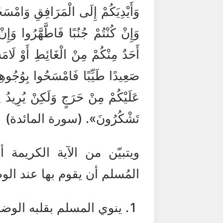
وَأَيْدِيَكُمْ إِلَى الْمَرَافِقِ وَامْسَح
وَإِنْ كُنْتُمْ جُنُبًا فَاطَّهَّرُوا وَ
أَحَدٌ مِنْكُمْ مِنْ الْغَائِطِ أَوْ لَامَ
صَعِيدًا طَيِّبًا فَامْسَحُوا بِوُجُوهِكُم
عَلَيْكُمْ مِنْ حَرَجٍ وَلَكِنْ يُرِيدُ لِيُط
تَشْكُرُونَ». (سورة المائدة)
ويتبيّن من الآية الكريم
المُسلم أن يقوم بها عند الو
ينوي المسلم بقلبه الوضو