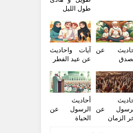
طول الليل
حاديث عن
آيات واحاديث
صدق
عن عيد الفطر
اديث
أحاديث
لرسول عن
الرسول عن
ر الزمان
الحياة