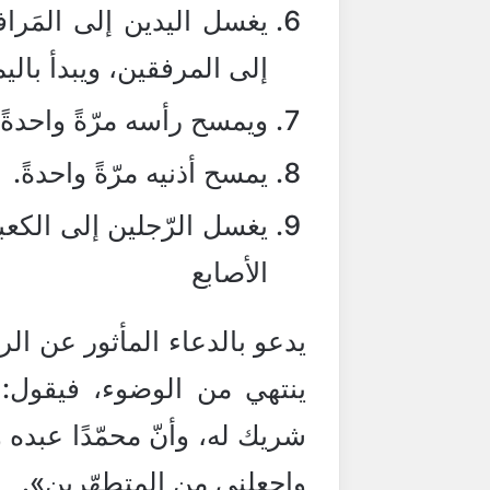
يغسل اليدين إلى المَرا
إلى المرفقين، ويبدأ باليمين
ويمسح رأسه مرّةً واحدةً.
يمسح أذنيه مرّةً واحدةً.
يغسل الرّجلين إلى الكعب
الأصابع
يدعو بالدعاء المأثور عن ال
ينتهي من الوضوء، فيقول: «أ
شريك له، وأنّ محمّدًا عبده و
واجعلني من المتطهّرين».