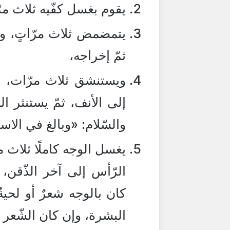
يقوم بغسل كفّيه ثلاث مر
يتمضمض ثلاث مرّاتٍ، و
ثمّ إخراجه،
ويستنشق ثلاث مرّات، و
إلى الأنف، ثمّ يستنثر ال
والسّلام: «وبالغ في الاست
يغسل الوجه كاملًا ثلاث 
الرّأس إلى آخر الذّقن، 
كان بالوجه شعرٌ أو لحية
البشرة، وإن كان الشّعر