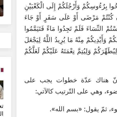
ُوا بِرُءُوسِكُمْ وَأَرْجُلَكُمْ إِلَى الْكَعْبَيْنِ
إِنْ كُنْتُمْ مَرْضَى أَوْ عَلَى سَفَرٍ أَوْ جَاءَ
سْتُمْ النِّسَاءَ فَلَمْ تَجِدُوا مَاءً فَتَيَمَّمُوا
ْ وَأَيْدِيكُمْ مِنْهُ مَا يُرِيدُ اللَّهُ لِيَجْعَلَ
َهِّرَكُمْ وَلِيُتِمَّ نِعْمَتَهُ عَلَيْكُمْ لَعَلَّكُمْ
ة أنّ هناك عدّة خطوات يجب على
ضوء، وهي على التّرتيب كالآتي:
تع
ء، ثمّ يقول: «بسم الله».
ال