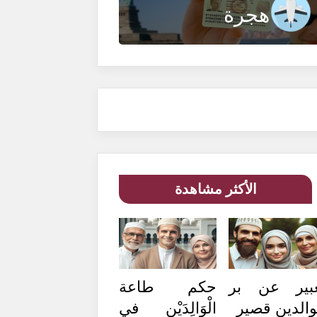
هجرة
الأكثر مشاهدة
بير عن بر
حكم طاعة
والدين قصير
الْوَالِدَيْنِ في