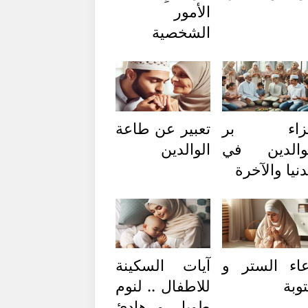
الأمور
الشخصية
زاء بر
تعبير عن طاعة
والدين في
الوالدين
دنيا والآخرة
اء الستر و
آيات السكينة
توبة
للاطفال .. لنوم
طويل و هادئ