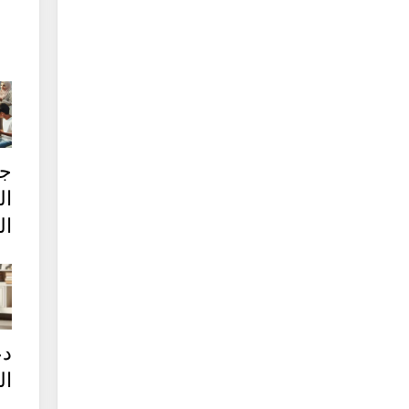
ج
ال
ال
دع
ال