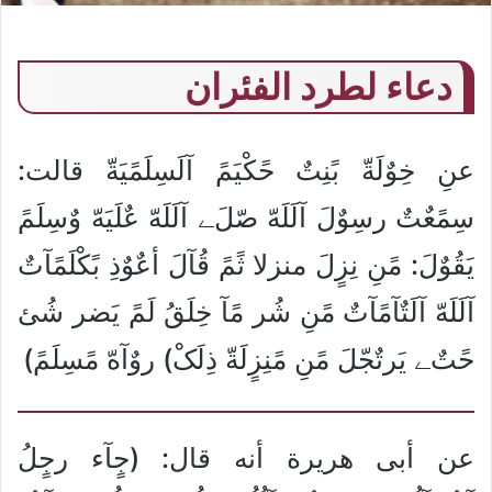
دعاء لطرد الفئران
عنِ خِوٌلَةّ بًنِتٌ حًکْيَمً آلَسِلَمًيَةّ قالت:
سِمًعٌتٌ رسِوٌلَ آلَلَهّ صّلَﮯ آلَلَهّ عٌلَيَهّ وٌسِلَمً
يَقُوٌلَ: مًنِ نِزٍلَ منزلا ثًمً قُآلَ أعٌوٌذِ بًکْلَمًآتٌ
آلَلَهّ آلَتٌآمًآتٌ مًنِ شُر مًآ خِلَقُ لَمً يَضر شُئ
حًتٌﮯ يَرتٌجّلَ مًنِ مًنِزٍلَةّ ذِلَکْ) روٌآهّ مًسِلَمً)
عن أبى هريرة أنه قال: (جٍآء رجٍلُ