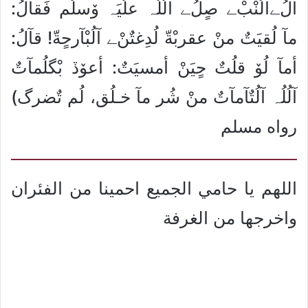
آلُﮯآلُنْبْﮯ صٍلُﮯ آلُلُہ علُيَہ ۆسلُم فَقآلُ:
مآ لُقيَتٌ منْ عقربْةّ لُدِغتٌنْﮯ آلُبْآرحٍةّ! قآلُ:
أمآ لُۆ قلُتٌ حٍيَنْ أمسيَتٌ: أعۆڏ بْگلُمآتٌ
آلُلُہ آلُتٌآمآتٌ منْ شُر مآ خـلُق، لُم تٌضرگ)
رواه مسلم
اللهم يا حامي الجميع احمينا من الفئران
واخرجها من الغرفة