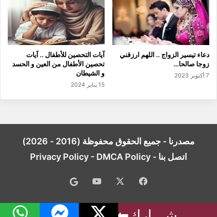
دعاء تيسير الزواج .. اللهم ارزقني
آيات التحصين للأطفال .. آيات
زوجا صالحا…
تحصين الأطفال من العين و الحسد
و الشيطان
7 أكتوبر 2023
15 يناير 2024
مصدرنا - جميع الحقوق محفوظة (2016 - 2026)
اتصل بنا
-
DMCA Policy
-
Privacy Policy
فيسبوك
‫X
‫YouTube
Google
News