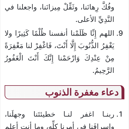
وفُكَّ رِهانَنا، وثَقِّلْ مِيزانَنا، واجعلنا في
النَّدِيِّ الأعلى.
اللهم إِنِّا ظَلَمْنا أنفسنا ظُلْمًا كَثِيرًا ولا
يَغْفِرُ الذُّنُوبَ إِلَّا أَنْتَ، فَاغْفِرْ لنا مَغْفِرَةً
مِنْ عِنْدِكَ وَارْحَمْنا إِنَّكَ أَنْتَ الْغَفُورُ
الرَّحِيمُ.
دعاء مغفرة الذنوب
ربنـا اغفر لنـا خطيئتَنا وجهلَنا،
وإسرافَنا في أمرنا كلِّه، وما أنت أعلم