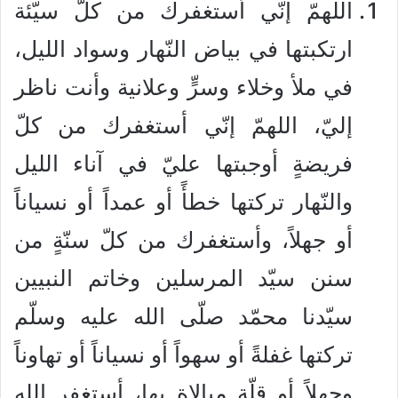
اللهمّ إنّي أستغفرك من كلّ سيّئة
ارتكبتها في بياض النّهار وسواد الليل،
في ملأ وخلاء وسرٍّ وعلانية وأنت ناظر
إليّ، اللهمّ إنّي أستغفرك من كلّ
فريضةٍ أوجبتها عليّ في آناء الليل
والنّهار تركتها خطأً أو عمداً أو نسياناً
أو جهلاً، وأستغفرك من كلّ سنّةٍ من
سنن سيّد المرسلين وخاتم النبيين
سيّدنا محمّد صلّى الله عليه وسلّم
تركتها غفلةً أو سهواً أو نسياناً أو تهاوناً
وجهلاً أو قلّة مبالاة بها، أستغفر الله