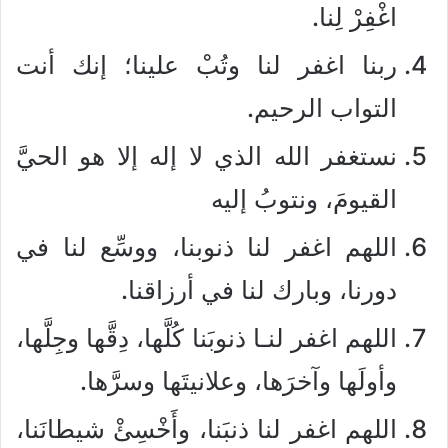
اغْفِرْ لِنا.
ربنا اغفر لنا وتُبْ علينا؛ إنك أنت
التواب الرحيم.
نستغفر الله الذي لا إله إلا هو الحيَّ
القيومَ، ونتوبُ إليه
اللهم اغفر لنا ذنوبنا، ووسِّع لنا في
دورنا، وبارك لنا في أرزاقنا.
اللهم اغفر لنـا ذنوبَنا كُلَّها، دِقَّها وجِلَّها،
وأولَها وآخرَها، وعلانيتَها وسرَّها.
اللهم اغفر لنا ذنبَنا، وأَخْسِئْ شيطانَنا،