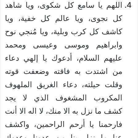
اللهم يا سامع كل شكوى، ويا شاهد
كل نجوى، ويا عالم كل خفية، ويا
كاشف كل كرب وبلية، ويا مُنجي نوح
وابراهيم وموسى وعيسى ومحمد
عليهم السلام، أدعوك يا إلهي دعاء
من اشتدت به فاقته وضعفت قوته
وقلت حيلته، دعاء الغريق الملهوف
المكروب المشغوف الذي لا يجد
كشف ما نزل به الا منك، لا اله الا أنت
فارحمنا يا أرحم الراحمين، واكشف
عنا ما نزل بنا من عدونا وعدوك