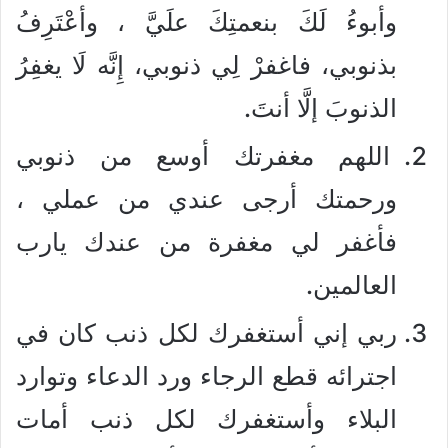
وأبوءُ لَكَ بنعمتِكَ علَيَّ ، وأعْتَرِفُ
بذنوبي، فاغفرْ لِي ذنوبي، إِنَّه لَا يغفِرُ
الذنوبَ إلَّا أنتَ.
اللهم مغفرتك أوسع من ذنوبي
ورحمتك أرجى عندي من عملي ،
فأغفر لي مغفرة من عندك يارب
العالمين.
ربي إني أستغفرك لكل ذنب كان في
اجترائه قطع الرجاء ورد الدعاء وتوارد
البلاء وأستغفرك لكل ذنب أمات