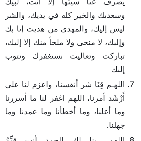
يصرف عنا سيئها إلا أنت، لبيك
وسعديك والخير كله في يديك، والشر
ليس إليك، والمهدي من هديت إنا بك
وإليك، لا منجى ولا ملجأ منك إلا إليك،
تباركت وتعاليت نستغفرك ونتوب
إليك
اللهـم قِنَا شر أنفسنا، واعزم لنا على
أَرْشَد أمرنا، اللهم اغفر لنا ما أسررنا
وما أعلنا، وما أخطأنا وما عمدنا وما
جهلنا.
اللهم ربنا لك الحمد أنت قيِّمُ