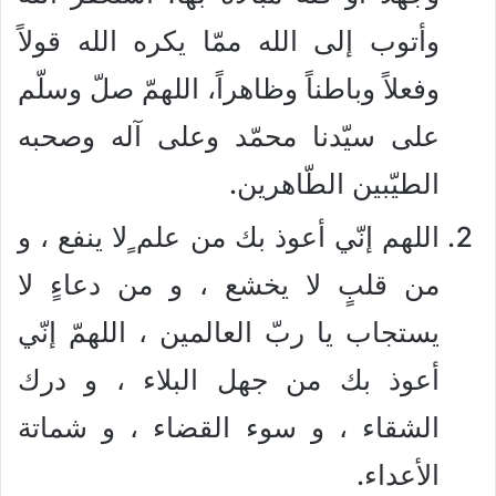
وأتوب إلى الله ممّا يكره الله قولاً
وفعلاً وباطناً وظاهراً، اللهمّ صلّ وسلّم
على سيّدنا محمّد وعلى آله وصحبه
الطيّبين الطّاهرين.
اللهم إنّي أعوذ بك من علم ٍلا ينفع ، و
من قلبٍ لا يخشع ، و من دعاءٍ لا
يستجاب يا ربّ العالمين ، اللهمّ إنّي
أعوذ بك من جهل البلاء ، و درك
الشقاء ، و سوء القضاء ، و شماتة
الأعداء.