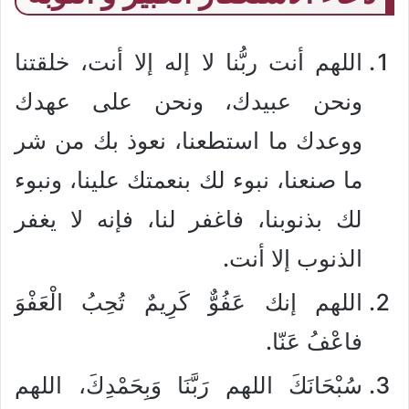
اللهم أنت ربُّنا لا إله إلا أنت، خلقتنا
ونحن عبيدك، ونحن على عهدك
ووعدك ما استطعنا، نعوذ بك من شر
ما صنعنا، نبوء لك بنعمتك علينا، ونبوء
لك بذنوبنا، فاغفر لنا، فإنه لا يغفر
الذنوب إلا أنت.
اللهم إنك عَفُوٌّ كَرِيمٌ تُحِبُ الْعَفْوَ
فاعْفُ عَنّا.
سُبْحَانَكَ اللهم رَبَّنَا وَبِحَمْدِكَ، اللهم