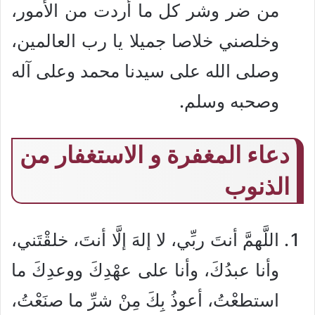
من ضر وشر كل ما أردت من الأمور،
وخلصني خلاصا جميلا يا رب العالمين،
وصلى الله على سيدنا محمد وعلى آله
وصحبه وسلم.
دعاء المغفرة و الاستغفار من
الذنوب
اللَّهمَّ أنتَ ربِّي، لا إلهَ إلَّا أنتَ، خلقْتَني،
وأنا عبدُكَ، وأنا على عهْدِكَ ووعدِكَ ما
استطعْتُ، أعوذُ بِكَ مِنْ شرِّ ما صنَعْتُ،