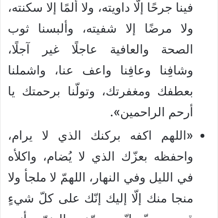
فينا جرحًا إلّا داويته، ولا ألمًا إلا سكنته،
ولا مرضًا إلا شفيته، وألبسنا ثوب
الصحة والعافية عاجلًا غير آجلًا،
وشافِنا وعافِنا واعف عنا، واشملنا
بعطفك ومغفرتك، وتولّنا برحمتك يا
أرحم الراحمين».
«اللهم اكفه بركنك الذي لا يرام،
واحفظه بعزّك الذي لا يُضام، واكلأه
في الليل وفي النهار، اللهمّ لا ملجأ ولا
منجا منك إلّا إليك إنّك على كلّ شيءٍ