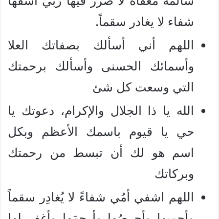
سالمة معفاة لا ضرر فيها ربي اشفها
شفاء لا يغادر سقماً.
اللهم أني أسألك بصفاتك العلا
وأسمائك الحسنى وأسألك برحمتك
التي وسعت كل شئ
الله يا ذا الجلال والإكرام، دعوتك يا
حي يا قيوم باسمك الأعظم وبكل
اسم هو لك أن تبسط من رحمتك
وبركاتك
اللهم اشفي أمُي شفاءً لا يُغادِر سقماً
وأحمِيها وأحرصُها وأرحمَها وأغفِر لها