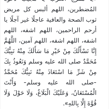
المُضطرين، اللهم ألبس كل مريض
ثوب الصحة والعافية عاجلًا غير آجلًا يا
أرحم الراحمين، اللهم اشفه، اللهم
اشفه، اللهم اشفه، اللهم آمين، اللَّهُمَّ
إِنَّا نَسْأَلُكَ مِنْ خَيْرِ مَا سَأَلَكَ مِنْهُ نَبِيُّكَ
مُحَمَّدٌ صلى الله عليه وسلم وَنَعُوذُ بِكَ
مِنْ شَرِّ مَا اسْتَعَاذَ مِنْهُ نَبِيُّكَ مُحَمَّدٌ
-صلى الله عليه وسلم- وَأَنْتَ
الْمُسْتَعَانُ، وَعَلَيْكَ الْبَلَاغُ، وَلَا حَوْلَ وَلَا
قُوَّةَ إِلَّا بِاللهِ».