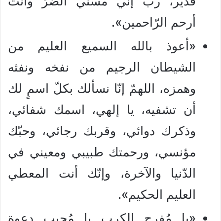
قدير، ربّ إنّي مسّني الضرّ وأنت
أرحم الرّاحمين».
«أعوذ بالله السميع العليم من
الشيطان الرجيم من نفخه ونفثه
وهمزه، اللهمّ إنّا نسألك بكلّ اسمٍ لك
أن تشفيه، يا إلهي، اسمك شفائي،
وذكرك دوائي، وقربك رجائي، وحبّك
مؤنسي، ورحمتك طبيبي ومعيني في
الدّنيا والآخرة، وإنّك أنت المعطي
العليم الحكيم».
«يا مُفرج الكرب يا مُجيب دعوة