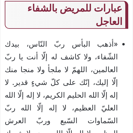
عبارات للمريض بالشفاء
العاجل
«أذهب البأس ربّ النّاس، بيدك
الشّفاء، ولا كاشف له إلّا أنت يا ربّ
العالمين، اللهمّ لا ملجأ ولا منجا منك
إلّا إليك، إنّك على كلّ شيءٍ قدير. لا
إله إلّا الله الحليم الكريم، لا إله إلّا الله
العليّ العظيم، لا إله إلّا الله ربّ
السّماوات السّبع وربّ العرش