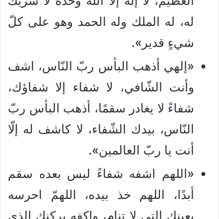
العظيم، لا إله إلّا الله وحده لا شريك
له، له الملك وله الحمد وهو على كلّ
شيءٍ قدير».
«إلهي أذهب البأس ربّ النّاس، اشف
وأنت الشّافي، لا شفاء إلا شفاؤك،
شفاءً لا يغادر سقمًا، أذهب البأس ربّ
النّاس، بيدك الشّفاء، لا كاشف له إلّا
أنت يا ربّ العالمين».
«اللهم اشفه شفاءً ليس بعده سقم
أبدًا، اللهم خذ بيده، اللهمّ احرسه
بعينك التي لا تنام، واكفه بركنك الذي