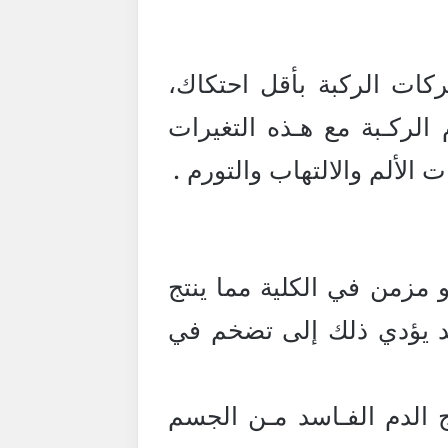
ات الركبة بأقل احتكاك،
لركـبة مع هـذه التغيرات
لألم والالتهاب والتورم .
مزمن في الكلية مما ينتج
وقد يؤدي ذلك إلى تضخم في
ج الدم الفـاسد مـن الجسم