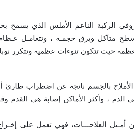
ي الركبة الناعم الأملس الذي يسمح بحرك
 متآكل ويرق حجمـه ، وتتعامـل عـظام ا
مة حيث تتكون تنوءات عظمية وتتكرر نوبات ا
الأملاح بالجسم ناتجة عن اضطراب طارئ أو 
 في الدم ، وأكثر الأماكن إصابة هي القدم 
ن أمـثل العلاجـــات، فهي تعمل على إخـرا