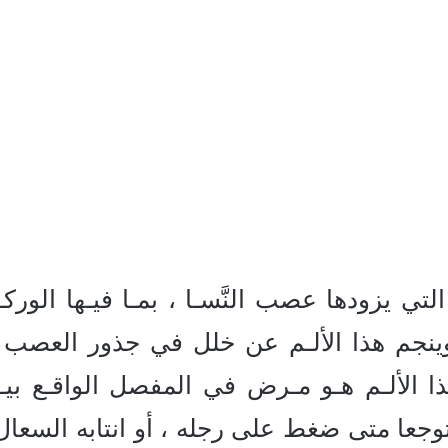
ي يزودها عصب النَّسـا ، بمـا فيـها الورك
وينجم هذا الألـم عن خلل في جذور العص
هذا الألـم هـو مـرض في المفصل الواقـع بيـن
توجعا متى ضغط على رجله ، أو انتابه السعال 