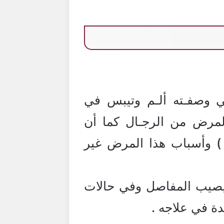
 وصفـته ألـم وتيبس في
المرض من الرجـال كما أن
لب من تتراوح أعمارهم بين [ 25 ـ 55 سنة ] ) وأسباب هذا المرض غير
 يصيب المفاصل وفي حالات
دة في علاجه .