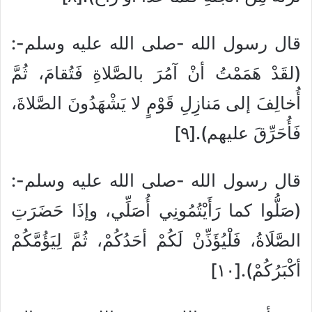
قال رسول الله -صلى الله عليه وسلم-:
(لقَدْ هَمَمْتُ أنْ آمُرَ بالصَّلاةِ فَتُقامَ، ثُمَّ
أُخالِفَ إلى مَنازِلِ قَوْمٍ لا يَشْهَدُونَ الصَّلاةَ،
فَأُحَرِّقَ عليهم).[٩]
قال رسول الله -صلى الله عليه وسلم-:
(صَلُّوا كما رَأَيْتُمُونِي أُصَلِّي، وإذَا حَضَرَتِ
الصَّلَاةُ، فَلْيُؤَذِّنْ لَكُمْ أحَدُكُمْ، ثُمَّ لِيَؤُمَّكُمْ
أكْبَرُكُمْ).[١٠]