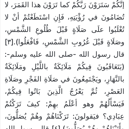
إنَّكُمْ سَتَرَوْنَ رَبَّكُمْ كما تَرَوْنَ هذا القَمَرَ، لا
تُضَامُونَ في رُؤْيَتِهِ، فَإِنِ اسْتَطَعْتُمْ أنْ لا
تُغْلَبُوا علَى صَلَاةٍ قَبْلَ طُلُوعِ الشَّمْسِ،
وصَلَاةٍ قَبْلَ غُرُوبِ الشَّمْسِ، فَافْعَلُوا).[٣]
قال رسول الله -صلى الله عليه وسلم-:
(يَتَعَاقَبُونَ فِيكُمْ مَلَائِكَةٌ باللَّيْلِ ومَلَائِكَةٌ
بالنَّهَارِ، ويَجْتَمِعُونَ في صَلَاةِ الفَجْرِ وصَلَاةِ
العَصْرِ، ثُمَّ يَعْرُجُ الَّذِينَ بَاتُوا فِيكُمْ،
فَيَسْأَلُهُمْ وهو أعْلَمُ بهِمْ: كيفَ تَرَكْتُمْ
عِبَادِي؟ فيَقولونَ: تَرَكْنَاهُمْ وهُمْ يُصَلُّونَ،
وأَتَيْنَاهُمْ وهُمْ يُصَلُّونَ).[٤] قال رسول الله