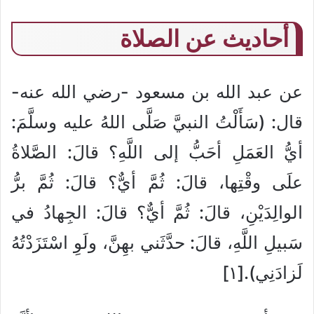
أحاديث عن الصلاة
عن عبد الله بن مسعود -رضي الله عنه-
قال: (سَأَلْتُ النبيَّ صَلَّى اللهُ عليه وسلَّمَ:
أيُّ العَمَلِ أحَبُّ إلى اللَّهِ؟ قالَ: الصَّلاةُ
علَى وقْتِها، قالَ: ثُمَّ أيٌّ؟ قالَ: ثُمَّ برُّ
الوالِدَيْنِ، قالَ: ثُمَّ أيٌّ؟ قالَ: الجِهادُ في
سَبيلِ اللَّهِ، قالَ: حدَّثَني بهِنَّ، ولَوِ اسْتَزَدْتُهُ
لَزادَنِي).[١]