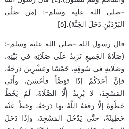
-صلى الله عليه وسلم-: (مَن صَلَّى
البَرْدَيْنِ دَخَلَ الجَنَّةَ).[٥]
قال رسول الله -صلى الله عليه وسلم-:
(صَلَاةُ الجَمِيعِ تَزِيدُ علَى صَلَاتِهِ في بَيْتِهِ،
وصَلَاتِهِ في سُوقِهِ، خَمْسًا وعِشْرِينَ دَرَجَةً،
فإنَّ أحَدَكُمْ إذَا تَوَضَّأَ فأحْسَنَ، وأَتَى
المَسْجِدَ، لا يُرِيدُ إلَّا الصَّلَاةَ، لَمْ يَخْطُ
خَطْوَةً إلَّا رَفَعَهُ اللَّهُ بهَا دَرَجَةً، وحَطَّ عنْه
خَطِيئَةً، حتَّى يَدْخُلَ المَسْجِدَ، وإذَا دَخَلَ