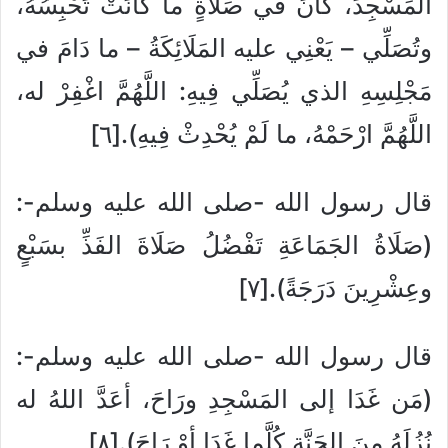
المَسْجِدَ، كانَ في صَلَاةٍ ما كَانَتْ تَحْبِسُهُ،
وتُصَلِّي – يَعْنِي عليه المَلَائِكَةُ – ما دَامَ في
مَجْلِسِهِ الذي يُصَلِّي فِيهِ: اللَّهُمَّ اغْفِرْ له،
اللَّهُمَّ ارْحَمْهُ، ما لَمْ يُحْدِثْ فِيهِ).[٦]
قال رسول الله -صلى الله عليه وسلم-:
(صَلَاةُ الجَمَاعَةِ تَفْضُلُ صَلَاةَ الفَذِّ بسَبْعٍ
وعِشْرِينَ دَرَجَةً).[٧]
قال رسول الله -صلى الله عليه وسلم-:
(مَن غَدَا إلى المَسْجِدِ ورَاحَ، أعَدَّ اللهُ له
نُزُلَهُ مِنَ الجَنَّةِ كُلَّما غَدَا أوْ رَاحَ).[٨]