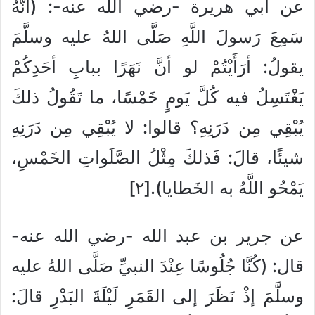
عن أبي هريرة -رضي الله عنه-: (أنَّهُ
سَمِعَ رَسولَ اللَّهِ صَلَّى اللهُ عليه وسلَّمَ
يقولُ: أرَأَيْتُمْ لو أنَّ نَهَرًا ببابِ أحَدِكُمْ
يَغْتَسِلُ فيه كُلَّ يَومٍ خَمْسًا، ما تَقُولُ ذلكَ
يُبْقِي مِن دَرَنِهِ؟ قالوا: لا يُبْقِي مِن دَرَنِهِ
شيئًا، قالَ: فَذلكَ مِثْلُ الصَّلَواتِ الخَمْسِ،
يَمْحُو اللَّهُ به الخَطايا).[٢]
عن جرير بن عبد الله -رضي الله عنه-
قال: (كُنَّا جُلُوسًا عِنْدَ النبيِّ صَلَّى اللهُ عليه
وسلَّمَ إذْ نَظَرَ إلى القَمَرِ لَيْلَةَ البَدْرِ قالَ: