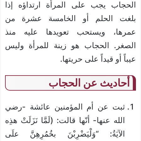
الحجاب يجب على المرأة ارتداؤه إذا
بلغت الحلم أو الخامسة عشرة من
عمرها، ويستحب تعويدها عليه منذ
الصغر. الحجاب هو زينة للمرأة وليس
عيباً أو قيداً على حريتها.
أحاديث عن الحجاب
ثبت عن أم المؤمنين عائشة -رضي
الله عنها- أنّها قالت: (لَمَّا نَزَلَتْ هذِه
الآيَةُ: “وَلْيَضْرِبْنَ بخُمُرِهِنَّ علَى