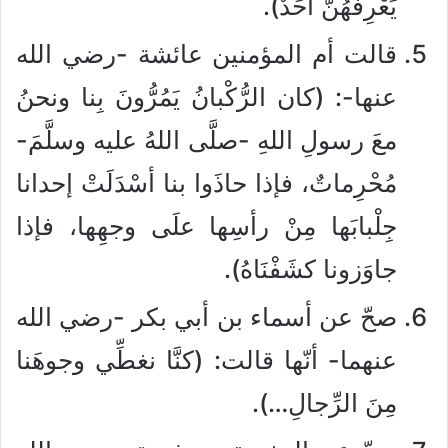
يَعْرِفُهُنَّ أحَدٌ).
قالت أم المؤمنين عائشة -رضي الله
عنها-: (كان الرُّكْبانُ يَمُرُّونَ بِنا ونحنُ
معَ رسولِ اللهِ -صلَّى اللهُ عليه وسلَّمَ-
مُحْرِماتٌ، فإذا حاذَوا بنا أسْدَلَتْ إحدانا
جِلْبابَها مِنْ رأسِها علَى وجهِها، فإذا
جاوَزونا كشَفْنَاهُ).
صحّ عن أسماء بن أبي بكر -رضي الله
عنهما- أنّها قالت: (كنَّا نغطِّي وجوهَنا
مِنَ الرِّجالِ…).