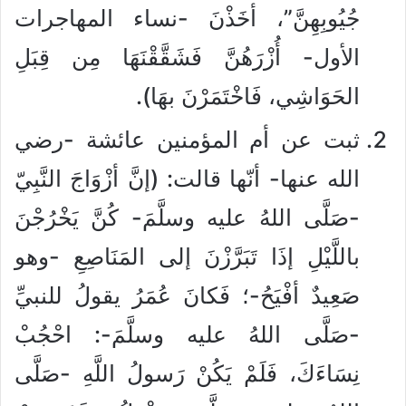
جُيُوبِهِنَّ”، أخَذْنَ -نساء المهاجرات
الأول- أُزْرَهُنَّ فَشَقَّقْنَهَا مِن قِبَلِ
الحَوَاشِي، فَاخْتَمَرْنَ بهَا).
ثبت عن أم المؤمنين عائشة -رضي
الله عنها- أنّها قالت: (إنَّ أزْوَاجَ النَّبِيّ
-صَلَّى اللهُ عليه وسلَّمَ- كُنَّ يَخْرُجْنَ
باللَّيْلِ إذَا تَبَرَّزْنَ إلى المَنَاصِعِ -وهو
صَعِيدٌ أفْيَحُ-؛ فَكانَ عُمَرُ يقولُ للنبيِّ
-صَلَّى اللهُ عليه وسلَّمَ-: احْجُبْ
نِسَاءَكَ، فَلَمْ يَكُنْ رَسولُ اللَّهِ -صَلَّى