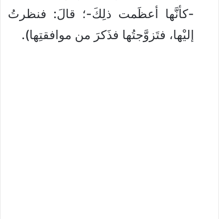
-كأنَّها أعظَمت ذلِكَ-؛ قالَ: فنظرتُ
إليْها، فتَزوَّجتُها فذَكرَ من موافقتِها).