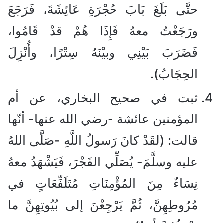
حتَّى بَلَغَ بَابَ حُجْرَةِ عَائِشَةَ، فَرَجَعَ
ورَجَعْتُ معهُ فَإِذَا هُمْ قدْ قَامُوا،
فَضَرَبَ بَيْنِي وبيْنَهُ سِتْرًا، وأُنْزِلَ
الحِجَابُ).
ثبت في صحيح البخاري، عن أم
المؤمنين عائشة -رضي الله عنها- أنّها
قالت: (لقَدْ كانَ رَسولُ اللَّهِ -صَلَّى اللهُ
عليه وسلَّمَ- يُصَلِّي الفَجْرَ، فَيَشْهَدُ معهُ
نِسَاءٌ مِنَ المُؤْمِنَاتِ مُتَلَفِّعَاتٍ في
مُرُوطِهِنَّ، ثُمَّ يَرْجِعْنَ إلى بُيُوتِهِنَّ ما