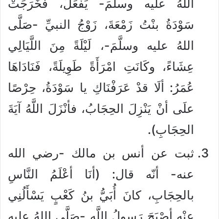
اللهُ عليه وسلَّمَ- يَفْعَلُ، فَخَرَجَتْ
سَوْدَةُ بنْتُ زَمْعَةَ، زَوْجُ النبيِّ -صَلَّى
اللهُ عليه وسلَّمَ-، لَيْلَةً مِنَ اللَّيَالِي
عِشَاءً، وكَانَتِ امْرَأَةً طَوِيلَةً، فَنَادَاهَا
عُمَرُ: ألَا قدْ عَرَفْنَاكِ يا سَوْدَةُ، حِرْصًا
علَى أنْ يَنْزِلَ الحِجَابُ، فأنْزَلَ اللَّهُ آيَةَ
الحِجَابِ).
ثبت عن أنس بن مالك -رضي الله
عنه- أنّه قال: (أنَا أعْلَمُ النَّاسِ
بالحِجَابِ، كانَ أُبَيُّ بنُ كَعْبٍ يَسْأَلُنِي
عنْه أصْبَحَ رَسولُ اللَّهِ -صَلَّى اللهُ عليه