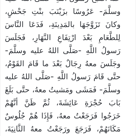
وسلَّمَ- عَرُوسًا بزَيْنَبَ بنْتِ جَحْشٍ،
وكانَ تَزَوَّجَهَا بالمَدِينَةِ، فَدَعَا النَّاسَ
لِلطَّعَامِ بَعْدَ ارْتِفَاعِ النَّهَارِ، فَجَلَسَ
رَسولُ اللَّهِ -صَلَّى اللهُ عليه وسلَّمَ-
وجَلَسَ معهُ رِجَالٌ بَعْدَ ما قَامَ القَوْمُ،
حتَّى قَامَ رَسولُ اللَّهِ -صَلَّى اللهُ عليه
وسلَّمَ- فَمَشَى ومَشيتُ معهُ، حتَّى بَلَغَ
بَابَ حُجْرَةِ عَائِشَةَ، ثُمَّ ظَنَّ أنَّهُمْ
خَرَجُوا فَرَجَعْتُ معهُ، فَإِذَا هُمْ جُلُوسٌ
مَكَانَهُمْ، فَرَجَعَ ورَجَعْتُ معهُ الثَّانِيَةَ،