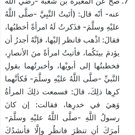
صحّ عن المغيرة بن شعبة -رضي الله
عنه- أنّه قال: (أتَيتُ النَّبِيَّ -صلَّى اللَّهُ
عليْهِ وسلَّمَ- فذَكرتُ لَهُ امرأةً أخطبُها،
فقالَ: اذْهب فانظر إليْها، فإنَّهُ أجدرُ أن
يؤدمَ بينَكُما، فأتيتُ امرأةً منَ الأنصارِ،
فخطبتُها إلى أبويْها، وأخبرتُهما بقولِ
النَّبيِّ -صلَّى اللَّهُ عليْهِ وسلَّمَ- فَكأنَّهما
كرِها ذلِكَ، قالَ: فسمعت ذلِكَ المرأةُ
وَهيَ في خدرِها، فقالت: إن كانَ
رسولُ اللَّهِ -صلَّى اللَّهُ عليْهِ وسلَّمَ-
أمرَكَ أن تنظرَ فانظُر وإلَّا فأنشدُكَ