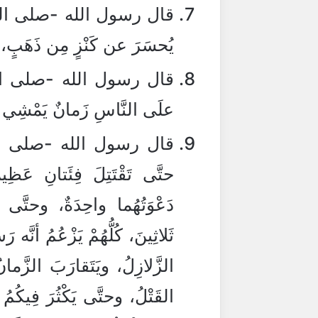
قال رسول الله -صلى الله 
يُحسَرَ عن كَنْزٍ مِن ذَهَبٍ
قال رسول الله -صلى الله ع
علَى النَّاسِ زَمانٌ يَمْشِي الرَ
قال رسول الله -صلى الله 
حتَّى تَقْتَتِلَ فِئَتانِ عَظِيم
دَعْوَتُهُما واحِدَةٌ، وحتَّى ي
ثَلاثِينَ، كُلُّهُمْ يَزْعُمُ أنَّه 
الزَّلازِلُ، ويَتَقارَبَ الزَّمان
القَتْلُ، وحتَّى يَكْثُرَ فِيكُم