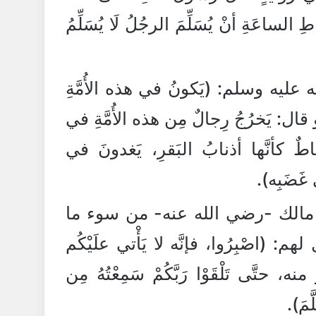
الساعَةِ أنْ يُسَلِّمَ الرجُلُ لَا يُسَلِّمُ
ليه وسلم: (يَكونُ في هذه الأُمَّةِ
 قال: يَخرُجُ رِجالٌ مِن هذه الأُمَّةِ في
طٌ كأنَّها أذنابُ البَقرِ، يَغدونَ في
غَضَبِه).
الك -رضي الله عنه- من سوء ما
: (اصْبِرُوا، فإنَّه لا يَأْتي علَيْكُم
 منه، حتَّى تَلْقَوْا رَبَّكُمْ سَمِعْتُهُ مِن
ّمَ).