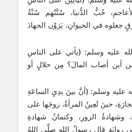
مِ، حُبُّ الدُّنيا، سُنَّتُهم سُنَّةُ
ٍ جعلوه في الحيوانِ، يَرَوْن الجهادَ
ه عليه وسلم: (يأتي على الناسِ
 من أين أصاب المالَ؟ مِن حلالٍ أو
يه وسلم: (أنَّ بينَ يدِيِ الساعَةِ
جارَةِ، حينَ تُعِينُ المرأةُ، زوجَها على
ِ، وشهادةُ الزورِ، وكتمانُ شهادةِ
ي روايَةٍ قال رسولُ اللهِ صلَّى اللهُ