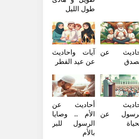
طول الليل
حاديث عن
آيات واحاديث
صدق
عن عيد الفطر
اديث
أحاديث عن
لرسول عن
الأم .. وصايا
حياة
الرسول للبر
بالأم