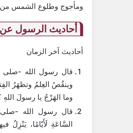
ومأجوج وطلوع الشمس من م
أحاديث الرسول عن 
أحاديث آخر الزمان
قال رسول الله -صلى الله
وينقُصُ العِلمُ وتظهَرُ الفِتن
وما الهَرْجُ يا رسولَ اللهِ 
قال رسول الله -صلى الله
السَّاعَةِ لَأَيّامًا، يَنْزِلُ في