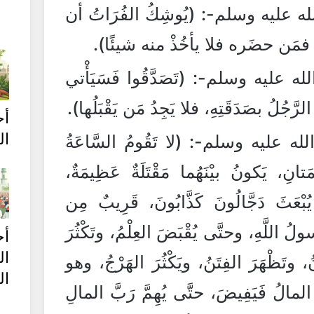
عليه وسلم-: (يُوشِكُ الفُرَاتُ أن
، فمَن حضَره فلا يأخُذْ منه شيئًا).
ليه وسلم-: (تَصَدَّقُوا فَسَيَأْتي
ّجُلُ بصَدَقَتِهِ، فلا يَجِدُ مَن يَقْبَلُها).
أ
ال
عليه وسلم-: (لا تَقُومُ السَّاعَةُ
َتانِ، يَكونُ بيْنَهُما مَقْتَلَةٌ عَظِيمَةٌ،
ُبْعَثَ دَجَّالُونَ كَذَّابُونَ، قَرِيبٌ مِن
رَسولُ اللَّهِ، وحتَّى يُقْبَضَ العِلْمُ، وتَكْثُرَ
أح
ا
ُ، وتَظْهَرَ الفِتَنُ، ويَكْثُرَ الهَرْجُ، وهو
ال
ُ المالُ فَيَفِيضَ، حتَّى يُهِمَّ رَبَّ المالِ