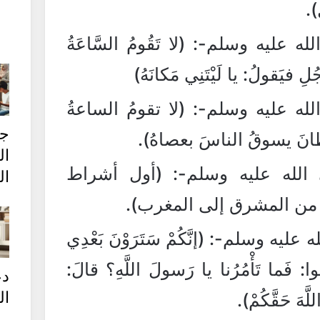
).
عليه وسلم-: (لا تَقُومُ السَّاعَةُ
ّجُلِ فيَقولُ: يا لَيْتَنِي مَكانَهُ)
ه عليه وسلم-: (لا تقومُ الساعةُ
ج
َ يسوقُ الناسَ بعصاهُ).
ال
الله عليه وسلم-: (أول أشراط
ال
 من المشرق إلى المغرب).
ه وسلم-: (إنَّكُمْ سَتَرَوْنَ بَعْدِي
الوا: فَما تَأْمُرُنا يا رَسولَ اللَّهِ؟ قالَ:
دع
ال
َّهَ حَقَّكُمْ).