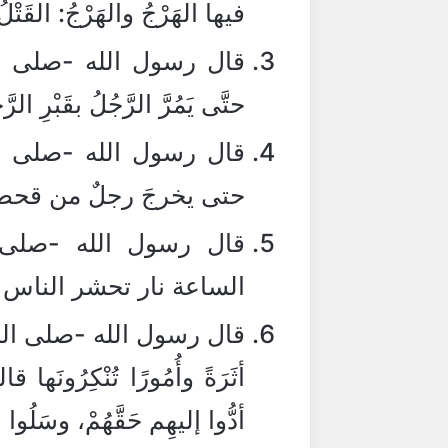
فيها الهَرْجُ والهَرْجُ: القَتْلُ
قال رسول الله -صلى الله 
حتَّى يَمُرَّ الرَّجُلُ بقَبْرِ الرَ
قال رسول الله -صلى الل
حتى يخرجَ رجلٌ من قحطان
قال رسول الله -صلى 
الساعة نار تحشر الناس
قال رسول الله -صلى الله علي
أثَرَةً وأُمُورًا تُنْكِرُونَها ق
أدُّوا إليهِم حَقَّهُمْ، وسَلُوا الل