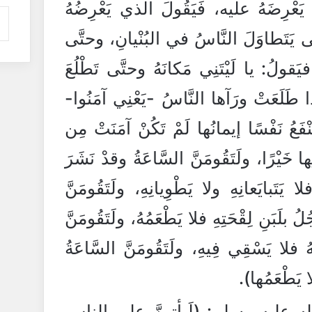
 يَعْرِضَهُ عليه، فَيَقُولَ الذي يَعْرِضُهُ
يَتَطاوَلَ النَّاسُ في البُنْيانِ، وحتَّى
ِ فيَقولُ: يا لَيْتَنِي مَكانَهُ وحتَّى تَطْلُعَ
 طَلَعَتْ ورَآها النَّاسُ -يَعْنِي آمَنُوا-
فَعُ نَفْسًا إيمانُها لَمْ تَكُنْ آمَنَتْ مِن
 خَيْرًا، ولَتَقُومَنَّ السَّاعَةُ وقدْ نَشَرَ
لا يَتَبايَعانِهِ ولا يَطْوِيانِهِ، ولَتَقُومَنَّ
ُ بلَبَنِ لِقْحَتِهِ فلا يَطْعَمُهُ، ولَتَقُومَنَّ
 فلا يَسْقِي فِيهِ، ولَتَقُومَنَّ السَّاعَةُ
ا يَطْعَمُها).
عليه وسلم: (لَيأتِينَّ على الناسِ