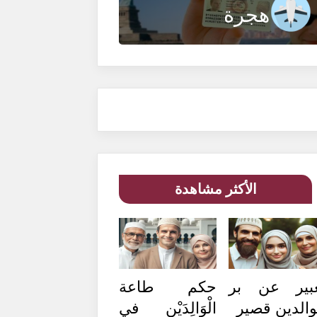
هجرة
الأكثر مشاهدة
بير عن بر
حكم طاعة
والدين قصير
الْوَالِدَيْنِ في