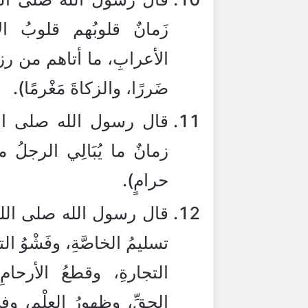
زَمانٌ قلوبُهم قلوبُ الأعاج
الأعرابِ، ما أتاهم من رزق
ضَررًا، والزكاةَ مَغْرمًا).
قال رسول الله صلى الل
زمانٌ ما يُبَالِي الرجلُ
حرامٍ).
قال رسول الله صلى الله عل
تسليمُ الخاصَّةِ، وفَشْوُ الت
التجارةِ، وقطعُ الأرحام
الحقِّ، وظهورُ العلْمِ، وف