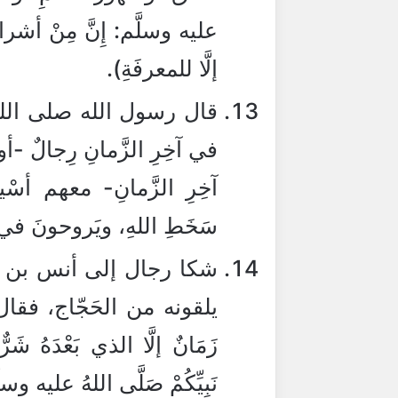
عليه وسلَّم: إِنَّ مِنْ أشراطِ 
إلَّا للمعرفَةِ).
قال رسول الله صلى الله ع
في آخِرِ الزَّمانِ رِجالٌ -أو
آخِرِ الزَّمانِ- معهم أسْيا
سَخَطِ اللهِ، ويَروحونَ في 
شكا رجال إلى أنس بن م
يلقونه من الحَجّاج، فقال لهم
زَمَانٌ إلَّا الذي بَعْدَهُ شَرٌّ
نَبِيِّكُمْ صَلَّى اللهُ عليه وسلَ