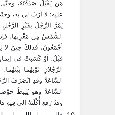
مَن يَقْبَلُ صَدَقَتَهُ، وحتَّى
عليه: لا أرَبَ لي به، وحتَّى 
يَمُرَّ الرَّجُلُ بقَبْرِ الرَّجُل
الشَّمْسُ مِن مَغْرِبِها، فإذا
أجْمَعُونَ، فَذلكَ حِينَ لا يَنْ
قَبْلُ، أوْ كَسَبَتْ في إيمانِها
الرَّجُلانِ ثَوْبَهُما بيْنَهُما، ف
السَّاعَةُ وقَدِ انْصَرَفَ الرَّجُل
السَّاعَةُ وهو يُلِيطُ حَوْضَهُ
وقدْ رَفَعَ أُكْلَتَهُ إلى فِيهِ فل
قال رسول الله صلى الله 