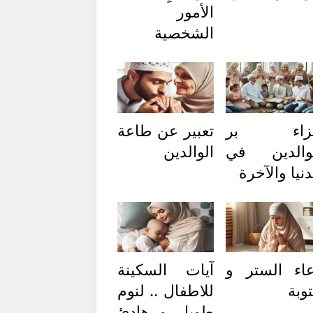
الأمور
الشخصية
زاء بر
تعبير عن طاعة
والدين في
الوالدين
دنيا والآخرة
اء الستر و
آيات السكينة
توبة
للاطفال .. لنوم
طويل و هادئ