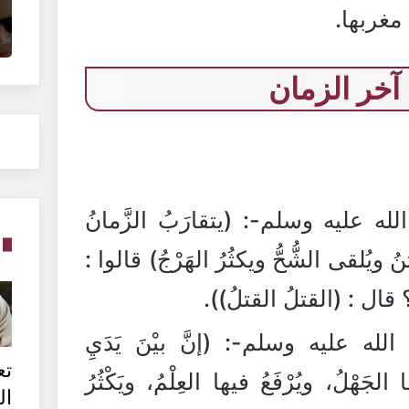
غربها.
آخر الزمان
 عليه وسلم-: (يتقارَبُ الزَّمانُ
ُ ويُلقى الشُّحُّ ويكثُرُ الهَرْجُ) قالوا :
؟ قال : (القتلُ القتلُ)).
 عليه وسلم-: (إنَّ بيْنَ يَدَيِ
تع
ها الجَهْلُ، ويُرْفَعُ فيها العِلْمُ، ويَكْثُرُ
ال