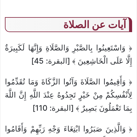
آيات عن الصلاة
﴿ وَاسْتَعِينُوا بِالصَّبْرِ وَالصَّلَاةِ وَإِنَّهَا لَكَبِيرَةٌ
إِلَّا عَلَى الْخَاشِعِينَ ﴾ [البقرة: 45]
﴿ وَأَقِيمُوا الصَّلَاةَ وَآتُوا الزَّكَاةَ وَمَا تُقَدِّمُوا
لِأَنْفُسِكُمْ مِنْ خَيْرٍ تَجِدُوهُ عِنْدَ اللَّهِ إِنَّ اللَّهَ
بِمَا تَعْمَلُونَ بَصِيرٌ ﴾ [البقرة: 110]
﴿ وَالَّذِينَ صَبَرُوا ابْتِغَاءَ وَجْهِ رَبِّهِمْ وَأَقَامُوا