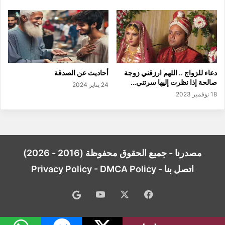
دعاء للزواج .. اللهم ارزقني زوجة
أحاديث عن الصدقة
صالحة إذا نظرت إليها سرتني…
24 يناير 2024
18 نوفمبر 2023
مصدرنا - جميع الحقوق محفوظة (2016 - 2026)
اتصل بنا
-
DMCA Policy
-
Privacy Policy
فيسبوك
‫X
‫YouTube
Google
News