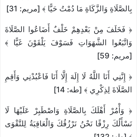
بِالصَّلَاةِ وَالزَّكَاةِ مَا دُمْتُ حَيًّا ﴾ [مريم: 31]
﴿ فَخَلَفَ مِنْ بَعْدِهِمْ خَلْفٌ أَضَاعُوا الصَّلَاةَ
وَاتَّبَعُوا الشَّهَوَاتِ فَسَوْفَ يَلْقَوْنَ غَيًّا ﴾
[مريم: 59]
﴿ إِنَّنِي أَنَا اللَّهُ لَا إِلَهَ إِلَّا أَنَا فَاعْبُدْنِي وَأَقِمِ
الصَّلَاةَ لِذِكْرِي ﴾ [طه: 14]
﴿ وَأْمُرْ أَهْلَكَ بِالصَّلَاةِ وَاصْطَبِرْ عَلَيْهَا لَا
نَسْأَلُكَ رِزْقًا نَحْنُ نَرْزُقُكَ وَالْعَاقِبَةُ لِلتَّقْوَى
﴾ [طه: 132]