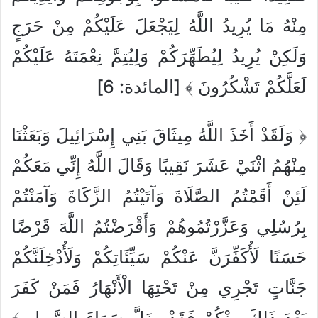
مِنْهُ مَا يُرِيدُ اللَّهُ لِيَجْعَلَ عَلَيْكُمْ مِنْ حَرَجٍ
وَلَكِنْ يُرِيدُ لِيُطَهِّرَكُمْ وَلِيُتِمَّ نِعْمَتَهُ عَلَيْكُمْ
لَعَلَّكُمْ تَشْكُرُونَ ﴾ [المائدة: 6]
﴿ وَلَقَدْ أَخَذَ اللَّهُ مِيثَاقَ بَنِي إِسْرَائِيلَ وَبَعَثْنَا
مِنْهُمُ اثْنَيْ عَشَرَ نَقِيبًا وَقَالَ اللَّهُ إِنِّي مَعَكُمْ
لَئِنْ أَقَمْتُمُ الصَّلَاةَ وَآتَيْتُمُ الزَّكَاةَ وَآمَنْتُمْ
بِرُسُلِي وَعَزَّرْتُمُوهُمْ وَأَقْرَضْتُمُ اللَّهَ قَرْضًا
حَسَنًا لَأُكَفِّرَنَّ عَنْكُمْ سَيِّئَاتِكُمْ وَلَأُدْخِلَنَّكُمْ
جَنَّاتٍ تَجْرِي مِنْ تَحْتِهَا الْأَنْهَارُ فَمَنْ كَفَرَ
بَعْدَ ذَلِكَ مِنْكُمْ فَقَدْ ضَلَّ سَوَاءَ السَّبِيلِ ﴾