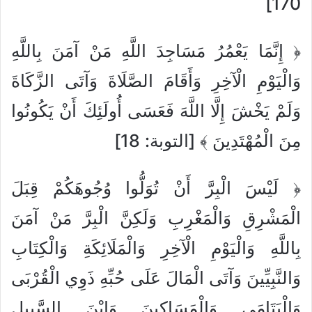
170]
﴿ إِنَّمَا يَعْمُرُ مَسَاجِدَ اللَّهِ مَنْ آمَنَ بِاللَّهِ
وَالْيَوْمِ الْآخِرِ وَأَقَامَ الصَّلَاةَ وَآتَى الزَّكَاةَ
وَلَمْ يَخْشَ إِلَّا اللَّهَ فَعَسَى أُولَئِكَ أَنْ يَكُونُوا
مِنَ الْمُهْتَدِينَ ﴾ [التوبة: 18]
﴿ لَيْسَ الْبِرَّ أَنْ تُوَلُّوا وُجُوهَكُمْ قِبَلَ
الْمَشْرِقِ وَالْمَغْرِبِ وَلَكِنَّ الْبِرَّ مَنْ آمَنَ
بِاللَّهِ وَالْيَوْمِ الْآخِرِ وَالْمَلَائِكَةِ وَالْكِتَابِ
وَالنَّبِيِّينَ وَآتَى الْمَالَ عَلَى حُبِّهِ ذَوِي الْقُرْبَى
وَالْيَتَامَى وَالْمَسَاكِينَ وَابْنَ السَّبِيلِ