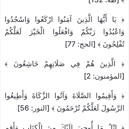
﴿ يَا أَيُّهَا الَّذِينَ آمَنُوا ارْكَعُوا وَاسْجُدُوا
وَاعْبُدُوا رَبَّكُمْ وَافْعَلُوا الْخَيْرَ لَعَلَّكُمْ
تُفْلِحُونَ ﴾ [الحج: 77]
﴿ الَّذِينَ هُمْ فِي صَلَاتِهِمْ خَاشِعُونَ ﴾
[المؤمنون: 2]
﴿ وَأَقِيمُوا الصَّلَاةَ وَآتُوا الزَّكَاةَ وَأَطِيعُوا
الرَّسُولَ لَعَلَّكُمْ تُرْحَمُونَ ﴾ [النور: 56]
﴿ اتْلُ مَا أُوحِيَ إِلَيْكَ مِنَ الْكِتَابِ وَأَقِمِ