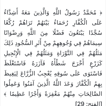
﴿ مُحَمَّدٌ رَسُولُ اللَّهِ وَالَّذِينَ مَعَهُ أَشِدَّاءُ
عَلَى الْكُفَّارِ رُحَمَاءُ بَيْنَهُمْ تَرَاهُمْ رُكَّعًا
سُجَّدًا يَبْتَغُونَ فَضْلًا مِنَ اللَّهِ وَرِضْوَانًا
سِيمَاهُمْ فِي وُجُوهِهِمْ مِنْ أَثَرِ السُّجُودِ ذَلِكَ
مَثَلُهُمْ فِي التَّوْرَاةِ وَمَثَلُهُمْ فِي الْإِنْجِيلِ
كَزَرْعٍ أَخْرَجَ شَطْأَهُ فَآزَرَهُ فَاسْتَغْلَظَ
فَاسْتَوَى عَلَى سُوقِهِ يُعْجِبُ الزُّرَّاعَ لِيَغِيظَ
بِهِمُ الْكُفَّارَ وَعَدَ اللَّهُ الَّذِينَ آمَنُوا وَعَمِلُوا
الصَّالِحَاتِ مِنْهُمْ مَغْفِرَةً وَأَجْرًا عَظِيمًا ﴾
[الفتح: 29]