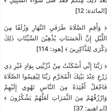
[المائدة: 12]
﴿ وَأَقِمِ الصَّلَاةَ طَرَفَيِ النَّهَارِ وَزُلَفًا مِنَ
اللَّيْلِ إِنَّ الْحَسَنَاتِ يُذْهِبْنَ السَّيِّئَاتِ ذَلِكَ
ذِكْرَى لِلذَّاكِرِينَ ﴾ [هود: 114]
﴿ رَبَّنَا إِنِّي أَسْكَنْتُ مِنْ ذُرِّيَّتِي بِوَادٍ غَيْرِ ذِي
زَرْعٍ عِنْدَ بَيْتِكَ الْمُحَرَّمِ رَبَّنَا لِيُقِيمُوا الصَّلَاةَ
فَاجْعَلْ أَفْئِدَةً مِنَ النَّاسِ تَهْوِي إِلَيْهِمْ
وَارْزُقْهُمْ مِنَ الثَّمَرَاتِ لَعَلَّهُمْ يَشْكُرُونَ ﴾
[إبراهيم: 37]