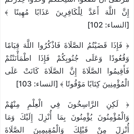
إِنَّ اللَّهَ أَعَدَّ لِلْكَافِرِينَ عَذَابًا مُهِينًا ﴾
[النساء: 102]
﴿ فَإِذَا قَضَيْتُمُ الصَّلَاةَ فَاذْكُرُوا اللَّهَ قِيَامًا
وَقُعُودًا وَعَلَى جُنُوبِكُمْ فَإِذَا اطْمَأْنَنْتُمْ
فَأَقِيمُوا الصَّلَاةَ إِنَّ الصَّلَاةَ كَانَتْ عَلَى
الْمُؤْمِنِينَ كِتَابًا مَوْقُوتًا ﴾ [النساء: 103]
﴿ لَكِنِ الرَّاسِخُونَ فِي الْعِلْمِ مِنْهُمْ
وَالْمُؤْمِنُونَ يُؤْمِنُونَ بِمَا أُنْزِلَ إِلَيْكَ وَمَا
أُنْزِلَ مِنْ قَبْلِكَ وَالْمُقِيمِينَ الصَّلَاةَ