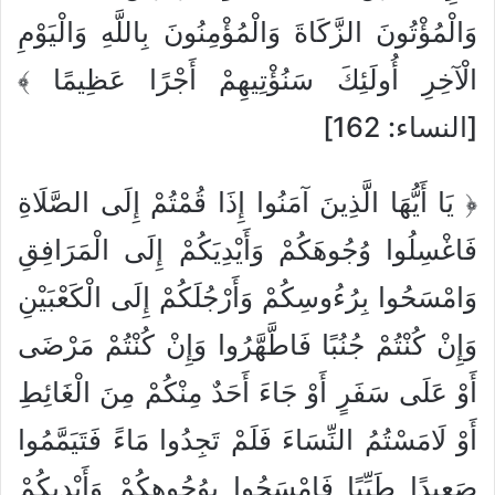
وَالْمُؤْتُونَ الزَّكَاةَ وَالْمُؤْمِنُونَ بِاللَّهِ وَالْيَوْمِ
الْآخِرِ أُولَئِكَ سَنُؤْتِيهِمْ أَجْرًا عَظِيمًا ﴾
[النساء: 162]
﴿ يَا أَيُّهَا الَّذِينَ آمَنُوا إِذَا قُمْتُمْ إِلَى الصَّلَاةِ
فَاغْسِلُوا وُجُوهَكُمْ وَأَيْدِيَكُمْ إِلَى الْمَرَافِقِ
وَامْسَحُوا بِرُءُوسِكُمْ وَأَرْجُلَكُمْ إِلَى الْكَعْبَيْنِ
وَإِنْ كُنْتُمْ جُنُبًا فَاطَّهَّرُوا وَإِنْ كُنْتُمْ مَرْضَى
أَوْ عَلَى سَفَرٍ أَوْ جَاءَ أَحَدٌ مِنْكُمْ مِنَ الْغَائِطِ
أَوْ لَامَسْتُمُ النِّسَاءَ فَلَمْ تَجِدُوا مَاءً فَتَيَمَّمُوا
صَعِيدًا طَيِّبًا فَامْسَحُوا بِوُجُوهِكُمْ وَأَيْدِيكُمْ