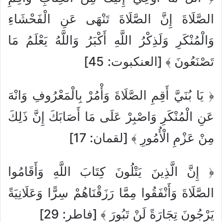
الصَّلَاةَ إِنَّ الصَّلَاةَ تَنْهَى عَنِ الْفَحْشَاءِ
وَالْمُنْكَرِ وَلَذِكْرُ اللَّهِ أَكْبَرُ وَاللَّهُ يَعْلَمُ مَا
تَصْنَعُونَ ﴾ [العنكبوت: 45]
﴿ يَا بُنَيَّ أَقِمِ الصَّلَاةَ وَأْمُرْ بِالْمَعْرُوفِ وَانْهَ
عَنِ الْمُنْكَرِ وَاصْبِرْ عَلَى مَا أَصَابَكَ إِنَّ ذَلِكَ
مِنْ عَزْمِ الْأُمُورِ ﴾ [لقمان: 17]
﴿ إِنَّ الَّذِينَ يَتْلُونَ كِتَابَ اللَّهِ وَأَقَامُوا
الصَّلَاةَ وَأَنْفَقُوا مِمَّا رَزَقْنَاهُمْ سِرًّا وَعَلَانِيَةً
يَرْجُونَ تِجَارَةً لَنْ تَبُورَ ﴾ [فاطر: 29]