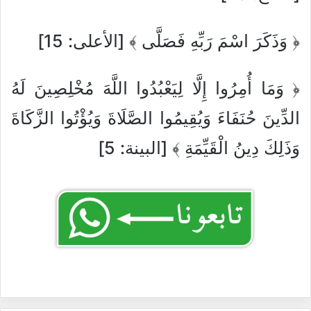
﴿ وَذَكَرَ اسْمَ رَبِّهِ فَصَلَّى ﴾ [الأعلى: 15]
﴿ وَمَا أُمِرُوا إِلَّا لِيَعْبُدُوا اللَّهَ مُخْلِصِينَ لَهُ
الدِّينَ حُنَفَاءَ وَيُقِيمُوا الصَّلَاةَ وَيُؤْتُوا الزَّكَاةَ
وَذَلِكَ دِينُ الْقَيِّمَةِ ﴾ [البينة: 5]