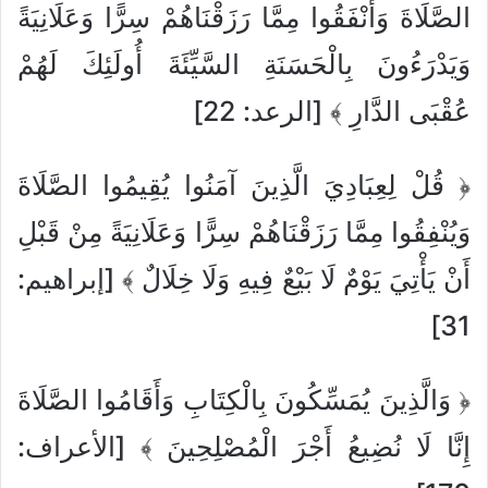
الصَّلَاةَ وَأَنْفَقُوا مِمَّا رَزَقْنَاهُمْ سِرًّا وَعَلَانِيَةً
وَيَدْرَءُونَ بِالْحَسَنَةِ السَّيِّئَةَ أُولَئِكَ لَهُمْ
عُقْبَى الدَّارِ ﴾ [الرعد: 22]
﴿ قُلْ لِعِبَادِيَ الَّذِينَ آمَنُوا يُقِيمُوا الصَّلَاةَ
وَيُنْفِقُوا مِمَّا رَزَقْنَاهُمْ سِرًّا وَعَلَانِيَةً مِنْ قَبْلِ
أَنْ يَأْتِيَ يَوْمٌ لَا بَيْعٌ فِيهِ وَلَا خِلَالٌ ﴾ [إبراهيم:
31]
﴿ وَالَّذِينَ يُمَسِّكُونَ بِالْكِتَابِ وَأَقَامُوا الصَّلَاةَ
إِنَّا لَا نُضِيعُ أَجْرَ الْمُصْلِحِينَ ﴾ [الأعراف: