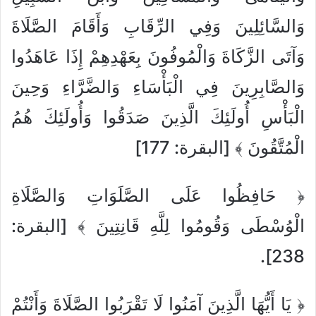
وَالسَّائِلِينَ وَفِي الرِّقَابِ وَأَقَامَ الصَّلَاةَ
وَآتَى الزَّكَاةَ وَالْمُوفُونَ بِعَهْدِهِمْ إِذَا عَاهَدُوا
وَالصَّابِرِينَ فِي الْبَأْسَاءِ وَالضَّرَّاءِ وَحِينَ
الْبَأْسِ أُولَئِكَ الَّذِينَ صَدَقُوا وَأُولَئِكَ هُمُ
الْمُتَّقُونَ ﴾ [البقرة: 177]
﴿ حَافِظُوا عَلَى الصَّلَوَاتِ وَالصَّلَاةِ
الْوُسْطَى وَقُومُوا لِلَّهِ قَانِتِينَ ﴾ [البقرة:
238].
﴿ يَا أَيُّهَا الَّذِينَ آمَنُوا لَا تَقْرَبُوا الصَّلَاةَ وَأَنْتُمْ