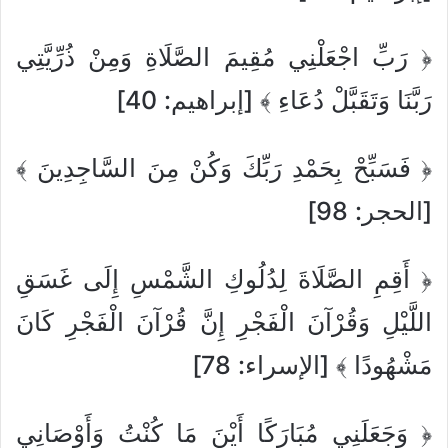
﴿ رَبِّ اجْعَلْنِي مُقِيمَ الصَّلَاةِ وَمِنْ ذُرِّيَّتِي
رَبَّنَا وَتَقَبَّلْ دُعَاءِ ﴾ [إبراهيم: 40]
﴿ فَسَبِّحْ بِحَمْدِ رَبِّكَ وَكُنْ مِنَ السَّاجِدِينَ ﴾
[الحجر: 98]
﴿ أَقِمِ الصَّلَاةَ لِدُلُوكِ الشَّمْسِ إِلَى غَسَقِ
اللَّيْلِ وَقُرْآنَ الْفَجْرِ إِنَّ قُرْآنَ الْفَجْرِ كَانَ
مَشْهُودًا ﴾ [الإسراء: 78]
﴿ وَجَعَلَنِي مُبَارَكًا أَيْنَ مَا كُنْتُ وَأَوْصَانِي