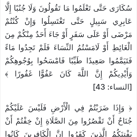
سُكَارَى حَتَّى تَعْلَمُوا مَا تَقُولُونَ وَلَا جُنُبًا إِلَّا
عَابِرِي سَبِيلٍ حَتَّى تَغْتَسِلُوا وَإِنْ كُنْتُمْ
مَرْضَى أَوْ عَلَى سَفَرٍ أَوْ جَاءَ أَحَدٌ مِنْكُمْ مِنَ
الْغَائِطِ أَوْ لَامَسْتُمُ النِّسَاءَ فَلَمْ تَجِدُوا مَاءً
فَتَيَمَّمُوا صَعِيدًا طَيِّبًا فَامْسَحُوا بِوُجُوهِكُمْ
وَأَيْدِيكُمْ إِنَّ اللَّهَ كَانَ عَفُوًّا غَفُورًا ﴾
[النساء: 43]
﴿ وَإِذَا ضَرَبْتُمْ فِي الْأَرْضِ فَلَيْسَ عَلَيْكُمْ
جُنَاحٌ أَنْ تَقْصُرُوا مِنَ الصَّلَاةِ إِنْ خِفْتُمْ أَنْ
يَفْتِنَكُمُ الَّذِينَ كَفَرُوا إِنَّ الْكَافِرِينَ كَانُوا