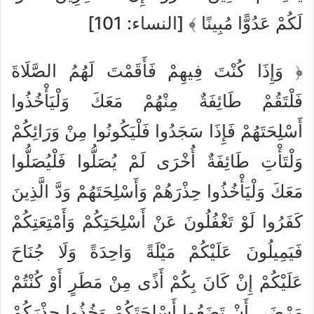
لَكُمْ عَدُوًّا مُبِينًا ﴾ [النساء: 101]
﴿ وَإِذَا كُنْتَ فِيهِمْ فَأَقَمْتَ لَهُمُ الصَّلَاةَ
فَلْتَقُمْ طَائِفَةٌ مِنْهُمْ مَعَكَ وَلْيَأْخُذُوا
أَسْلِحَتَهُمْ فَإِذَا سَجَدُوا فَلْيَكُونُوا مِنْ وَرَائِكُمْ
وَلْتَأْتِ طَائِفَةٌ أُخْرَى لَمْ يُصَلُّوا فَلْيُصَلُّوا
مَعَكَ وَلْيَأْخُذُوا حِذْرَهُمْ وَأَسْلِحَتَهُمْ وَدَّ الَّذِينَ
كَفَرُوا لَوْ تَغْفُلُونَ عَنْ أَسْلِحَتِكُمْ وَأَمْتِعَتِكُمْ
فَيَمِيلُونَ عَلَيْكُمْ مَيْلَةً وَاحِدَةً وَلَا جُنَاحَ
عَلَيْكُمْ إِنْ كَانَ بِكُمْ أَذًى مِنْ مَطَرٍ أَوْ كُنْتُمْ
مَرْضَى أَنْ تَضَعُوا أَسْلِحَتَكُمْ وَخُذُوا حِذْرَكُمْ