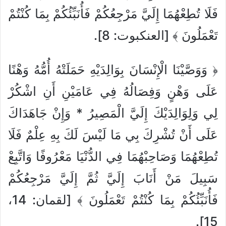
فَلَا تُطِعْهُمَا إِلَيَّ مَرْجِعُكُمْ فَأُنَبِّئُكُمْ بِمَا كُنْتُمْ
تَعْمَلُونَ ﴾ [العنكبوت: 8].
﴿ وَوَصَّيْنَا الْإِنْسَانَ بِوَالِدَيْهِ حَمَلَتْهُ أُمُّهُ وَهْنًا
عَلَى وَهْنٍ وَفِصَالُهُ فِي عَامَيْنِ أَنِ اشْكُرْ
لِي وَلِوَالِدَيْكَ إِلَيَّ الْمَصِيرُ * وَإِنْ جَاهَدَاكَ
عَلَى أَنْ تُشْرِكَ بِي مَا لَيْسَ لَكَ بِهِ عِلْمٌ فَلَا
تُطِعْهُمَا وَصَاحِبْهُمَا فِي الدُّنْيَا مَعْرُوفًا وَاتَّبِعْ
سَبِيلَ مَنْ أَنَابَ إِلَيَّ ثُمَّ إِلَيَّ مَرْجِعُكُمْ
فَأُنَبِّئُكُمْ بِمَا كُنْتُمْ تَعْمَلُونَ ﴾ [لقمان: 14،
15].