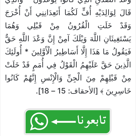
قَالَ لِوَالِدَيْهِ أُفٍّ لَكُمَا أَتَعِدَانِنِي أَنْ أُخْرَجَ
وَقَدْ خَلَتِ الْقُرُونُ مِنْ قَبْلِي وَهُمَا
يَسْتَغِيثَانِ اللَّهَ وَيْلَكَ آمِنْ إِنَّ وَعْدَ اللَّهِ حَقٌّ
فَيَقُولُ مَا هَذَا إِلَّا أَسَاطِيرُ الْأَوَّلِينَ * أُولَئِكَ
الَّذِينَ حَقَّ عَلَيْهِمُ الْقَوْلُ فِي أُمَمٍ قَدْ خَلَتْ
مِنْ قَبْلِهِمْ مِنَ الْجِنِّ وَالْإِنْسِ إِنَّهُمْ كَانُوا
خَاسِرِينَ ﴾ [الأحقاف: 15 – 18].