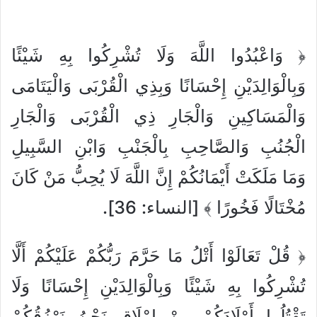
﴿ وَاعْبُدُوا اللَّهَ وَلَا تُشْرِكُوا بِهِ شَيْئًا
وَبِالْوَالِدَيْنِ إِحْسَانًا وَبِذِي الْقُرْبَى وَالْيَتَامَى
وَالْمَسَاكِينِ وَالْجَارِ ذِي الْقُرْبَى وَالْجَارِ
الْجُنُبِ وَالصَّاحِبِ بِالْجَنْبِ وَابْنِ السَّبِيلِ
وَمَا مَلَكَتْ أَيْمَانُكُمْ إِنَّ اللَّهَ لَا يُحِبُّ مَنْ كَانَ
مُخْتَالًا فَخُورًا ﴾ [النساء: 36].
﴿ قُلْ تَعَالَوْا أَتْلُ مَا حَرَّمَ رَبُّكُمْ عَلَيْكُمْ أَلَّا
تُشْرِكُوا بِهِ شَيْئًا وَبِالْوَالِدَيْنِ إِحْسَانًا وَلَا
تَقْتُلُوا أَوْلَادَكُمْ مِنْ إِمْلَاقٍ نَحْنُ نَرْزُقُكُمْ