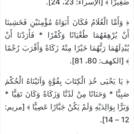
صَغِيرًا ﴾ [الإسراء: 23، 24].
﴿ وَأَمَّا الْغُلَامُ فَكَانَ أَبَوَاهُ مُؤْمِنَيْنِ فَخَشِينَا
أَنْ يُرْهِقَهُمَا طُغْيَانًا وَكُفْرًا * فَأَرَدْنَا أَنْ
يُبْدِلَهُمَا رَبُّهُمَا خَيْرًا مِنْهُ زَكَاةً وَأَقْرَبَ رُحْمًا
﴾ [الكهف: 80، 81].
﴿ يَا يَحْيَى خُذِ الْكِتَابَ بِقُوَّةٍ وَآتَيْنَاهُ الْحُكْمَ
صَبِيًّا * وَحَنَانًا مِنْ لَدُنَّا وَزَكَاةً وَكَانَ تَقِيًّا *
وَبَرًّا بِوَالِدَيْهِ وَلَمْ يَكُنْ جَبَّارًا عَصِيًّا ﴾ [مريم:
12 – 14].