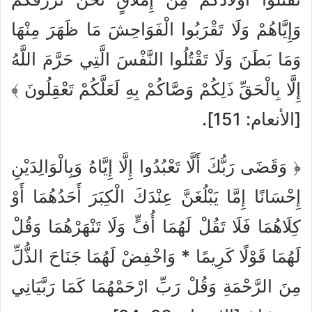
وَإِيَّاهُمْ وَلَا تَقْرَبُوا الْفَوَاحِشَ مَا ظَهَرَ مِنْهَا
وَمَا بَطَنَ وَلَا تَقْتُلُوا النَّفْسَ الَّتِي حَرَّمَ اللَّهُ
إِلَّا بِالْحَقِّ ذَلِكُمْ وَصَّاكُمْ بِهِ لَعَلَّكُمْ تَعْقِلُونَ ﴾
[الأنعام: 151].
﴿ وَقَضَى رَبُّكَ أَلَّا تَعْبُدُوا إِلَّا إِيَّاهُ وَبِالْوَالِدَيْنِ
إِحْسَانًا إِمَّا يَبْلُغَنَّ عِنْدَكَ الْكِبَرَ أَحَدُهُمَا أَوْ
كِلَاهُمَا فَلَا تَقُلْ لَهُمَا أُفٍّ وَلَا تَنْهَرْهُمَا وَقُلْ
لَهُمَا قَوْلًا كَرِيمًا * وَاخْفِضْ لَهُمَا جَنَاحَ الذُّلِّ
مِنَ الرَّحْمَةِ وَقُلْ رَبِّ ارْحَمْهُمَا كَمَا رَبَّيَانِي