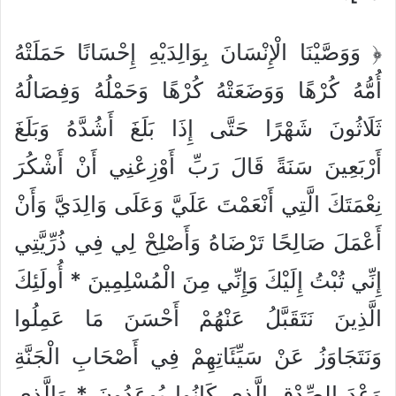
﴿ وَوَصَّيْنَا الْإِنْسَانَ بِوَالِدَيْهِ إِحْسَانًا حَمَلَتْهُ
أُمُّهُ كُرْهًا وَوَضَعَتْهُ كُرْهًا وَحَمْلُهُ وَفِصَالُهُ
ثَلَاثُونَ شَهْرًا حَتَّى إِذَا بَلَغَ أَشُدَّهُ وَبَلَغَ
أَرْبَعِينَ سَنَةً قَالَ رَبِّ أَوْزِعْنِي أَنْ أَشْكُرَ
نِعْمَتَكَ الَّتِي أَنْعَمْتَ عَلَيَّ وَعَلَى وَالِدَيَّ وَأَنْ
أَعْمَلَ صَالِحًا تَرْضَاهُ وَأَصْلِحْ لِي فِي ذُرِّيَّتِي
إِنِّي تُبْتُ إِلَيْكَ وَإِنِّي مِنَ الْمُسْلِمِينَ * أُولَئِكَ
الَّذِينَ نَتَقَبَّلُ عَنْهُمْ أَحْسَنَ مَا عَمِلُوا
وَنَتَجَاوَزُ عَنْ سَيِّئَاتِهِمْ فِي أَصْحَابِ الْجَنَّةِ
وَعْدَ الصِّدْقِ الَّذِي كَانُوا يُوعَدُونَ * وَالَّذِي