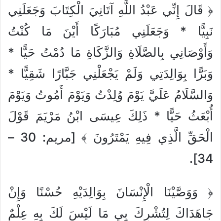
﴿ قَالَ إِنِّي عَبْدُ اللَّهِ آتَانِيَ الْكِتَابَ وَجَعَلَنِي
نَبِيًّا * وَجَعَلَنِي مُبَارَكًا أَيْنَ مَا كُنْتُ
وَأَوْصَانِي بِالصَّلَاةِ وَالزَّكَاةِ مَا دُمْتُ حَيًّا *
وَبَرًّا بِوَالِدَتِي وَلَمْ يَجْعَلْنِي جَبَّارًا شَقِيًّا *
وَالسَّلَامُ عَلَيَّ يَوْمَ وُلِدْتُ وَيَوْمَ أَمُوتُ وَيَوْمَ
أُبْعَثُ حَيًّا * ذَلِكَ عِيسَى ابْنُ مَرْيَمَ قَوْلَ
الْحَقِّ الَّذِي فِيهِ يَمْتَرُونَ ﴾ [مريم: 30 –
34].
﴿ وَوَصَّيْنَا الْإِنْسَانَ بِوَالِدَيْهِ حُسْنًا وَإِنْ
جَاهَدَاكَ لِتُشْرِكَ بِي مَا لَيْسَ لَكَ بِهِ عِلْمٌ