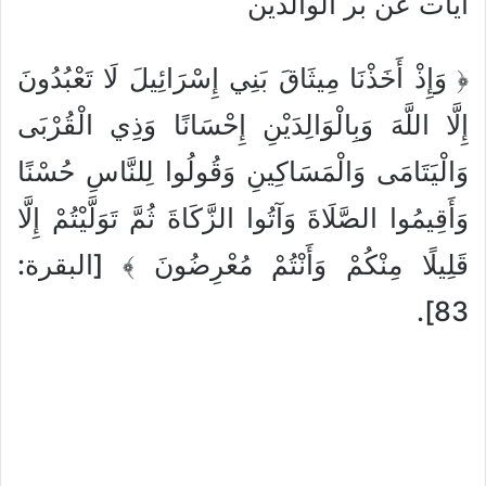
آيات عن بر الوالدين
﴿ وَإِذْ أَخَذْنَا مِيثَاقَ بَنِي إِسْرَائِيلَ لَا تَعْبُدُونَ
إِلَّا اللَّهَ وَبِالْوَالِدَيْنِ إِحْسَانًا وَذِي الْقُرْبَى
وَالْيَتَامَى وَالْمَسَاكِينِ وَقُولُوا لِلنَّاسِ حُسْنًا
وَأَقِيمُوا الصَّلَاةَ وَآتُوا الزَّكَاةَ ثُمَّ تَوَلَّيْتُمْ إِلَّا
قَلِيلًا مِنْكُمْ وَأَنْتُمْ مُعْرِضُونَ ﴾ [البقرة:
83].