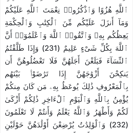
ٱللَّهِ هُزُوًا وَٱذْكُرُوا۟ نِعْمَتَ ٱللَّهِ عَلَيْكُمْ
وَمَآ أَنزَلَ عَلَيْكُم مِّنَ ٱلْكِتَٰبِ وَٱلْحِكْمَةِ
يَعِظُكُم بِهِۦ وَٱتَّقُوا۟ ٱللَّهَ وَٱعْلَمُوٓا۟ أَنَّ
ٱللَّهَ بِكُلِّ شَىْءٍ عَلِيمٌ (231) وَإِذَا طَلَّقْتُمُ
ٱلنِّسَآءَ فَبَلَغْنَ أَجَلَهُنَّ فَلَا تَعْضُلُوهُنَّ أَن
يَنكِحْنَ أَزْوَٰجَهُنَّ إِذَا تَرَٰضَوْا۟ بَيْنَهُم
بِٱلْمَعْرُوفِ ذَٰلِكَ يُوعَظُ بِهِۦ مَن كَانَ مِنكُمْ
يُؤْمِنُ بِٱللَّهِ وَٱلْيَوْمِ ٱلْءَاخِرِ ذَٰلِكُمْ أَزْكَىٰ
لَكُمْ وَأَطْهَرُ وَٱللَّهُ يَعْلَمُ وَأَنتُمْ لَا تَعْلَمُونَ
(232) وَٱلْوَٰلِدَٰتُ يُرْضِعْنَ أَوْلَٰدَهُنَّ حَوْلَيْنِ