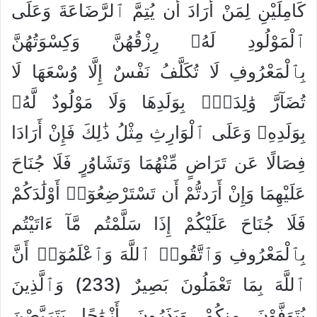
كَامِلَيْنِ لِمَنْ أَرَادَ أَن يُتِمَّ ٱلرَّضَاعَةَ وَعَلَى
ٱلْمَوْلُودِ لَهُۥ رِزْقُهُنَّ وَكِسْوَتُهُنَّ
بِٱلْمَعْرُوفِ لَا تُكَلَّفُ نَفْسٌ إِلَّا وُسْعَهَا لَا
تُضَآرَّ وَٰلِدَةٌۢ بِوَلَدِهَا وَلَا مَوْلُودٌ لَّهُۥ
بِوَلَدِهِۦ وَعَلَى ٱلْوَارِثِ مِثْلُ ذَٰلِكَ فَإِنْ أَرَادَا
فِصَالًا عَن تَرَاضٍ مِّنْهُمَا وَتَشَاوُرٍ فَلَا جُنَاحَ
عَلَيْهِمَا وَإِنْ أَرَدتُّمْ أَن تَسْتَرْضِعُوٓا۟ أَوْلَٰدَكُمْ
فَلَا جُنَاحَ عَلَيْكُمْ إِذَا سَلَّمْتُم مَّآ ءَاتَيْتُم
بِٱلْمَعْرُوفِ وَٱتَّقُوا۟ ٱللَّهَ وَٱعْلَمُوٓا۟ أَنَّ
ٱللَّهَ بِمَا تَعْمَلُونَ بَصِيرٌ (233) وَٱلَّذِينَ
يُتَوَفَّوْنَ مِنكُمْ وَيَذَرُونَ أَزْوَٰجًا يَتَرَبَّصْنَ