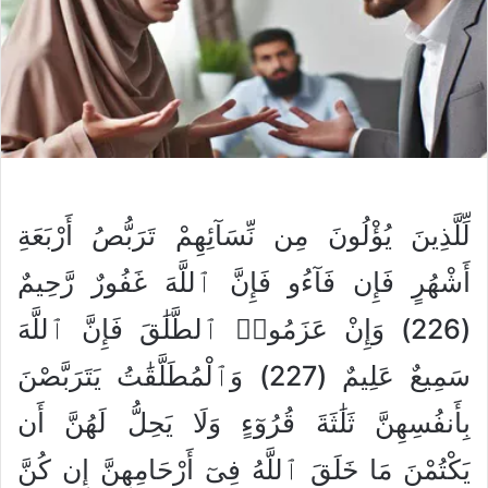
لِّلَّذِينَ يُؤْلُونَ مِن نِّسَآئِهِمْ تَرَبُّصُ أَرْبَعَةِ
أَشْهُرٍ فَإِن فَآءُو فَإِنَّ ٱللَّهَ غَفُورٌ رَّحِيمٌ
(226) وَإِنْ عَزَمُوا۟ ٱلطَّلَٰقَ فَإِنَّ ٱللَّهَ
سَمِيعٌ عَلِيمٌ (227) وَٱلْمُطَلَّقَٰتُ يَتَرَبَّصْنَ
بِأَنفُسِهِنَّ ثَلَٰثَةَ قُرُوٓءٍ وَلَا يَحِلُّ لَهُنَّ أَن
يَكْتُمْنَ مَا خَلَقَ ٱللَّهُ فِىٓ أَرْحَامِهِنَّ إِن كُنَّ