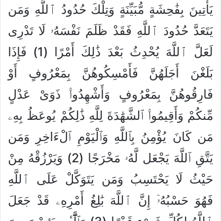
يَأْتِينَ بِفَٰحِشَةٍ مُّبَيِّنَةٍ وَتِلْكَ حُدُودُ ٱللَّهِ وَمَن
يَتَعَدَّ حُدُودَ ٱللَّهِ فَقَدْ ظَلَمَ نَفْسَهُۥ لَا تَدْرِى
لَعَلَّ ٱللَّهَ يُحْدِثُ بَعْدَ ذَٰلِكَ أَمْرًا (1) فَإِذَا
بَلَغْنَ أَجَلَهُنَّ فَأَمْسِكُوهُنَّ بِمَعْرُوفٍ أَوْ
فَارِقُوهُنَّ بِمَعْرُوفٍ وَأَشْهِدُوا۟ ذَوَىْ عَدْلٍ
مِّنكُمْ وَأَقِيمُوا۟ ٱلشَّهَٰدَةَ لِلَّهِ ذَٰلِكُمْ يُوعَظُ بِهِۦ
مَن كَانَ يُؤْمِنُ بِٱللَّهِ وَٱلْيَوْمِ ٱلْءَاخِرِ وَمَن
يَتَّقِ ٱللَّهَ يَجْعَل لَّهُۥ مَخْرَجًا (2) وَيَرْزُقْهُ مِنْ
حَيْثُ لَا يَحْتَسِبُ وَمَن يَتَوَكَّلْ عَلَى ٱللَّهِ
فَهُوَ حَسْبُهُۥٓ إِنَّ ٱللَّهَ بَٰلِغُ أَمْرِهِۦ قَدْ جَعَلَ