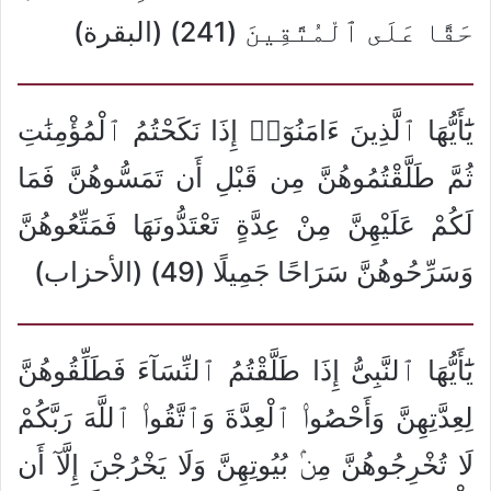
حَقًّا عَلَى ٱلْمُتَّقِينَ (241) (البقرة)
يَٰٓأَيُّهَا ٱلَّذِينَ ءَامَنُوٓا۟ إِذَا نَكَحْتُمُ ٱلْمُؤْمِنَٰتِ
ثُمَّ طَلَّقْتُمُوهُنَّ مِن قَبْلِ أَن تَمَسُّوهُنَّ فَمَا
لَكُمْ عَلَيْهِنَّ مِنْ عِدَّةٍ تَعْتَدُّونَهَا فَمَتِّعُوهُنَّ
وَسَرِّحُوهُنَّ سَرَاحًا جَمِيلًا (49) (الأحزاب)
يَٰٓأَيُّهَا ٱلنَّبِىُّ إِذَا طَلَّقْتُمُ ٱلنِّسَآءَ فَطَلِّقُوهُنَّ
لِعِدَّتِهِنَّ وَأَحْصُوا۟ ٱلْعِدَّةَ وَٱتَّقُوا۟ ٱللَّهَ رَبَّكُمْ
لَا تُخْرِجُوهُنَّ مِنۢ بُيُوتِهِنَّ وَلَا يَخْرُجْنَ إِلَّآ أَن