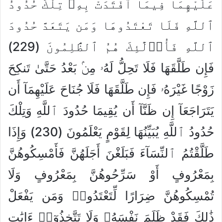
عَلَيْهِمَا فِيمَا ٱفْتَدَتْ بِهِۦ تِلْكَ حُدُودُ
ٱللَّهِ فَلَا تَعْتَدُوهَا وَمَن يَتَعَدَّ حُدُودَ
ٱللَّهِ فَأُو۟لَٰٓئِكَ هُمُ ٱلظَّٰلِمُونَ (229)
فَإِن طَلَّقَهَا فَلَا تَحِلُّ لَهُۥ مِنۢ بَعْدُ حَتَّىٰ تَنكِحَ
زَوْجًا غَيْرَهُۥ فَإِن طَلَّقَهَا فَلَا جُنَاحَ عَلَيْهِمَآ أَن
يَتَرَاجَعَآ إِن ظَنَّآ أَن يُقِيمَا حُدُودَ ٱللَّهِ وَتِلْكَ
حُدُودُ ٱللَّهِ يُبَيِّنُهَا لِقَوْمٍ يَعْلَمُونَ (230) وَإِذَا
طَلَّقْتُمُ ٱلنِّسَآءَ فَبَلَغْنَ أَجَلَهُنَّ فَأَمْسِكُوهُنَّ
بِمَعْرُوفٍ أَوْ سَرِّحُوهُنَّ بِمَعْرُوفٍ وَلَا
تُمْسِكُوهُنَّ ضِرَارًا لِّتَعْتَدُوا۟ وَمَن يَفْعَلْ
ذَٰلِكَ فَقَدْ ظَلَمَ نَفْسَهُۥ وَلَا تَتَّخِذُوٓا۟ ءَايَٰتِ