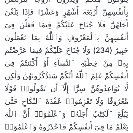
بِأَنفُسِهِنَّ أَرْبَعَةَ أَشْهُرٍ وَعَشْرًا فَإِذَا بَلَغْنَ
أَجَلَهُنَّ فَلَا جُنَاحَ عَلَيْكُمْ فِيمَا فَعَلْنَ فِىٓ
أَنفُسِهِنَّ بِٱلْمَعْرُوفِ وَٱللَّهُ بِمَا تَعْمَلُونَ
خَبِيرٌ (234) وَلَا جُنَاحَ عَلَيْكُمْ فِيمَا عَرَّضْتُم
بِهِۦ مِنْ خِطْبَةِ ٱلنِّسَآءِ أَوْ أَكْنَنتُمْ فِىٓ
أَنفُسِكُمْ عَلِمَ ٱللَّهُ أَنَّكُمْ سَتَذْكُرُونَهُنَّ وَلَٰكِن
لَّا تُوَاعِدُوهُنَّ سِرًّا إِلَّآ أَن تَقُولُوا۟ قَوْلًا
مَّعْرُوفًا وَلَا تَعْزِمُوا۟ عُقْدَةَ ٱلنِّكَاحِ حَتَّىٰ
يَبْلُغَ ٱلْكِتَٰبُ أَجَلَهُۥ وَٱعْلَمُوٓا۟ أَنَّ ٱللَّهَ
يَعْلَمُ مَا فِىٓ أَنفُسِكُمْ فَٱحْذَرُوهُ وَٱعْلَمُوٓا۟