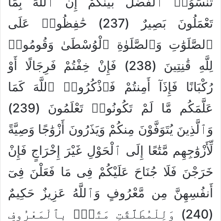
تَنسَوُا۟ ٱلْفَضْلَ بَيْنَكُمْ إِنَّ ٱللَّهَ بِمَا
تَعْمَلُونَ بَصِيرٌ (237) حَٰفِظُوا۟ عَلَى
ٱلصَّلَوَٰتِ وَٱلصَّلَوٰةِ ٱلْوُسْطَىٰ وَقُومُوا۟
لِلَّهِ قَٰنِتِينَ (238) فَإِنْ خِفْتُمْ فَرِجَالًا أَوْ
رُكْبَانًا فَإِذَآ أَمِنتُمْ فَٱذْكُرُوا۟ ٱللَّهَ كَمَا
عَلَّمَكُم مَّا لَمْ تَكُونُوا۟ تَعْلَمُونَ (239)
وَٱلَّذِينَ يُتَوَفَّوْنَ مِنكُمْ وَيَذَرُونَ أَزْوَٰجًا وَصِيَّةً
لِّأَزْوَٰجِهِم مَّتَٰعًا إِلَى ٱلْحَوْلِ غَيْرَ إِخْرَاجٍ فَإِنْ
خَرَجْنَ فَلَا جُنَاحَ عَلَيْكُمْ فِى مَا فَعَلْنَ فِىٓ
أَنفُسِهِنَّ مِن مَّعْرُوفٍ وَٱللَّهُ عَزِيزٌ حَكِيمٌ
(240) وَلِلْمُطَلَّقَٰتِ مَتَٰعٌۢ بِٱلْمَعْرُوفِ