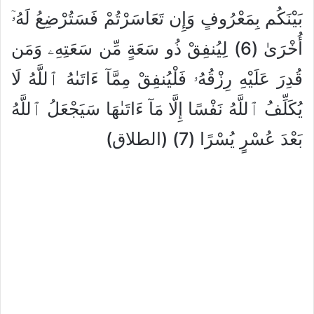
بَيْنَكُم بِمَعْرُوفٍ وَإِن تَعَاسَرْتُمْ فَسَتُرْضِعُ لَهُۥٓ
أُخْرَىٰ (6) لِيُنفِقْ ذُو سَعَةٍ مِّن سَعَتِهِۦ وَمَن
قُدِرَ عَلَيْهِ رِزْقُهُۥ فَلْيُنفِقْ مِمَّآ ءَاتَىٰهُ ٱللَّهُ لَا
يُكَلِّفُ ٱللَّهُ نَفْسًا إِلَّا مَآ ءَاتَىٰهَا سَيَجْعَلُ ٱللَّهُ
بَعْدَ عُسْرٍ يُسْرًا (7) (الطلاق)