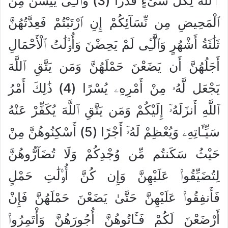
ٱللَّهُ لِكُلِّ شَىْءٍ قَدْرًا (3) وَٱلَّٰٓـِٔى يَئِسْنَ مِنَ
ٱلْمَحِيضِ مِن نِّسَآئِكُمْ إِنِ ٱرْتَبْتُمْ فَعِدَّتُهُنَّ
ثَلَٰثَةُ أَشْهُرٍ وَٱلَّٰٓـِٔى لَمْ يَحِضْنَ وَأُو۟لَٰتُ ٱلْأَحْمَالِ
أَجَلُهُنَّ أَن يَضَعْنَ حَمْلَهُنَّ وَمَن يَتَّقِ ٱللَّهَ
يَجْعَل لَّهُۥ مِنْ أَمْرِهِۦ يُسْرًا (4) ذَٰلِكَ أَمْرُ
ٱللَّهِ أَنزَلَهُۥٓ إِلَيْكُمْ وَمَن يَتَّقِ ٱللَّهَ يُكَفِّرْ عَنْهُ
سَيِّـَٔاتِهِۦ وَيُعْظِمْ لَهُۥٓ أَجْرًا (5) أَسْكِنُوهُنَّ مِنْ
حَيْثُ سَكَنتُم مِّن وُجْدِكُمْ وَلَا تُضَآرُّوهُنَّ
لِتُضَيِّقُوا۟ عَلَيْهِنَّ وَإِن كُنَّ أُو۟لَٰتِ حَمْلٍ
فَأَنفِقُوا۟ عَلَيْهِنَّ حَتَّىٰ يَضَعْنَ حَمْلَهُنَّ فَإِنْ
أَرْضَعْنَ لَكُمْ فَـَٔاتُوهُنَّ أُجُورَهُنَّ وَأْتَمِرُوا۟