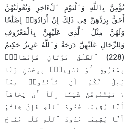
يُؤْمِنَّ بِٱللَّهِ وَٱلْيَوْمِ ٱلْءَاخِرِ وَبُعُولَتُهُنَّ
أَحَقُّ بِرَدِّهِنَّ فِى ذَٰلِكَ إِنْ أَرَادُوٓا۟ إِصْلَٰحًا
وَلَهُنَّ مِثْلُ ٱلَّذِى عَلَيْهِنَّ بِٱلْمَعْرُوفِ
وَلِلرِّجَالِ عَلَيْهِنَّ دَرَجَةٌ وَٱللَّهُ عَزِيزٌ حَكِيمٌ
(228) ٱلطَّلَٰقُ مَرَّتَانِ فَإِمْسَاكٌۢ
بِمَعْرُوفٍ أَوْ تَسْرِيحٌۢ بِإِحْسَٰنٍ وَلَا
يَحِلُّ لَكُمْ أَن تَأْخُذُوا۟ مِمَّآ
ءَاتَيْتُمُوهُنَّ شَيْـًٔا إِلَّآ أَن يَخَافَآ
أَلَّا يُقِيمَا حُدُودَ ٱللَّهِ فَإِنْ خِفْتُمْ
أَلَّا يُقِيمَا حُدُودَ ٱللَّهِ فَلَا جُنَاحَ