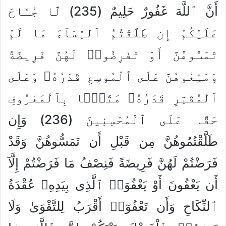
أَنَّ ٱللَّهَ غَفُورٌ حَلِيمٌ (235) لَّا جُنَاحَ
عَلَيْكُمْ إِن طَلَّقْتُمُ ٱلنِّسَآءَ مَا لَمْ
تَمَسُّوهُنَّ أَوْ تَفْرِضُوا۟ لَهُنَّ فَرِيضَةً
وَمَتِّعُوهُنَّ عَلَى ٱلْمُوسِعِ قَدَرُهُۥ وَعَلَى
ٱلْمُقْتِرِ قَدَرُهُۥ مَتَٰعًۢا بِٱلْمَعْرُوفِ
حَقًّا عَلَى ٱلْمُحْسِنِينَ (236) وَإِن
طَلَّقْتُمُوهُنَّ مِن قَبْلِ أَن تَمَسُّوهُنَّ وَقَدْ
فَرَضْتُمْ لَهُنَّ فَرِيضَةً فَنِصْفُ مَا فَرَضْتُمْ إِلَّآ
أَن يَعْفُونَ أَوْ يَعْفُوَا۟ ٱلَّذِى بِيَدِهِۦ عُقْدَةُ
ٱلنِّكَاحِ وَأَن تَعْفُوٓا۟ أَقْرَبُ لِلتَّقْوَىٰ وَلَا