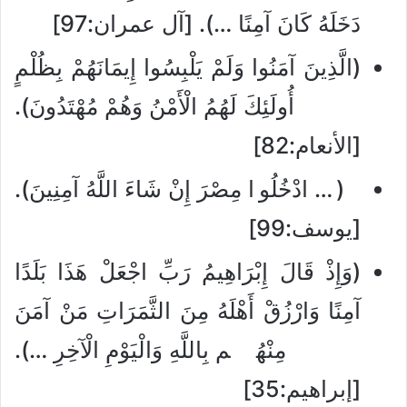
دَخَلَهُ كَانَ آمِنًا …). [آل عمران:97]
(الَّذِينَ آمَنُوا وَلَمْ يَلْبِسُوا إِيمَانَهُمْ بِظُلْمٍ
أُولَئِكَ لَهُمُ الْأَمْنُ وَهُمْ مُهْتَدُونَ).
[الأنعام:82]
(… ادْخُلُوا مِصْرَ إِنْ شَاءَ اللَّهُ آمِنِينَ).
[يوسف:99]
(وَإِذْ قَالَ إِبْرَاهِيمُ رَبِّ اجْعَلْ هَذَا بَلَدًا
آمِنًا وَارْزُقْ أَهْلَهُ مِنَ الثَّمَرَاتِ مَنْ آمَنَ
مِنْهُم بِاللَّهِ وَالْيَوْمِ الْآخِرِ …).
[إبراهيم:35]