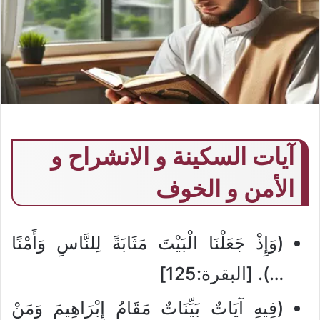
آيات السكينة و الانشراح و
الأمن و الخوف
(وَإِذْ جَعَلْنَا الْبَيْتَ مَثَابَةً لِلنَّاسِ وَأَمْنًا
…). [البقرة:125]
(فِيهِ آيَاتٌ بَيِّنَاتٌ مَقَامُ إِبْرَاهِيمَ وَمَنْ