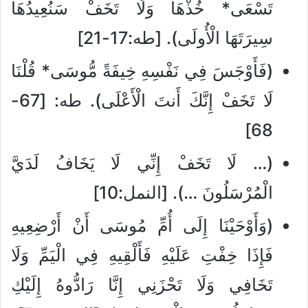
تَسْعَى* خُذْهَا وَلَا تَخَفْ سَنُعِيدُهَا
سِيرَتَهَا الْأُولَى). [طه:17-21]
(فَأَوْجَسَ فِي نَفْسِهِ خِيفَةً مُّوسَى* قُلْنَا
لَا تَخَفْ إِنَّكَ أَنتَ الْأَعْلَى). طه: [67-
68]
(… لَا تَخَفْ إِنِّي لَا يَخَافُ لَدَيَّ
الْمُرْسَلُونَ …). [النمل:10]
(وَأَوْحَيْنَا إِلَى أُمِّ مُوسَى أَنْ أَرْضِعِيهِ
فَإِذَا خِفْتِ عَلَيْهِ فَأَلْقِيهِ فِي الْيَمِّ وَلَا
تَخَافِي وَلَا تَحْزَنِي إِنَّا رَادُّوهُ إِلَيْكِ