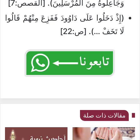
وَجَاعِلُوهُ مِنَ الْمُرْسَلِينَ). [القصص:7]
(إِذْ دَخَلُوا عَلَى دَاوُودَ فَفَزِعَ مِنْهُمْ قَالُوا
لَا تَخَفْ …). [ص:22]
مقالات ذات صلة