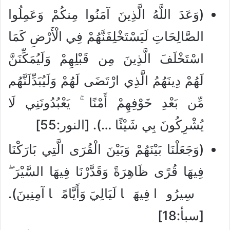
(وَعَدَ اللَّهُ الَّذِينَ آمَنُوا مِنكُمْ وَعَمِلُوا
الصَّالِحَاتِ لَيَسْتَخْلِفَنَّهُمْ فِي الْأَرْضِ كَمَا
اسْتَخْلَفَ الَّذِينَ مِن قَبْلِهِمْ وَلَيُمَكِّنَنَّ
لَهُمْ دِينَهُمُ الَّذِي ارْتَضَى لَهُمْ وَلَيُبَدِّلَنَّهُم
مِّن بَعْدِ خَوْفِهِمْ أَمْنًا ۚ يَعْبُدُونَنِي لَا
يُشْرِكُونَ بِي شَيْئًا …). [النور:55]
(وَجَعَلْنَا بَيْنَهُمْ وَبَيْنَ الْقُرَى الَّتِي بَارَكْنَا
فِيهَا قُرًى ظَاهِرَةً وَقَدَّرْنَا فِيهَا السَّيْرَ ۖ
سِيرُوا فِيهَا لَيَالِيَ وَأَيَّامًا آمِنِينَ).
[سبأ:18]