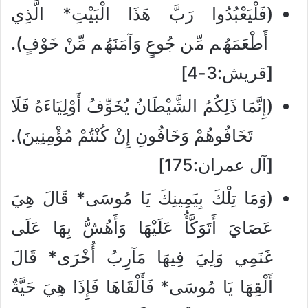
(فَلْيَعْبُدُوا رَبَّ هَذَا الْبَيْتِ* الَّذِي
أَطْعَمَهُم مِّن جُوعٍ وَآمَنَهُم مِّنْ خَوْفٍ).
[قريش:3-4]
(إِنَّمَا ذَلِكُمُ الشَّيْطَانُ يُخَوِّفُ أَوْلِيَاءَهُ فَلَا
تَخَافُوهُمْ وَخَافُونِ إِنْ كُنْتُمْ مُؤْمِنِينَ).
[آل عمران:175]
(وَمَا تِلْكَ بِيَمِينِكَ يَا مُوسَى* قَالَ هِيَ
عَصَايَ أَتَوَكَّأُ عَلَيْهَا وَأَهُشُّ بِهَا عَلَى
غَنَمِي وَلِيَ فِيهَا مَآرِبُ أُخْرَى* قَالَ
أَلْقِهَا يَا مُوسَى* فَأَلْقَاهَا فَإِذَا هِيَ حَيَّةٌ