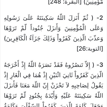
مّؤْمِنِينَ) [البقرة: 248]
2-
( ثُمّ أَنَزلَ اللّهُ سَكِينَتَهُ عَلَىَ رَسُولِهِ
وَعَلَى الْمُؤْمِنِينَ وَأَنزَلَ جُنُوداً لّمْ تَرَوْهَا
وَعذّبَ الّذِينَ كَفَرُواْ وَذَلِكَ جَزَآءُ الْكَافِرِينَ)
[التوبة:26]
3-
( إِلاّ تَنصُرُوهُ فَقَدْ نَصَرَهُ اللّهُ إِذْ أَخْرَجَهُ
الّذِينَ كَفَرُواْ ثَانِيَ اثْنَيْنِ إِذْ هُمَا فِي الْغَارِ إِذْ
يَقُولُ لِصَاحِبِهِ لاَ تَحْزَنْ إِنّ اللّهَ مَعَنَا فَأَنزَلَ
اللّهُ سَكِينَتَهُ عَلَيْهِ وَأَيّدَهُ بِجُنُودٍ لّمْ تَرَوْهَا
وَجَعَلَ كَلِمَةَ الّذِينَ كَفَرُواْ السّفْلَىَ وَكَلِمَةُ