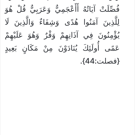
فُصِّلَتْ آيَاتُهُ أَأَعْجَمِيٌّ وَعَرَبِيٌّ قُلْ هُوَ
لِلَّذِينَ آمَنُوا هُدًى وَشِفَاءٌ وَالَّذِينَ لَا
يُؤْمِنُونَ فِي آذَانِهِمْ وَقْرٌ وَهُوَ عَلَيْهِمْ
عَمًى أُولَئِكَ يُنَادَوْنَ مِنْ مَكَانٍ بَعِيدٍ
{فصلت:44}.