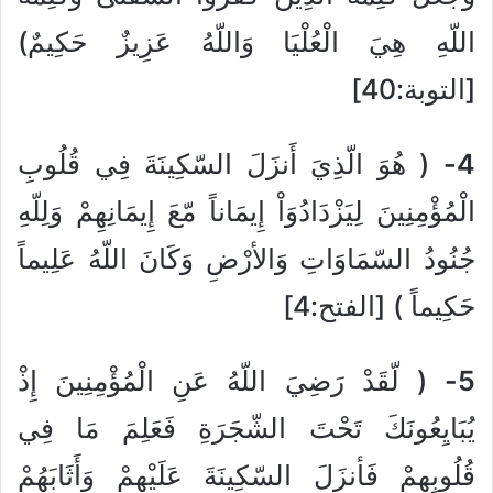
اللّهِ هِيَ الْعُلْيَا وَاللّهُ عَزِيزٌ حَكِيمٌ)
[التوبة:40]
4-
( هُوَ الّذِيَ أَنزَلَ السّكِينَةَ فِي قُلُوبِ
الْمُؤْمِنِينَ لِيَزْدَادُوَاْ إِيمَاناً مّعَ إِيمَانِهِمْ وَلِلّهِ
جُنُودُ السّمَاوَاتِ وَالأرْضِ وَكَانَ اللّهُ عَلِيماً
حَكِيماً ) [الفتح:4]
5-
( لّقَدْ رَضِيَ اللّهُ عَنِ الْمُؤْمِنِينَ إِذْ
يُبَايِعُونَكَ تَحْتَ الشّجَرَةِ فَعَلِمَ مَا فِي
قُلُوبِهِمْ فَأنزَلَ السّكِينَةَ عَلَيْهِمْ وَأَثَابَهُمْ