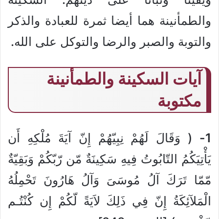
والطمأنينة هما أيضا ثمرة للعبادة والذكر
والتوبة والصبر والرضا والتوكل على الله.
آيات السكينة والطمأنينة
مكتوبة
1-
( وَقَالَ لَهُمْ نِبِيّهُمْ إِنّ آيَةَ مُلْكِهِ أَن
يَأْتِيَكُمُ التّابُوتُ فِيهِ سَكِينَةٌ مّن رّبّكُمْ وَبَقِيّةٌ
مّمّا تَرَكَ آلُ مُوسَىَ وَآلُ هَارُونَ تَحْمِلُهُ
الْمَلآئِكَةُ إِنّ فِي ذَلِكَ لاَيَةً لّكُمْ إِن كُنْتُـم