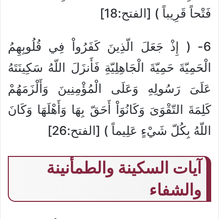
فَتْحاً قَرِيباً ) [الفتح:18]
6- ( إِذْ جَعَلَ الّذِينَ كَفَرُواْ فِي قُلُوبِهِمُ
الْحَمِيّةَ حَمِيّةَ الْجَاهِلِيّةِ فَأَنزَلَ اللّهُ سَكِينَتَهُ
عَلَىَ رَسُولِهِ وَعَلَى الْمُؤْمِنِينَ وَأَلْزَمَهُمْ
كَلِمَةَ التّقْوَىَ وَكَانُوَاْ أَحَقّ بِهَا وَأَهْلَهَا وَكَانَ
اللّهُ بِكُلّ شَيْءٍ عَلِيماً ) [الفتح:26]
آيات السكينة والطمأنينة
والشفاء