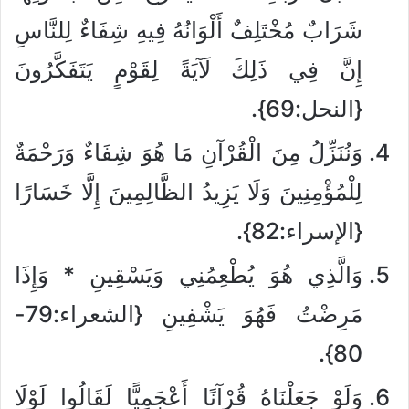
شَرَابٌ مُخْتَلِفٌ أَلْوَانُهُ فِيهِ شِفَاءٌ لِلنَّاسِ
إِنَّ فِي ذَلِكَ لَآيَةً لِقَوْمٍ يَتَفَكَّرُونَ
{النحل:69}.
وَنُنَزِّلُ مِنَ الْقُرْآنِ مَا هُوَ شِفَاءٌ وَرَحْمَةٌ
لِلْمُؤْمِنِينَ وَلَا يَزِيدُ الظَّالِمِينَ إِلَّا خَسَارًا
{الإسراء:82}.
وَالَّذِي هُوَ يُطْعِمُنِي وَيَسْقِينِ * وَإِذَا
مَرِضْتُ فَهُوَ يَشْفِينِ {الشعراء:79-
80}.
وَلَوْ جَعَلْنَاهُ قُرْآنًا أَعْجَمِيًّا لَقَالُوا لَوْلَا