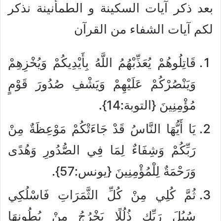
بعد ذكر آيات السكينة و الطمأنينة نذكر
لكم آيات الشفاء من القرآن
قَاتِلُوهُمْ يُعَذِّبْهُمُ اللَّهُ بِأَيْدِيكُمْ وَيُخْزِهِمْ
وَيَنْصُرْكُمْ عَلَيْهِمْ وَيَشْفِ صُدُورَ قَوْمٍ
مُؤْمِنِينَ {التوبة:14}.
يَا أَيُّهَا النَّاسُ قَدْ جَاءَتْكُمْ مَوْعِظَةٌ مِنْ
رَبِّكُمْ وَشِفَاءٌ لِمَا فِي الصُّدُورِ وَهُدًى
وَرَحْمَةٌ لِلْمُؤْمِنِينَ {يونس:57}.
ثُمَّ كُلِي مِنْ كُلِّ الثَّمَرَاتِ فَاسْلُكِي
سُبُلَ رَبِّكِ ذُلُلًا يَخْرُجُ مِنْ بُطُونِهَا