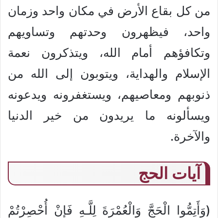
من كل بقاع الأرض في مكان واحد وزمان
واحد، فيظهرون وحدتهم وتساويهم
وتكافؤهم أمام الله، ويتذكرون نعمة
الإسلام والهداية، ويتوبون إلى الله من
ذنوبهم ومعاصيهم، ويستغفرونه ويدعونه
ويسألونه ما يريدون من خير الدنيا
والآخرة.
آيات الحج
(وَأَتِمُّوا الْحَجَّ وَالْعُمْرَةَ لِلَّـهِ فَإِنْ أُحْصِرْتُمْ