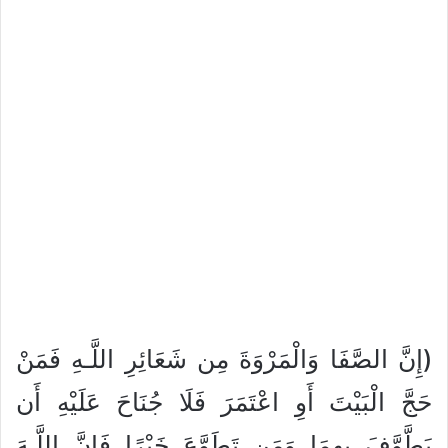
(إِنَّ الصَّفَا وَالْمَرْوَةَ مِن شَعَائِرِ اللَّـهِ فَمَنْ
حَجَّ الْبَيْتَ أَوِ اعْتَمَرَ فَلَا جُنَاحَ عَلَيْهِ أَن
يَطَّوَّفَ بِهِمَا وَمَن تَطَوَّعَ خَيْرًا فَإِنَّ اللَّـهَ