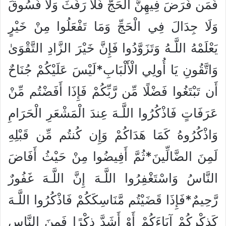
فَمَن فَرَضَ فِيهِنَّ الْحَجَّ فَلَا رَفَثَ وَلَا فُسُوقَ
وَلَا جِدَالَ فِي الْحَجِّ وَمَا تَفْعَلُوا مِنْ خَيْرٍ
يَعْلَمْهُ اللَّـهُ وَتَزَوَّدُوا فَإِنَّ خَيْرَ الزَّادِ التَّقْوَىٰ
وَاتَّقُونِ يَا أُولِي الْأَلْبَابِ*لَيْسَ عَلَيْكُمْ جُنَاحٌ
أَن تَبْتَغُوا فَضْلًا مِّن رَّبِّكُمْ فَإِذَا أَفَضْتُم مِّنْ
عَرَفَاتٍ فَاذْكُرُوا اللَّـهَ عِندَ الْمَشْعَرِ الْحَرَامِ
وَاذْكُرُوهُ كَمَا هَدَاكُمْ وَإِن كُنتُم مِّن قَبْلِهِ
لَمِنَ الضَّالِّينَ*ثُمَّ أَفِيضُوا مِنْ حَيْثُ أَفَاضَ
النَّاسُ وَاسْتَغْفِرُوا اللَّـهَ إِنَّ اللَّـهَ غَفُورٌ
رَّحِيمٌ*فَإِذَا قَضَيْتُم مَّنَاسِكَكُمْ فَاذْكُرُوا اللَّـهَ
كَذِكْرِكُمْ آبَاءَكُمْ أَوْ أَشَدَّ ذِكْرًا فَمِنَ النَّاسِ