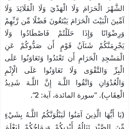
الشَّهْرَ الْحَرَامَ وَلَا الْهَدْيَ وَلَا الْقَلَائِدَ وَلَا
آمِّينَ الْبَيْتَ الْحَرَامَ يَبْتَغُونَ فَضْلًا مِّن رَّبِّهِمْ
وَرِضْوَانًا وَإِذَا حَلَلْتُمْ فَاصْطَادُوا وَلَا
يَجْرِمَنَّكُمْ شَنَآنُ قَوْمٍ أَن صَدُّوكُمْ عَنِ
الْمَسْجِدِ الْحَرَامِ أَن تَعْتَدُوا وَتَعَاوَنُوا عَلَى
الْبِرِّ وَالتَّقْوَى وَلَا تَعَاوَنُوا عَلَى الْإِثْمِ
وَالْعُدْوَانِ وَاتَّقُوا اللَّـهَ إِنَّ اللَّـهَ شَدِيدُ
الْعِقَابِ). “سورة المائدة، آية: 2”.
(يَا أَيُّهَا الَّذِينَ آمَنُوا لَيَبْلُوَنَّكُمُ اللَّـهُ بِشَيْءٍ
مِّنَ الصَّيْدِ تَنَالُهُ أَيْدِيكُمْ وَرِمَاحُكُمْ لِيَعْلَمَ