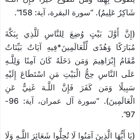
شَاكِرٌ عَلِيمٌ). “سورة البقرة، آية: 158”.
(إِنَّ أَوَّلَ بَيْتٍ وُضِعَ لِلنَّاسِ لَلَّذِي بِبَكَّةَ
مُبَارَكًا وَهُدًى لِّلْعَالَمِينَ*فِيهِ آيَاتٌ بَيِّنَاتٌ
مَّقَامُ إِبْرَاهِيمَ وَمَن دَخَلَهُ كَانَ آمِنًا وَلِلَّـهِ
عَلَى النَّاسِ حِجُّ الْبَيْتِ مَنِ اسْتَطَاعَ إِلَيْهِ
سَبِيلًا وَمَن كَفَرَ فَإِنَّ اللَّـهَ غَنِيٌّ عَنِ
الْعَالَمِينَ). “سورة آل عمران، آية: 96-
97”.
(يَا أَيُّهَا الَّذِينَ آمَنُوا لَا تُحِلُّوا شَعَائِرَ اللَّـهِ وَلَا