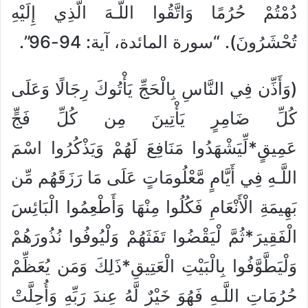
دُمْتُمْ حُرُمًا وَاتَّقُوا اللَّـهَ الَّذِي إِلَيْهِ
تُحْشَرُونَ). “سورة المائدة، آية: 94-96”.
(وَأَذِّن فِي النَّاسِ بِالْحَجِّ يَأْتُوكَ رِجَالًا وَعَلَى
كُلِّ ضَامِرٍ يَأْتِينَ مِن كُلِّ فَجٍّ
عَمِيقٍ*لِّيَشْهَدُوا مَنَافِعَ لَهُمْ وَيَذْكُرُوا اسْمَ
اللَّـهِ فِي أَيَّامٍ مَّعْلُومَاتٍ عَلَى مَا رَزَقَهُم مِّن
بَهِيمَةِ الْأَنْعَامِ فَكُلُوا مِنْهَا وَأَطْعِمُوا الْبَائِسَ
الْفَقِيرَ*ثُمَّ لْيَقْضُوا تَفَثَهُمْ وَلْيُوفُوا نُذُورَهُمْ
وَلْيَطَّوَّفُوا بِالْبَيْتِ الْعَتِيقِ*ذَلِكَ وَمَن يُعَظِّمْ
حُرُمَاتِ اللَّـهِ فَهُوَ خَيْرٌ لَّهُ عِندَ رَبِّهِ وَأُحِلَّتْ