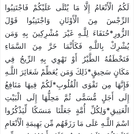
لَكُمُ الْأَنْعَامُ إِلَّا مَا يُتْلَى عَلَيْكُمْ فَاجْتَنِبُوا
الرِّجْسَ مِنَ الْأَوْثَانِ وَاجْتَنِبُوا قَوْلَ
الزُّورِ*حُنَفَاءَ لِلَّـهِ غَيْرَ مُشْرِكِينَ بِهِ وَمَن
يُشْرِكْ بِاللَّـهِ فَكَأَنَّمَا خَرَّ مِنَ السَّمَاءِ
فَتَخْطَفُهُ الطَّيْرُ أَوْ تَهْوِي بِهِ الرِّيحُ فِي
مَكَانٍ سَحِيقٍ*ذَلِكَ وَمَن يُعَظِّمْ شَعَائِرَ اللَّـهِ
فَإِنَّهَا مِن تَقْوَى الْقُلُوبِ*لَكُمْ فِيهَا مَنَافِعُ
إِلَى أَجَلٍ مُّسَمًّى ثُمَّ مَحِلُّهَا إِلَى الْبَيْتِ
الْعَتِيقِ*وَلِكُلِّ أُمَّةٍ جَعَلْنَا مَنسَكًا لِّيَذْكُرُوا
اسْمَ اللَّـهِ عَلَى مَا رَزَقَهُم مِّن بَهِيمَةِ الْأَنْعَامِ