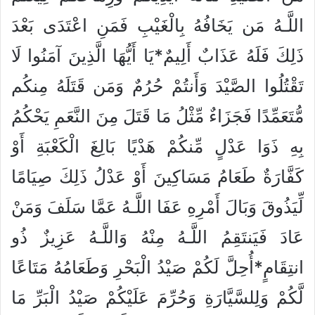
اللَّـهُ مَن يَخَافُهُ بِالْغَيْبِ فَمَنِ اعْتَدَى بَعْدَ
ذَلِكَ فَلَهُ عَذَابٌ أَلِيمٌ*يَا أَيُّهَا الَّذِينَ آمَنُوا لَا
تَقْتُلُوا الصَّيْدَ وَأَنتُمْ حُرُمٌ وَمَن قَتَلَهُ مِنكُم
مُّتَعَمِّدًا فَجَزَاءٌ مِّثْلُ مَا قَتَلَ مِنَ النَّعَمِ يَحْكُمُ
بِهِ ذَوَا عَدْلٍ مِّنكُمْ هَدْيًا بَالِغَ الْكَعْبَةِ أَوْ
كَفَّارَةٌ طَعَامُ مَسَاكِينَ أَوْ عَدْلُ ذَلِكَ صِيَامًا
لِّيَذُوقَ وَبَالَ أَمْرِهِ عَفَا اللَّـهُ عَمَّا سَلَفَ وَمَنْ
عَادَ فَيَنتَقِمُ اللَّـهُ مِنْهُ وَاللَّـهُ عَزِيزٌ ذُو
انتِقَامٍ*أُحِلَّ لَكُمْ صَيْدُ الْبَحْرِ وَطَعَامُهُ مَتَاعًا
لَّكُمْ وَلِلسَّيَّارَةِ وَحُرِّمَ عَلَيْكُمْ صَيْدُ الْبَرِّ مَا