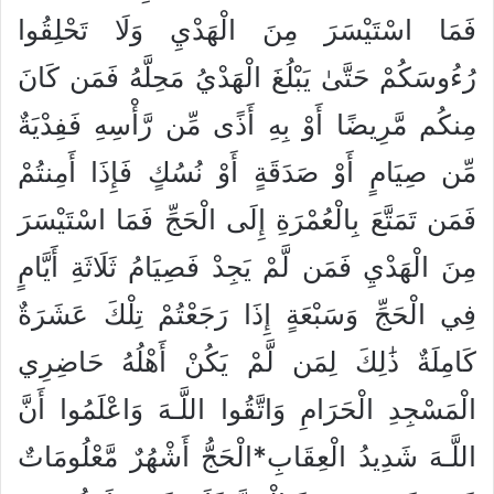
فَمَا اسْتَيْسَرَ مِنَ الْهَدْيِ وَلَا تَحْلِقُوا
رُءُوسَكُمْ حَتَّىٰ يَبْلُغَ الْهَدْيُ مَحِلَّهُ فَمَن كَانَ
مِنكُم مَّرِيضًا أَوْ بِهِ أَذًى مِّن رَّأْسِهِ فَفِدْيَةٌ
مِّن صِيَامٍ أَوْ صَدَقَةٍ أَوْ نُسُكٍ فَإِذَا أَمِنتُمْ
فَمَن تَمَتَّعَ بِالْعُمْرَةِ إِلَى الْحَجِّ فَمَا اسْتَيْسَرَ
مِنَ الْهَدْيِ فَمَن لَّمْ يَجِدْ فَصِيَامُ ثَلَاثَةِ أَيَّامٍ
فِي الْحَجِّ وَسَبْعَةٍ إِذَا رَجَعْتُمْ تِلْكَ عَشَرَةٌ
كَامِلَةٌ ذَٰلِكَ لِمَن لَّمْ يَكُنْ أَهْلُهُ حَاضِرِي
الْمَسْجِدِ الْحَرَامِ وَاتَّقُوا اللَّـهَ وَاعْلَمُوا أَنَّ
اللَّـهَ شَدِيدُ الْعِقَابِ*الْحَجُّ أَشْهُرٌ مَّعْلُومَاتٌ