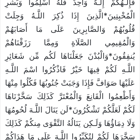
فَإِلَـهُكُمْ إِلَـهٌ وَاحِدٌ فَلَهُ أَسْلِمُوا وَبَشِّرِ
الْمُخْبِتِينَ*الَّذِينَ إِذَا ذُكِرَ اللَّـهُ وَجِلَتْ
قُلُوبُهُمْ وَالصَّابِرِينَ عَلَى مَا أَصَابَهُمْ
وَالْمُقِيمِي الصَّلَاةِ وَمِمَّا رَزَقْنَاهُمْ
يُنفِقُونَ*وَالْبُدْنَ جَعَلْنَاهَا لَكُم مِّن شَعَائِرِ
اللَّـهِ لَكُمْ فِيهَا خَيْرٌ فَاذْكُرُوا اسْمَ اللَّـهِ
عَلَيْهَا صَوَافَّ فَإِذَا وَجَبَتْ جُنُوبُهَا فَكُلُوا مِنْهَا
وَأَطْعِمُوا الْقَانِعَ وَالْمُعْتَرَّ كَذَلِكَ سَخَّرْنَاهَا
لَكُمْ لَعَلَّكُمْ تَشْكُرُونَ*لَن يَنَالَ اللَّـهَ لُحُومُهَا
وَلَا دِمَاؤُهَا وَلَـكِن يَنَالُهُ التَّقْوَى مِنكُمْ كَذَلِكَ
سَخَّرَهَا لَكُمْ لِتُكَبِّرُوا اللَّـهَ عَلَى مَا هَدَاكُمْ