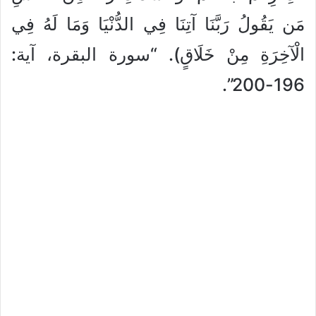
مَن يَقُولُ رَبَّنَا آتِنَا فِي الدُّنْيَا وَمَا لَهُ فِي
الْآخِرَةِ مِنْ خَلَاقٍ). “سورة البقرة، آية:
196-200”.