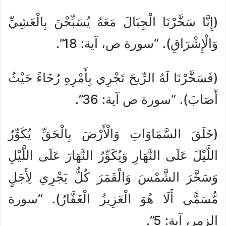
(إِنَّا سَخَّرْنَا الْجِبَالَ مَعَهُ يُسَبِّحْنَ بِالْعَشِيِّ
وَالْإِشْرَاقِ). “سورة ص، آية: 18”.
(فَسَخَّرْنَا لَهُ الرِّيحَ تَجْرِي بِأَمْرِهِ رُخَاءً حَيْثُ
أَصَابَ). “سورة ص آية: 36”.
(خَلَقَ السَّمَاوَاتِ وَالْأَرْضَ بِالْحَقِّ يُكَوِّرُ
اللَّيْلَ عَلَى النَّهَارِ وَيُكَوِّرُ النَّهَارَ عَلَى اللَّيْلِ
وَسَخَّرَ الشَّمْسَ وَالْقَمَرَ كُلٌّ يَجْرِي لِأَجَلٍ
مُّسَمًّى أَلَا هُوَ الْعَزِيزُ الْغَفَّارُ). “سورة
الزمر، آية: 5”.