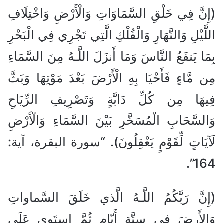
(إِنَّ فِي خَلْقِ السَّمَاوَاتِ وَالْأَرْضِ وَاخْتِلَافِ
اللَّيْلِ وَالنَّهَارِ وَالْفُلْكِ الَّتِي تَجْرِي فِي الْبَحْرِ
بِمَا يَنفَعُ النَّاسَ وَمَا أَنزَلَ اللَّـهُ مِنَ السَّمَاءِ
مِن مَّاءٍ فَأَحْيَا بِهِ الْأَرْضَ بَعْدَ مَوْتِهَا وَبَثَّ
فِيهَا مِن كُلِّ دَابَّةٍ وَتَصْرِيفِ الرِّيَاحِ
وَالسَّحَابِ الْمُسَخَّرِ بَيْنَ السَّمَاءِ وَالْأَرْضِ
لَآيَاتٍ لِّقَوْمٍ يَعْقِلُونَ). “سورة البقرة، آية:
164”.
(إِنَّ رَبَّكُمُ اللَّـهُ الَّذي خَلَقَ السَّماواتِ
وَالأَرضَ في سِتَّةِ أَيّامٍ ثُمَّ استَوى عَلَى