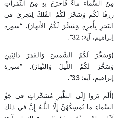
مِنَ السَّماءِ ماءً فَأَخرَجَ بِهِ مِنَ الثَّمَراتِ
رِزقًا لَكُم وَسَخَّرَ لَكُمُ الفُلكَ لِتَجرِيَ فِي
البَحرِ بِأَمرِهِ وَسَخَّرَ لَكُمُ الأَنهارَ). “سورة
إبراهيم، آية: 32”.
(وَسَخَّرَ لَكُمُ الشَّمسَ وَالقَمَرَ دائِبَينِ
وَسَخَّرَ لَكُمُ اللَّيلَ وَالنَّهارَ). “سورة
إبراهيم، آية: 33”.
(أَلَم يَرَوا إِلَى الطَّيرِ مُسَخَّراتٍ في جَوِّ
السَّماءِ ما يُمسِكُهُنَّ إِلَّا اللَّـهُ إِنَّ في ذلِكَ