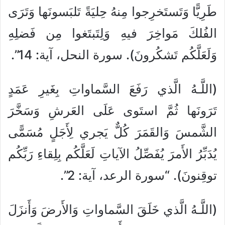
طَرِيًّا وَتَستَخرِجوا مِنهُ حِليَةً تَلبَسونَها وَتَرَى
الفُلكَ مَواخِرَ فيهِ وَلِتَبتَغوا مِن فَضلِهِ
وَلَعَلَّكُم تَشكُرونَ). سورة النحل، آية: 14”.
(اللَّـهُ الَّذي رَفَعَ السَّماواتِ بِغَيرِ عَمَدٍ
تَرَونَها ثُمَّ استَوى عَلَى العَرشِ وَسَخَّرَ
الشَّمسَ وَالقَمَرَ كُلٌّ يَجري لِأَجَلٍ مُسَمًّى
يُدَبِّرُ الأَمرَ يُفَصِّلُ الآياتِ لَعَلَّكُم بِلِقاءِ رَبِّكُم
توقِنونَ). “سورة الرعد، آية: 2”.
(اللَّـهُ الَّذي خَلَقَ السَّماواتِ وَالأَرضَ وَأَنزَلَ