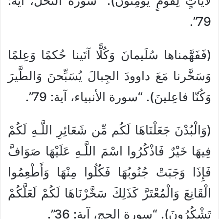
لَآياتٍ لِقَومٍ يُؤمِنونَ). “سورة النحل، آية:
79”.
(فَفَهَّمناها سُلَيمانَ وَكُلًّا آتَينا حُكمًا وَعِلمًا
وَسَخَّرنا مَعَ داوودَ الجِبالَ يُسَبِّحنَ وَالطَّيرَ
وَكُنّا فاعِلينَ). “سورة الأنبياء، آية: 79”.
(وَالْبُدْنَ جَعَلْنَاهَا لَكُم مِّن شَعَائِرِ اللَّـهِ لَكُمْ
فِيهَا خَيْرٌ فَاذْكُرُوا اسْمَ اللَّـهِ عَلَيْهَا صَوَافَّ
فَإِذَا وَجَبَتْ جُنُوبُهَا فَكُلُوا مِنْهَا وَأَطْعِمُوا
الْقَانِعَ وَالْمُعْتَرَّ كَذَلِكَ سَخَّرْنَاهَا لَكُمْ لَعَلَّكُمْ
تَشْكُرُونَ). “سورة الحج، آية: 36”.