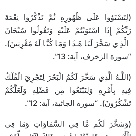
(لِتَسْتَوُوا عَلَى ظُهُورِهِ ثُمَّ تَذْكُرُوا نِعْمَةَ
رَبِّكُمْ إِذَا اسْتَوَيْتُمْ عَلَيْهِ وَتَقُولُوا سُبْحَانَ
الَّذِي سَخَّرَ لَنَا هَـذَا وَمَا كُنَّا لَهُ مُقْرِنِينَ).
“سورة الزخرف، آية: 13”.
(اللَّـهُ الَّذِي سَخَّرَ لَكُمُ الْبَحْرَ لِتَجْرِيَ الْفُلْكُ
فِيهِ بِأَمْرِهِ وَلِتَبْتَغُوا مِن فَضْلِهِ وَلَعَلَّكُمْ
تَشْكُرُونَ). “سورة الجاثية، آية: 12”.
(وَسَخَّرَ لَكُم مَّا فِي السَّمَاوَاتِ وَمَا فِي