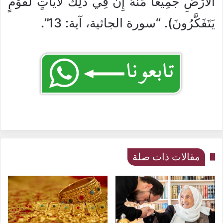
الْأَرْضِ جَمِيعًا مِّنْهُ إِنَّ فِي ذَلِكَ لَآيَاتٍ لِّقَوْمٍ
يَتَفَكَّرُونَ). “سورة الجاثية، آية: 13”.
مقالات ذات صلة