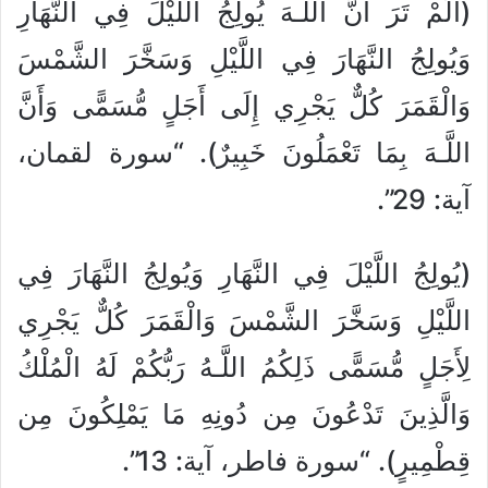
(أَلَمْ تَرَ أَنَّ اللَّـهَ يُولِجُ اللَّيْلَ فِي النَّهَارِ
وَيُولِجُ النَّهَارَ فِي اللَّيْلِ وَسَخَّرَ الشَّمْسَ
وَالْقَمَرَ كُلٌّ يَجْرِي إِلَى أَجَلٍ مُّسَمًّى وَأَنَّ
اللَّـهَ بِمَا تَعْمَلُونَ خَبِيرٌ). “سورة لقمان،
آية: 29”.
(يُولِجُ اللَّيْلَ فِي النَّهَارِ وَيُولِجُ النَّهَارَ فِي
اللَّيْلِ وَسَخَّرَ الشَّمْسَ وَالْقَمَرَ كُلٌّ يَجْرِي
لِأَجَلٍ مُّسَمًّى ذَلِكُمُ اللَّـهُ رَبُّكُمْ لَهُ الْمُلْكُ
وَالَّذِينَ تَدْعُونَ مِن دُونِهِ مَا يَمْلِكُونَ مِن
قِطْمِيرٍ). “سورة فاطر، آية: 13”.