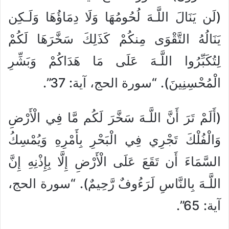
(لَن يَنَالَ اللَّـهَ لُحُومُهَا وَلَا دِمَاؤُهَا وَلَـكِن
يَنَالُهُ التَّقْوَى مِنكُمْ كَذَلِكَ سَخَّرَهَا لَكُمْ
لِتُكَبِّرُوا اللَّـهَ عَلَى مَا هَدَاكُمْ وَبَشِّرِ
الْمُحْسِنِينَ). “سورة الحج، آية: 37”.
(أَلَمْ تَرَ أَنَّ اللَّـهَ سَخَّرَ لَكُم مَّا فِي الْأَرْضِ
وَالْفُلْكَ تَجْرِي فِي الْبَحْرِ بِأَمْرِهِ وَيُمْسِكُ
السَّمَاءَ أَن تَقَعَ عَلَى الْأَرْضِ إِلَّا بِإِذْنِهِ إِنَّ
اللَّـهَ بِالنَّاسِ لَرَءُوفٌ رَّحِيمٌ). “سورة الحج،
آية: 65”.