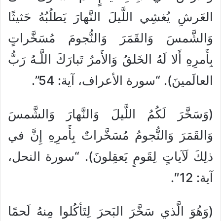
العَرشِ يُغشِي اللَّيلَ النَّهارَ يَطلُبُهُ حَثيثًا
وَالشَّمسَ وَالقَمَرَ وَالنُّجومَ مُسَخَّراتٍ
بِأَمرِهِ أَلا لَهُ الخَلقُ وَالأَمرُ تَبارَكَ اللَّـهُ رَبُّ
العالَمينَ). “سورة الأعراف، آية: 54”.
(وَسَخَّرَ لَكُمُ اللَّيلَ وَالنَّهارَ وَالشَّمسَ
وَالقَمَرَ وَالنُّجومُ مُسَخَّراتٌ بِأَمرِهِ إِنَّ في
ذلِكَ لَآياتٍ لِقَومٍ يَعقِلونَ). “سورة النحل،
آية: 12″.
(وَهُوَ الَّذي سَخَّرَ البَحرَ لِتَأكُلوا مِنهُ لَحمًا