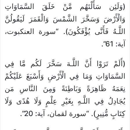
(وَلَئِن سَأَلْتَهُم مَّنْ خَلَقَ السَّمَاوَاتِ
وَالْأَرْضَ وَسَخَّرَ الشَّمْسَ وَالْقَمَرَ لَيَقُولُنَّ
اللَّـهُ فَأَنَّى يُؤْفَكُونَ). “سورة العنكبوت،
آية: 61”.
(أَلَمْ تَرَوْا أَنَّ اللَّـهَ سَخَّرَ لَكُم مَّا فِي
السَّمَاوَاتِ وَمَا فِي الْأَرْضِ وَأَسْبَغَ عَلَيْكُمْ
نِعَمَهُ ظَاهِرَةً وَبَاطِنَةً وَمِنَ النَّاسِ مَن
يُجَادِلُ فِي اللَّـهِ بِغَيْرِ عِلْمٍ وَلَا هُدًى وَلَا
كِتَابٍ مُّنِيرٍ). “سورة لقمان، آية: 20”.