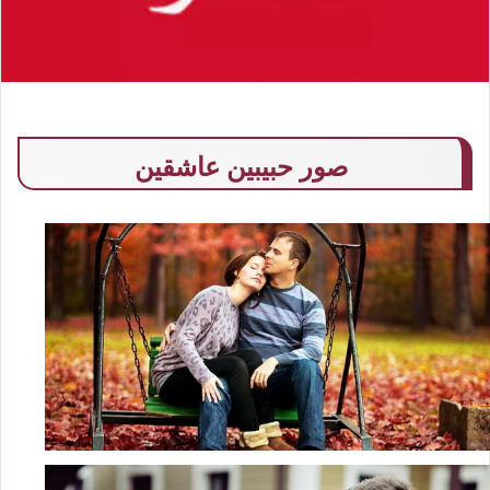
صور حبيبين عاشقين