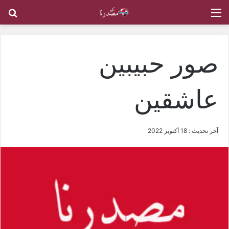
القائمة
بح
صور حبيبين
عاشقين
آخر تحديث : 18 أكتوبر 2022