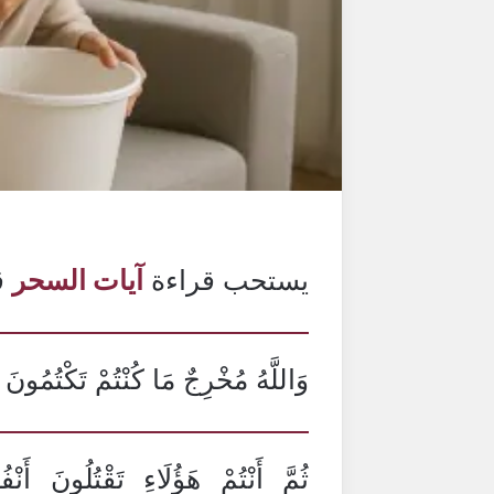
يستحب قراءة
آيات السحر
ق
وَاللَّهُ مُخْرِجٌ مَا كُنْتُمْ تَكْتُمُونَ (72)(البقر
ثُمَّ أَنْتُمْ هَؤُلَاءِ تَقْتُلُونَ أ