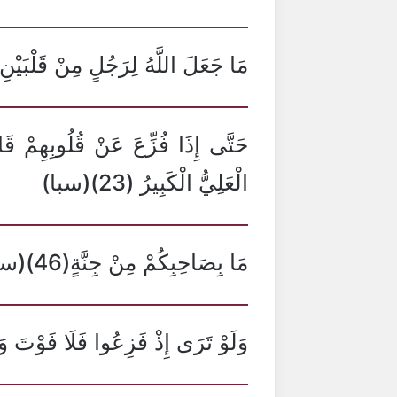
مَا جَعَلَ اللَّهُ لِرَجُلٍ مِنْ قَلْبَيْنِ فِي ج
حَتَّى إِذَا فُزِّعَ عَنْ قُلُوبِهِمْ قَا
الْعَلِيُّ الْكَبِيرُ (23)(سبا)
مَا بِصَاحِبِكُمْ مِنْ جِنَّةٍ(46)(سبا)
وَلَوْ تَرَى إِذْ فَزِعُوا فَلَا فَوْتَ وَأُ