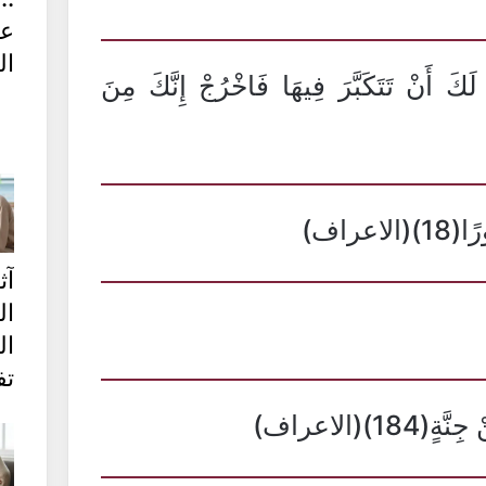
عق
ال
كَ أَنْ تَتَكَبَّرَ فِيهَا فَاخْرُجْ إِنَّكَ مِنَ
عراف)
آث
ال
ا
تف
1)(الاعراف)