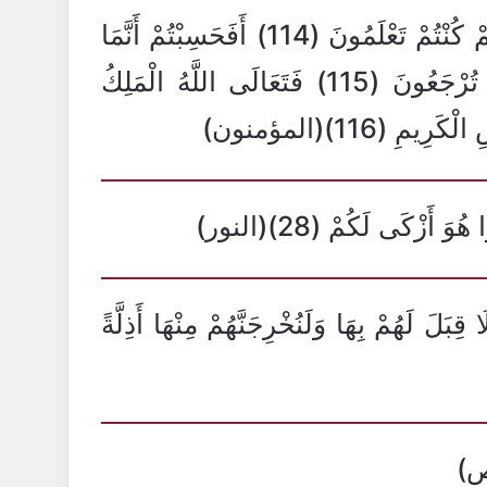
قَالَ إِنْ لَبِثْتُمْ إِلَّا قَلِيلًا لَوْ أَنَّكُمْ كُنْتُمْ تَعْلَمُونَ (114) أَفَحَسِبْتُمْ أَنَّمَا
خَلَقْنَاكُمْ عَبَثًا وَأَنَّكُمْ إِلَيْنَا لَا تُرْجَعُونَ (115) فَتَعَالَى اللَّهُ الْمَلِكُ
يمِ (116)(المؤمنون)
أَزْكَى لَكُمْ (28)(النور)
لَا قِبَلَ لَهُمْ بِهَا وَلَنُخْرِجَنَّهُمْ مِنْهَا أَذِلَّةً