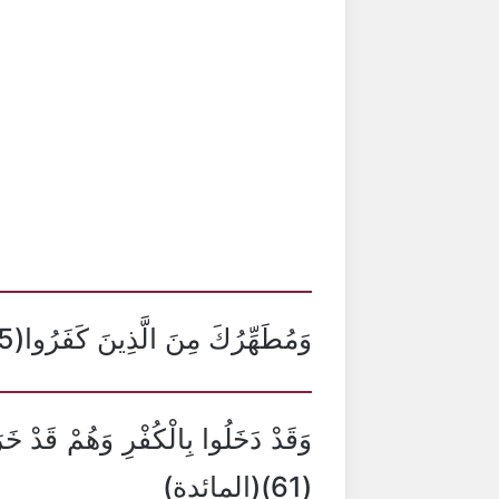
وَمُطَهِّرُكَ مِنَ الَّذِينَ كَفَرُوا(55)(ال عمران)
وَقَدْ دَخَلُوا بِالْكُفْرِ وَهُمْ قَدْ خَرَ
(61)(المائدة)