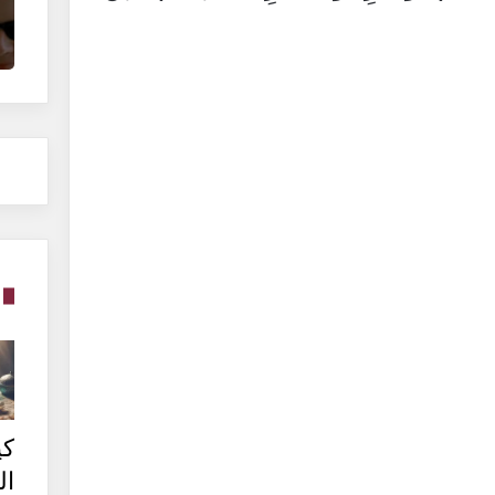
كي
ال