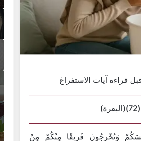
بل قراءة آيات الاستفراغ
ة)
َنْفُسَكُمْ وَتُخْرِجُونَ فَرِيقًا مِنْكُمْ مِنْ