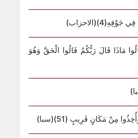
َوْفِهِ(4)(الاحزاب)
لُوا مَاذَا قَالَ رَبُّكُمْ قَالُوا الْحَقَّ وَهُوَ
خِذُوا مِنْ مَكَانٍ قَرِيبٍ (51)(سبا)