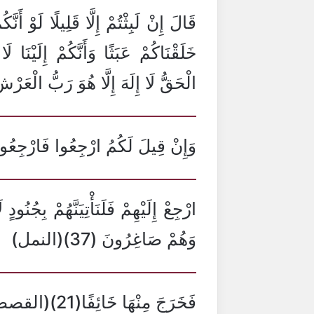
الْحَقُّ لَا إِلَهَ إِلَّا هُوَ رَبُّ الْعَرْشِ الْكَرِ
وَإِنْ قِيلَ لَكُمُ ارْجِعُوا فَارْجِعُوا هُوَ 
ارْجِعْ إِلَيْهِمْ فَلَنَأْتِيَنَّهُمْ بِجُنُودٍ 
وَهُمْ صَاغِرُونَ (37)(النمل)
فَخَرَجَ مِنْهَا خَائِفًا(21)(القصص)