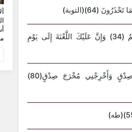
ْذَرُونَ (64)(التوبة)
آل
ا
أ
قَالَ فَاخْرُجْ مِنْهَا فَإِنَّكَ رَجِيمٌ (34) وَإِنَّ عَلَيْكَ اللَّعْنَةَ إِلَى يَوْمِ
مع
وَقُلْ رَبِّ أَدْخِلْنِي مُدْخَلَ صِدْقٍ وَأَخْرِجْنِي مُخْرَجَ صِدْقٍ(80)