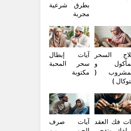
بطرق شرعية
مجربة
لاج السحر
آيات إبطال
لمأكول و
سحر المحبة
لمشروب (
مكتوبة
توكال )
ات فك العقد
آيات صرف
 لفك وتفجير
الجن من