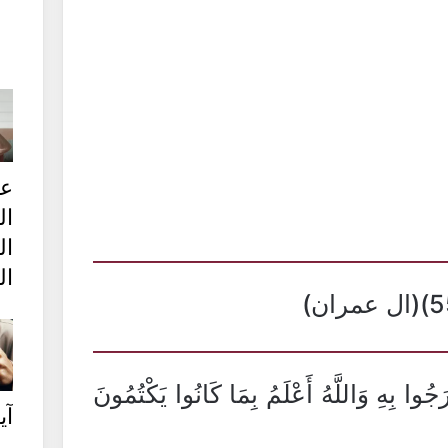
ع
ا
ا
ال
جُوا بِهِ وَاللَّهُ أَعْلَمُ بِمَا كَانُوا يَكْتُمُونَ
آي
..