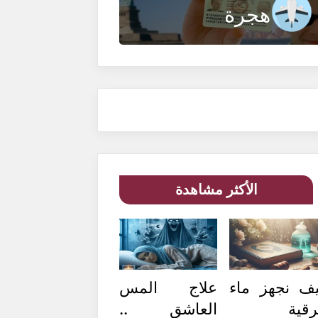
هجرة
الأكثر مشاهدة
ف نجهز ماء
علاج المس
رقية
العاشق ..