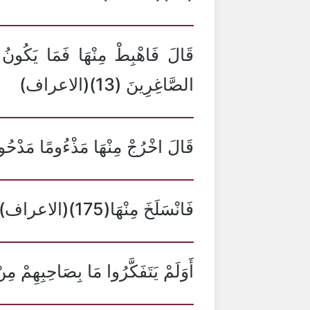
قَالَ فَاهْبِطْ مِنْهَا فَمَا يَكُونُ لَ
الصَّاغِرِينَ (13)(الاعراف)
قَالَ اخْرُجْ مِنْهَا مَذْءُومًا مَدْحُورًا(18)(الا
فَانْسَلَخَ مِنْهَا(175)(الاعراف)
أَوَلَمْ يَتَفَكَّرُوا مَا بِصَاحِبِهِمْ مِنْ جِنَّةٍ(84