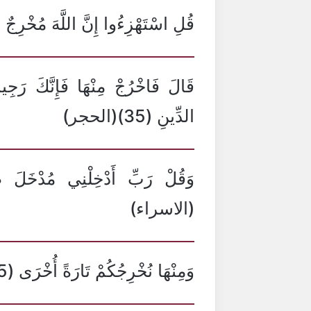
قُلِ اسْتَهْزِءُوا إِنَّ اللَّهَ مُخْرِجٌ مَا تَح
الدِّينِ (35)(الحجر)
(الاسراء)
وَمِنْهَا نُخْرِجُكُمْ تَارَةً أُخْرَى (55)(طه)